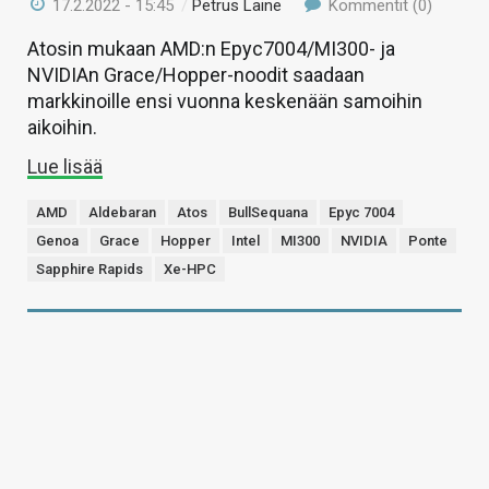
17.2.2022 - 15:45
/
Petrus Laine
Kommentit (0)
Atosin mukaan AMD:n Epyc7004/MI300- ja
NVIDIAn Grace/Hopper-noodit saadaan
markkinoille ensi vuonna keskenään samoihin
aikoihin.
Lue lisää
AMD
Aldebaran
Atos
BullSequana
Epyc 7004
Genoa
Grace
Hopper
Intel
MI300
NVIDIA
Ponte
Sapphire Rapids
Xe-HPC