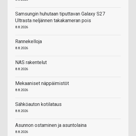
Samsungin huhutaan tiputtavan Galaxy S27
Ultrasta neljännen takakameran pois
8.8.2026
Rannekelloja
8.8.2026
NAS rakentelut
8.8.2026
Mekaaniset näppäimistöt
8.8.2026
Sähköauton kotilataus
8.8.2026
Asunnon ostaminen ja asuntolaina
8.8.2026