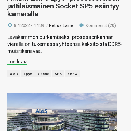
jättiläismäinen Socket SP5 esiintyy
kameralle
8.4.2022 - 14:39
/
Petrus Laine
Kommentit (20)
Lavakammon purkamiseksi prosessorikannan
vierellä on tukemassa yhteensä kaksitoista DDR5-
muistikanavaa.
Lue lisää
AMD
Epyc
Genoa
SP5
Zen 4