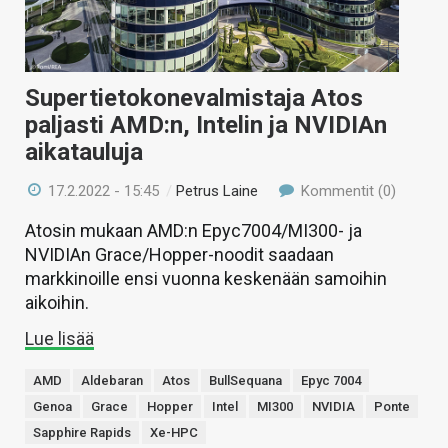
Supertietokonevalmistaja Atos
paljasti AMD:n, Intelin ja NVIDIAn
aikatauluja
17.2.2022 - 15:45
/
Petrus Laine
Kommentit (0)
Atosin mukaan AMD:n Epyc7004/MI300- ja
NVIDIAn Grace/Hopper-noodit saadaan
markkinoille ensi vuonna keskenään samoihin
aikoihin.
Lue lisää
AMD
Aldebaran
Atos
BullSequana
Epyc 7004
Genoa
Grace
Hopper
Intel
MI300
NVIDIA
Ponte
Sapphire Rapids
Xe-HPC