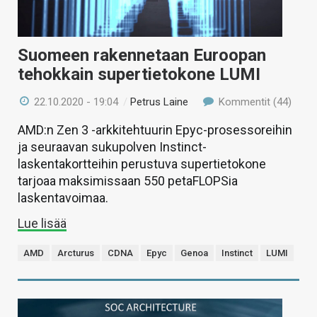
Suomeen rakennetaan Euroopan
tehokkain supertietokone LUMI
22.10.2020 - 19:04
/
Petrus Laine
Kommentit (44)
AMD:n Zen 3 -arkkitehtuurin Epyc-prosessoreihin
ja seuraavan sukupolven Instinct-
laskentakortteihin perustuva supertietokone
tarjoaa maksimissaan 550 petaFLOPSia
laskentavoimaa.
Lue lisää
AMD
Arcturus
CDNA
Epyc
Genoa
Instinct
LUMI