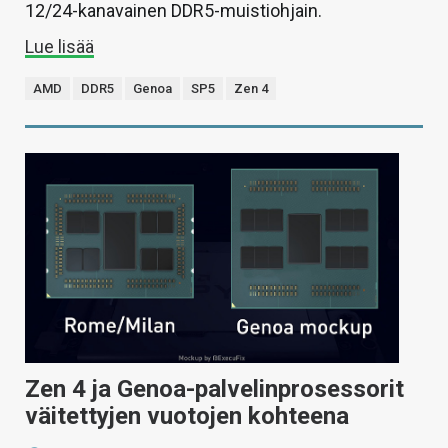
12/24-kanavainen DDR5-muistiohjain.
Lue lisää
AMD
DDR5
Genoa
SP5
Zen 4
Zen 4 ja Genoa-palvelinprosessorit
väitettyjen vuotojen kohteena