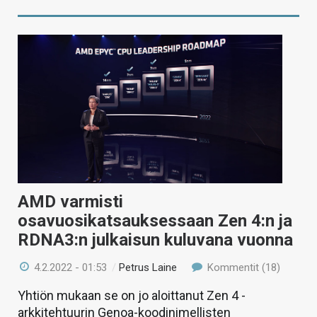
AMD varmisti
osavuosikatsauksessaan Zen 4:n ja
RDNA3:n julkaisun kuluvana vuonna
4.2.2022 - 01:53
/
Petrus Laine
Kommentit (18)
Yhtiön mukaan se on jo aloittanut Zen 4 -
arkkitehtuurin Genoa-koodinimellisten