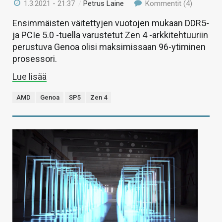
1.3.2021 - 21:37
/
Petrus Laine
Kommentit (4)
Ensimmäisten väitettyjen vuotojen mukaan DDR5-
ja PCIe 5.0 -tuella varustetut Zen 4 -arkkitehtuuriin
perustuva Genoa olisi maksimissaan 96-ytiminen
prosessori.
Lue lisää
AMD
Genoa
SP5
Zen 4