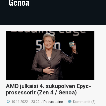
Genoa
ARTIKKELIT
VIDEOT
TECHBBS
TIETOA
HINTA.FI
KAUPPA
VAIHDA TEEMA
AMD julkaisi 4. sukupolven Epyc-
HAKU
prosessorit (Zen 4 / Genoa)
10.11.2022 - 23:22
/
Petrus Laine
Kommentit (3)