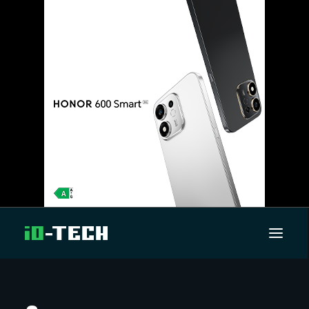
UUTISET