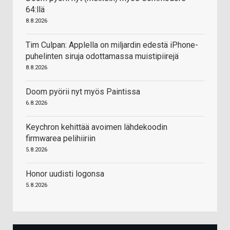
64:llä
8.8.2026
Tim Culpan: Applella on miljardin edestä iPhone-
puhelinten siruja odottamassa muistipiirejä
8.8.2026
Doom pyörii nyt myös Paintissa
6.8.2026
Keychron kehittää avoimen lähdekoodin
firmwarea pelihiiriin
5.8.2026
Honor uudisti logonsa
5.8.2026