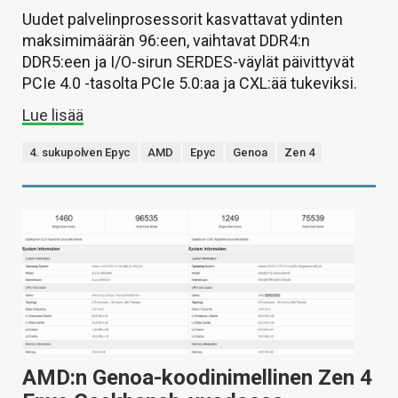
Uudet palvelinprosessorit kasvattavat ydinten
maksimimäärän 96:een, vaihtavat DDR4:n
DDR5:een ja I/O-sirun SERDES-väylät päivittyvät
PCIe 4.0 -tasolta PCIe 5.0:aa ja CXL:ää tukeviksi.
Lue lisää
4. sukupolven Epyc
AMD
Epyc
Genoa
Zen 4
AMD:n Genoa-koodinimellinen Zen 4