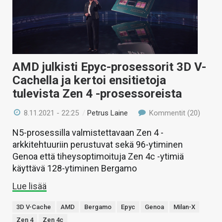
AMD julkisti Epyc-prosessorit 3D V-
Cachella ja kertoi ensitietoja
tulevista Zen 4 -prosessoreista
8.11.2021 - 22:25
/
Petrus Laine
Kommentit (20)
N5-prosessilla valmistettavaan Zen 4 -
arkkitehtuuriin perustuvat sekä 96-ytiminen
Genoa että tiheysoptimoituja Zen 4c -ytimiä
käyttävä 128-ytiminen Bergamo
Lue lisää
3D V-Cache
AMD
Bergamo
Epyc
Genoa
Milan-X
Zen 4
Zen 4c