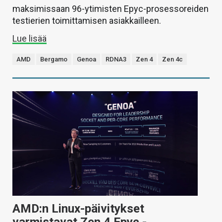
maksimissaan 96-ytimisten Epyc-prosessoreiden
testierien toimittamisen asiakkailleen.
Lue lisää
AMD
Bergamo
Genoa
RDNA3
Zen 4
Zen 4c
AMD:n Linux-päivitykset
varmistavat Zen 4 Epyc -