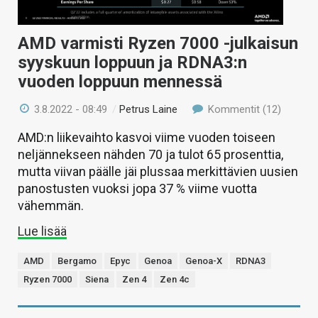
AMD varmisti Ryzen 7000 -julkaisun
syyskuun loppuun ja RDNA3:n
vuoden loppuun mennessä
3.8.2022 - 08:49
/
Petrus Laine
Kommentit (12)
AMD:n liikevaihto kasvoi viime vuoden toiseen
neljännekseen nähden 70 ja tulot 65 prosenttia,
mutta viivan päälle jäi plussaa merkittävien uusien
panostusten vuoksi jopa 37 % viime vuotta
vähemmän.
Lue lisää
AMD
Bergamo
Epyc
Genoa
Genoa-X
RDNA3
Ryzen 7000
Siena
Zen 4
Zen 4c