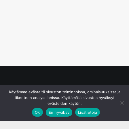
© S&J Media Oy
Käytämme evästeitä sivuston toiminnoissa, ominaisuuksissa ja
liikenteen analysoinnissa. Käyttämällä sivustoa hyväksyt
evästeiden käytön.
Ok
En hyväksy
Lisätietoja
;