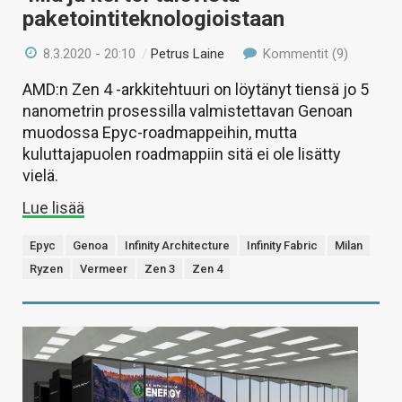
paketointiteknologioistaan
8.3.2020 - 20:10
/
Petrus Laine
Kommentit (9)
AMD:n Zen 4 -arkkitehtuuri on löytänyt tiensä jo 5
nanometrin prosessilla valmistettavan Genoan
muodossa Epyc-roadmappeihin, mutta
kuluttajapuolen roadmappiin sitä ei ole lisätty
vielä.
Lue lisää
Epyc
Genoa
Infinity Architecture
Infinity Fabric
Milan
Ryzen
Vermeer
Zen 3
Zen 4