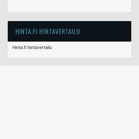
HINTA.FI HINTAVERTAILU
Hinta.fi hintavertailu