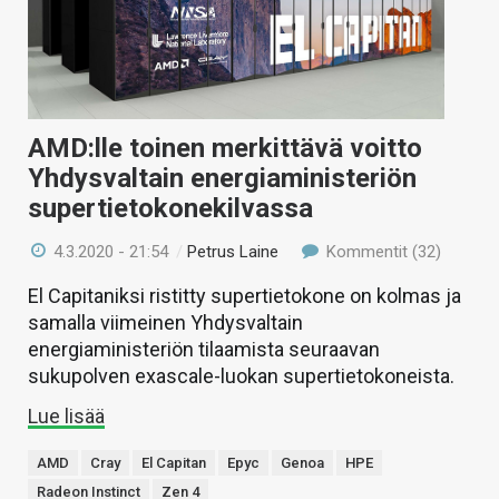
AMD:lle toinen merkittävä voitto
Yhdysvaltain energiaministeriön
supertietokonekilvassa
4.3.2020 - 21:54
/
Petrus Laine
Kommentit (32)
El Capitaniksi ristitty supertietokone on kolmas ja
samalla viimeinen Yhdysvaltain
energiaministeriön tilaamista seuraavan
sukupolven exascale-luokan supertietokoneista.
Lue lisää
AMD
Cray
El Capitan
Epyc
Genoa
HPE
Radeon Instinct
Zen 4