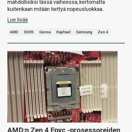
mahdollisiksi tässä vaiheessa, kertomatta
kuitenkaan mitään tiettyä nopeusluokkaa.
Lue lisää
AMD
DDR5
Genoa
Raphael
Samsung
Zen 4
AMD:n Zen 4 Epyc -prosessoreiden