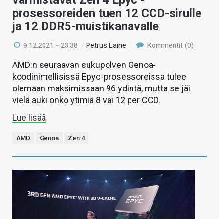
prosessoreiden tuen 12 CCD-sirulle
ja 12 DDR5-muistikanavalle
9.12.2021 - 23:38
/
Petrus Laine
Kommentit (0)
AMD:n seuraavan sukupolven Genoa-
koodinimellisissä Epyc-prosessoreissa tulee
olemaan maksimissaan 96 ydintä, mutta se jäi
vielä auki onko ytimiä 8 vai 12 per CCD.
Lue lisää
AMD
Genoa
Zen 4