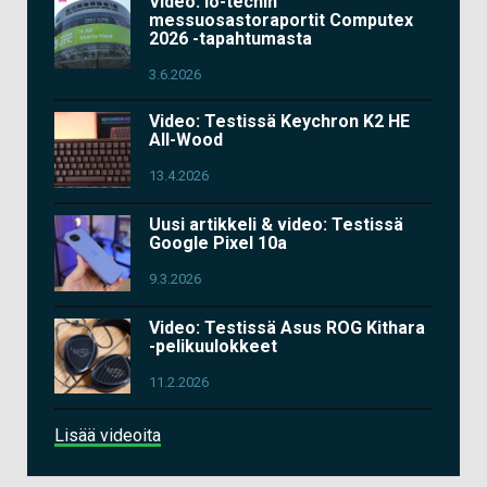
Video: io-techin
messuosastoraportit Computex
2026 -tapahtumasta
3.6.2026
Video: Testissä Keychron K2 HE
All-Wood
13.4.2026
Uusi artikkeli & video: Testissä
Google Pixel 10a
9.3.2026
Video: Testissä Asus ROG Kithara
-pelikuulokkeet
11.2.2026
Lisää videoita