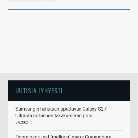
UUTISIA LYHYESTI
Samsungin huhutaan tiputtavan Galaxy S27
Ultrasta neljännen takakameran pois
8.8.2026
Doom pyörii nyt (melkein) myös Commodore