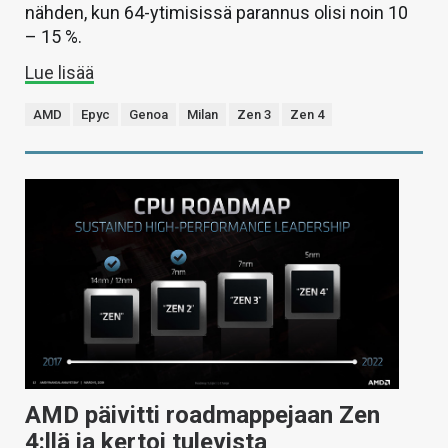
nähden, kun 64-ytimisissä parannus olisi noin 10
– 15 %.
Lue lisää
AMD
Epyc
Genoa
Milan
Zen 3
Zen 4
AMD päivitti roadmappejaan Zen
4:llä ja kertoi tulevista