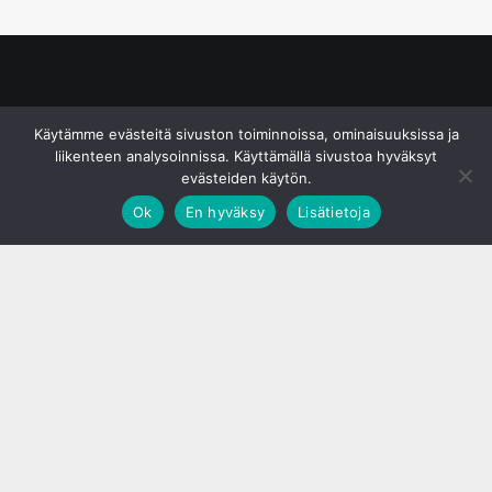
© S&J Media Oy
Käytämme evästeitä sivuston toiminnoissa, ominaisuuksissa ja
liikenteen analysoinnissa. Käyttämällä sivustoa hyväksyt
evästeiden käytön.
Ok
En hyväksy
Lisätietoja
;