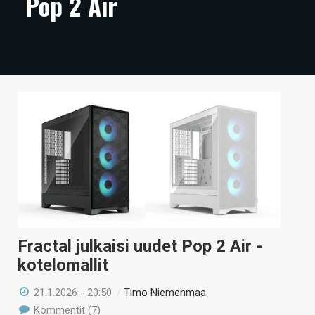
Pop 2 Air
ARTIKKELIT
VIDEOT
TECHBBS
TIETOA
HINTA.FI
KAUPPA
VAIHDA TEEMA
Fractal julkaisi uudet Pop 2 Air -
kotelomallit
HAKU
21.1.2026 - 20:50
/
Timo Niemenmaa
Kommentit (7)