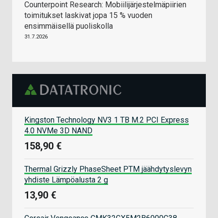
Counterpoint Research: Mobiilijärjestelmäpiirien
toimitukset laskivat jopa 15 % vuoden
ensimmäisellä puoliskolla
31.7.2026
Kingston Technology NV3 1 TB M.2 PCI Express
4.0 NVMe 3D NAND
158,90 €
Thermal Grizzly PhaseSheet PTM jäähdytyslevyn
yhdiste Lämpöalusta 2 g
13,90 €