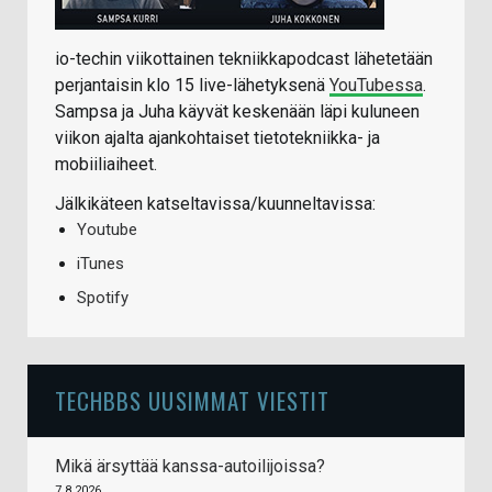
io-techin viikottainen tekniikkapodcast lähetetään
perjantaisin klo 15 live-lähetyksenä
YouTubessa
.
Sampsa ja Juha käyvät keskenään läpi kuluneen
viikon ajalta ajankohtaiset tietotekniikka- ja
mobiiliaiheet.
Jälkikäteen katseltavissa/kuunneltavissa:
Youtube
iTunes
Spotify
TECHBBS UUSIMMAT VIESTIT
Mikä ärsyttää kanssa-autoilijoissa?
7.8.2026