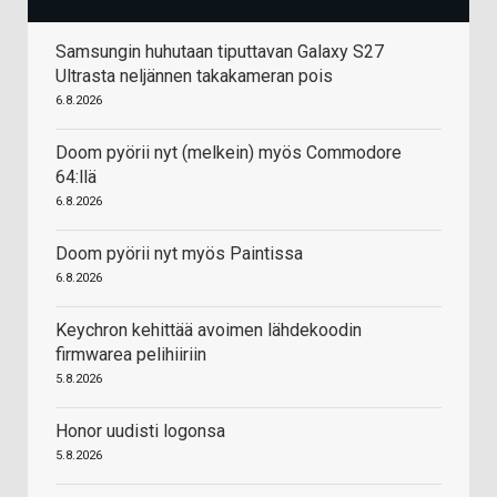
Samsungin huhutaan tiputtavan Galaxy S27
Ultrasta neljännen takakameran pois
6.8.2026
Doom pyörii nyt (melkein) myös Commodore
64:llä
6.8.2026
Doom pyörii nyt myös Paintissa
6.8.2026
Keychron kehittää avoimen lähdekoodin
firmwarea pelihiiriin
5.8.2026
Honor uudisti logonsa
5.8.2026