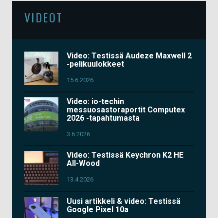
VIDEOT
Video: Testissä Audeze Maxwell 2
-pelikuulokkeet
15.6.2026
Video: io-techin
messuosastoraportit Computex
2026 -tapahtumasta
3.6.2026
Video: Testissä Keychron K2 HE
All-Wood
13.4.2026
Uusi artikkeli & video: Testissä
Google Pixel 10a