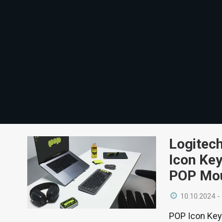
Logitech
Icon Key
POP Mou
10.10.2024 -
POP Icon Key