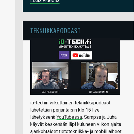
Lisää videoita
TEKNIIKKAPODCAST
io-techin viikottainen tekniikkapodcast
lähetetään perjantaisin klo 15 live-
lähetyksenä
YouTubessa
. Sampsa ja Juha
käyvät keskenään läpi kuluneen viikon ajalta
ajankohtaiset tietotekniikka- ja mobiiliaiheet.