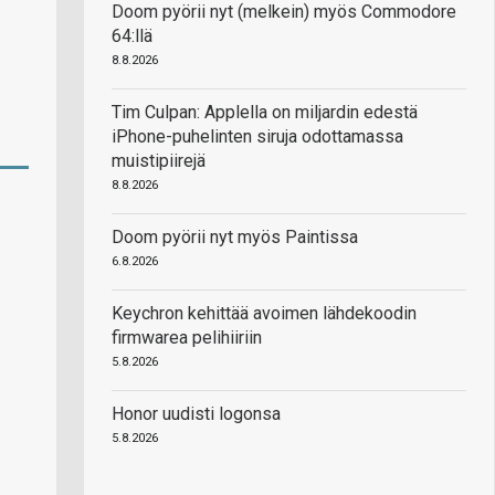
Doom pyörii nyt (melkein) myös Commodore
64:llä
8.8.2026
Tim Culpan: Applella on miljardin edestä
iPhone-puhelinten siruja odottamassa
muistipiirejä
8.8.2026
Doom pyörii nyt myös Paintissa
6.8.2026
Keychron kehittää avoimen lähdekoodin
firmwarea pelihiiriin
5.8.2026
Honor uudisti logonsa
5.8.2026