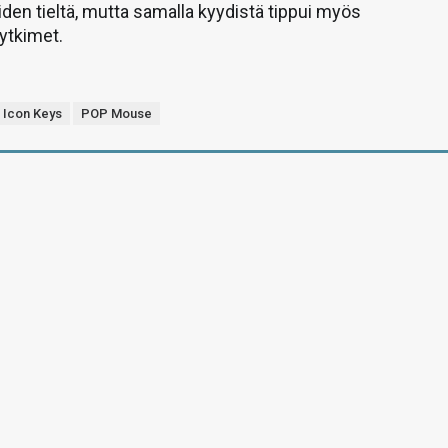
iden tieltä, mutta samalla kyydistä tippui myös
ytkimet.
 Icon Keys
POP Mouse