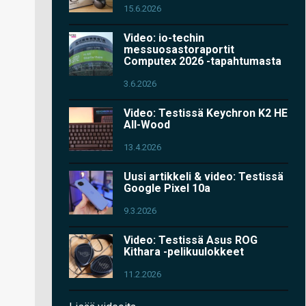
15.6.2026
Video: io-techin
messuosastoraportit
Computex 2026 -tapahtumasta
3.6.2026
Video: Testissä Keychron K2 HE
All-Wood
13.4.2026
Uusi artikkeli & video: Testissä
Google Pixel 10a
9.3.2026
Video: Testissä Asus ROG
Kithara -pelikuulokkeet
11.2.2026