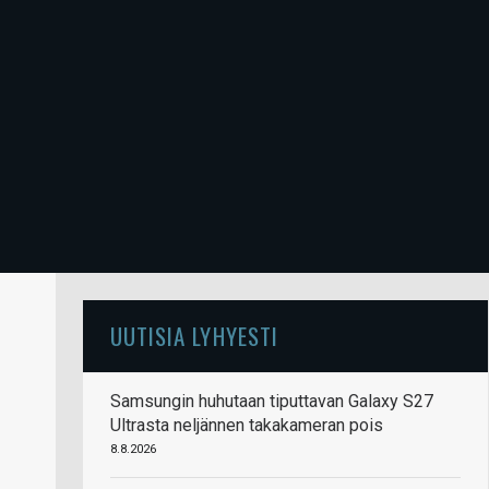
UUTISIA LYHYESTI
Samsungin huhutaan tiputtavan Galaxy S27
Ultrasta neljännen takakameran pois
8.8.2026