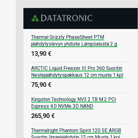
Thermal Grizzly PhaseSheet PTM
jäähdytyslevyn yhdiste Lämpöalusta 2 g
13,90 €
ARCTIC Liquid Freezer III Pro 360 Suoritin
Nestejäähdytyspakkaus 12 cm musta 1 kpl
75,90 €
Kingston Technology NV3 2 TB M.2 PCI
Express 4.0 NVMe 3D NAND
265,90 €
Thermalright Phantom Spirit 120 SE ARGB
Suoritin Ilmanjäähdytin 12 cm Musta 1 kpl