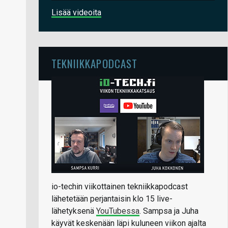
Lisää videoita
TEKNIIKKAPODCAST
io-techin viikottainen tekniikkapodcast
lähetetään perjantaisin klo 15 live-
lähetyksenä
YouTubessa
. Sampsa ja Juha
käyvät keskenään läpi kuluneen viikon ajalta