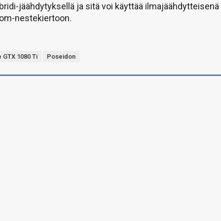
bridi-jäähdytyksellä ja sitä voi käyttää ilmajäähdytteisenä
ustom-nestekiertoon.
 GTX 1080 Ti
Poseidon