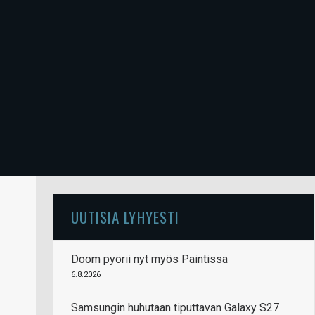
UUTISIA LYHYESTI
Doom pyörii nyt myös Paintissa
6.8.2026
Samsungin huhutaan tiputtavan Galaxy S27