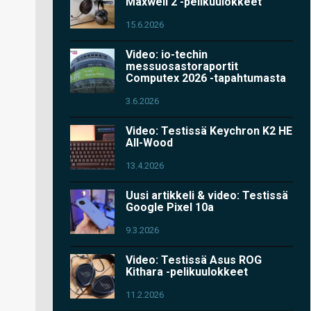
Maxwell 2 -pelikuulokkeet
15.6.2026
Video: io-techin
messuosastoraportit
Computex 2026 -tapahtumasta
3.6.2026
Video: Testissä Keychron K2 HE
All-Wood
13.4.2026
Uusi artikkeli & video: Testissä
Google Pixel 10a
9.3.2026
Video: Testissä Asus ROG
Kithara -pelikuulokkeet
11.2.2026