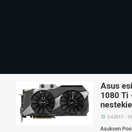
Asus es
1080 Ti
nestekie
3.4.2017 - 10
Asuksen Pose