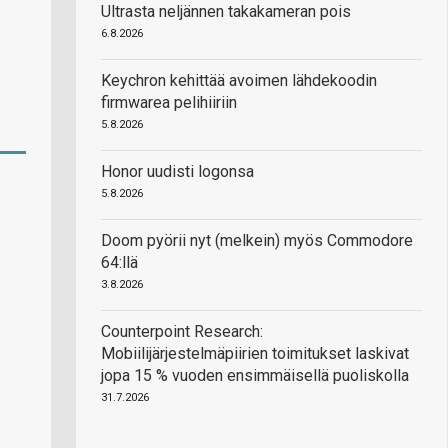
Ultrasta neljännen takakameran pois
6.8.2026
Keychron kehittää avoimen lähdekoodin
firmwarea pelihiiriin
5.8.2026
Honor uudisti logonsa
5.8.2026
Doom pyörii nyt (melkein) myös Commodore
64:llä
3.8.2026
Counterpoint Research:
Mobiilijärjestelmäpiirien toimitukset laskivat
jopa 15 % vuoden ensimmäisellä puoliskolla
31.7.2026