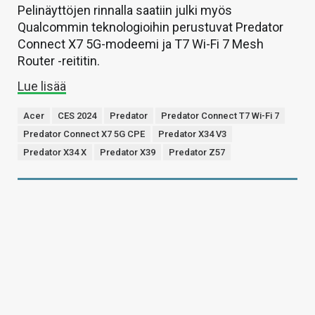
Pelinäyttöjen rinnalla saatiin julki myös
Qualcommin teknologioihin perustuvat Predator
Connect X7 5G-modeemi ja T7 Wi-Fi 7 Mesh
Router -reititin.
Lue lisää
Acer
CES 2024
Predator
Predator Connect T7 Wi-Fi 7
Predator Connect X7 5G CPE
Predator X34 V3
Predator X34 X
Predator X39
Predator Z57