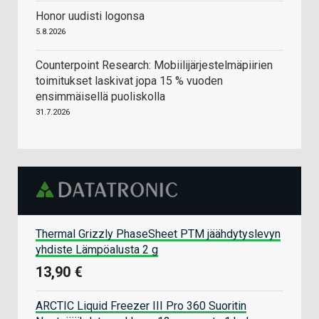
Honor uudisti logonsa
5.8.2026
Counterpoint Research: Mobiilijärjestelmäpiirien
toimitukset laskivat jopa 15 % vuoden
ensimmäisellä puoliskolla
31.7.2026
Thermal Grizzly PhaseSheet PTM jäähdytyslevyn
yhdiste Lämpöalusta 2 g
13,90 €
ARCTIC Liquid Freezer III Pro 360 Suoritin