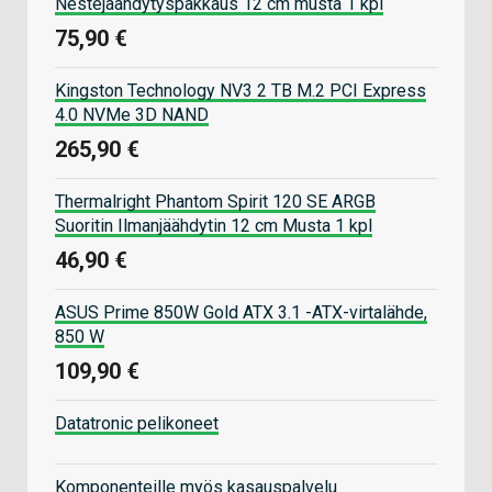
Nestejäähdytyspakkaus 12 cm musta 1 kpl
75,90 €
Kingston Technology NV3 2 TB M.2 PCI Express
4.0 NVMe 3D NAND
265,90 €
Thermalright Phantom Spirit 120 SE ARGB
Suoritin Ilmanjäähdytin 12 cm Musta 1 kpl
46,90 €
ASUS Prime 850W Gold ATX 3.1 -ATX-virtalähde,
850 W
109,90 €
Datatronic pelikoneet
Komponenteille myös kasauspalvelu