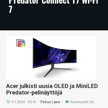
7
ARTIKKELIT
VIDEOT
TECHBBS
TIETOA
HINTA.FI
KAUPPA
VAIHDA TEEMA
Acer julkisti uusia OLED ja MiniLED
HAKU
Predator-pelinäyttöjä
9.1.2024 - 05:41
/
Petrus Laine
Kommentit (4)