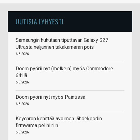
UUTISIA LYHYESTI
Samsungin huhutaan tiputtavan Galaxy S27
Ultrasta neljännen takakameran pois
6.8.2026
Doom pyörii nyt (melkein) myös Commodore
64:llä
6.8.2026
Doom pyörii nyt myös Paintissa
6.8.2026
Keychron kehittää avoimen lähdekoodin
firmwarea pelihiiriin
5.8.2026