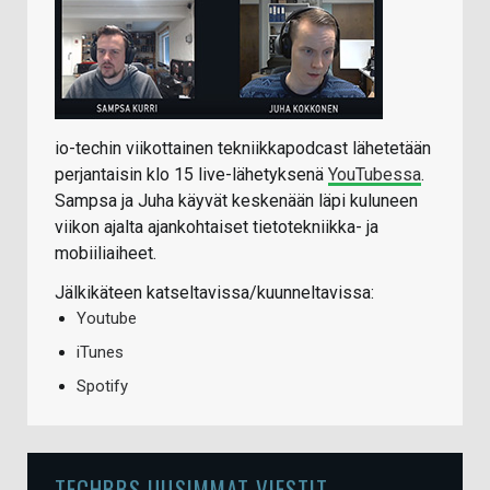
io-techin viikottainen tekniikkapodcast lähetetään
perjantaisin klo 15 live-lähetyksenä
YouTubessa
.
Sampsa ja Juha käyvät keskenään läpi kuluneen
viikon ajalta ajankohtaiset tietotekniikka- ja
mobiiliaiheet.
Jälkikäteen katseltavissa/kuunneltavissa:
Youtube
iTunes
Spotify
TECHBBS UUSIMMAT VIESTIT