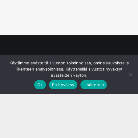
© S&J Media Oy
Käytämme evästeitä sivuston toiminnoissa, ominaisuuksissa ja
liikenteen analysoinnissa. Käyttämällä sivustoa hyväksyt
evästeiden käytön.
Ok
En hyväksy
Lisätietoja
;