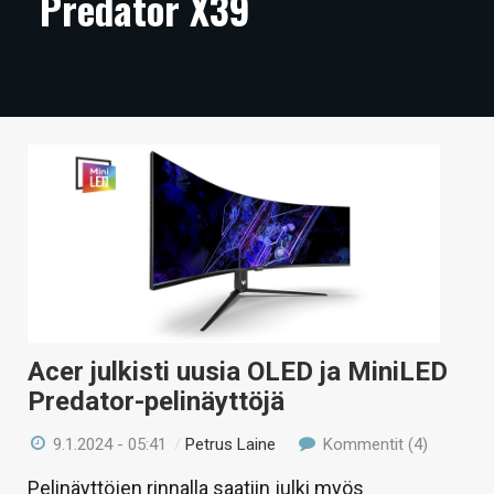
Predator X39
ARTIKKELIT
VIDEOT
TECHBBS
TIETOA
HINTA.FI
KAUPPA
VAIHDA TEEMA
Acer julkisti uusia OLED ja MiniLED
Predator-pelinäyttöjä
HAKU
9.1.2024 - 05:41
/
Petrus Laine
Kommentit (4)
Pelinäyttöjen rinnalla saatiin julki myös