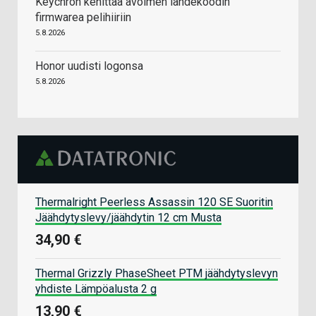
Keychron kehittää avoimen lähdekoodin
firmwarea pelihiiriin
5.8.2026
Honor uudisti logonsa
5.8.2026
Thermalright Peerless Assassin 120 SE Suoritin
Jäähdytyslevy/jäähdytin 12 cm Musta
34,90 €
Thermal Grizzly PhaseSheet PTM jäähdytyslevyn
yhdiste Lämpöalusta 2 g
13,90 €