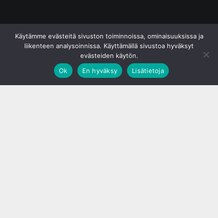
© S&J Media Oy
Käytämme evästeitä sivuston toiminnoissa, ominaisuuksissa ja
liikenteen analysoinnissa. Käyttämällä sivustoa hyväksyt
evästeiden käytön.
Ok
En hyväksy
Lisätietoja
;