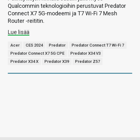
Qualcommin teknologioihin perustuvat Predator
Connect X7 5G-modeemi ja T7 Wi-Fi 7 Mesh
Router -reititin.
Lue lisää
Acer
CES 2024
Predator
Predator Connect T7 Wi-Fi 7
Predator Connect X7 5G CPE
Predator X34 V3
Predator X34 X
Predator X39
Predator Z57