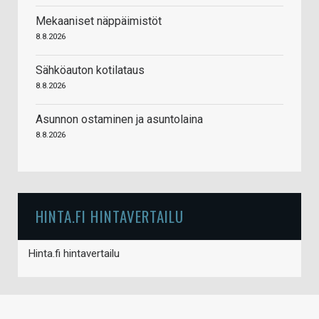
Mekaaniset näppäimistöt
8.8.2026
Sähköauton kotilataus
8.8.2026
Asunnon ostaminen ja asuntolaina
8.8.2026
HINTA.FI HINTAVERTAILU
Hinta.fi hintavertailu