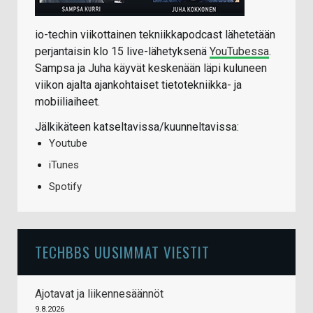
io-techin viikottainen tekniikkapodcast lähetetään
perjantaisin klo 15 live-lähetyksenä
YouTubessa
.
Sampsa ja Juha käyvät keskenään läpi kuluneen
viikon ajalta ajankohtaiset tietotekniikka- ja
mobiiliaiheet.
Jälkikäteen katseltavissa/kuunneltavissa:
Youtube
iTunes
Spotify
TECHBBS UUSIMMAT VIESTIT
Ajotavat ja liikennesäännöt
9.8.2026