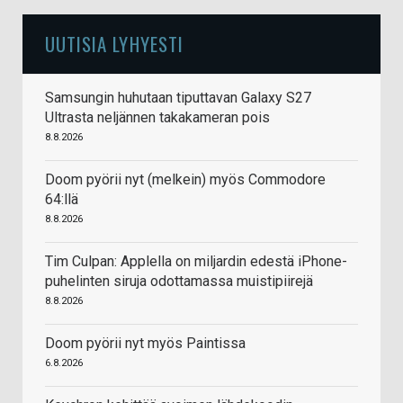
UUTISIA LYHYESTI
Samsungin huhutaan tiputtavan Galaxy S27
Ultrasta neljännen takakameran pois
8.8.2026
Doom pyörii nyt (melkein) myös Commodore
64:llä
8.8.2026
Tim Culpan: Applella on miljardin edestä iPhone-
puhelinten siruja odottamassa muistipiirejä
8.8.2026
Doom pyörii nyt myös Paintissa
6.8.2026