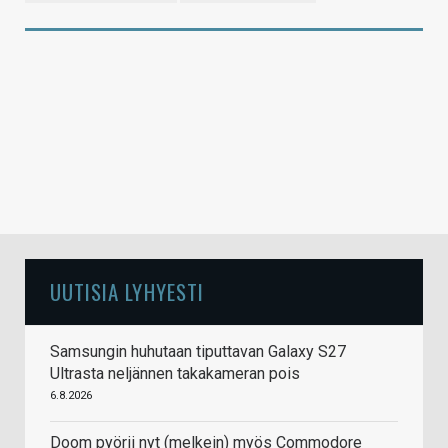
UUTISIA LYHYESTI
Samsungin huhutaan tiputtavan Galaxy S27
Ultrasta neljännen takakameran pois
6.8.2026
Doom pyörii nyt (melkein) myös Commodore