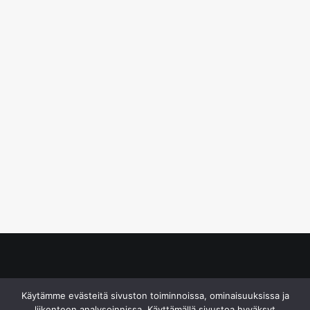
© S&J Media Oy
Käytämme evästeitä sivuston toiminnoissa, ominaisuuksissa ja
liikenteen analysoinnissa. Käyttämällä sivustoa hyväksyt