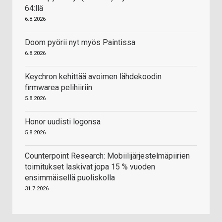
64:llä
6.8.2026
Doom pyörii nyt myös Paintissa
6.8.2026
Keychron kehittää avoimen lähdekoodin
firmwarea pelihiiriin
5.8.2026
Honor uudisti logonsa
5.8.2026
Counterpoint Research: Mobiilijärjestelmäpiirien
toimitukset laskivat jopa 15 % vuoden
ensimmäisellä puoliskolla
31.7.2026