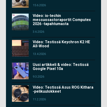
15.6.2026
Video: io-techin
messuosastoraportit Computex
2026 -tapahtumasta
3.6.2026
Video: Testissä Keychron K2 HE
All-Wood
13.4.2026
Uusi artikkeli & video: Testissä
Google Pixel 10a
9.3.2026
Video: Testissä Asus ROG Kithara
-pelikuulokkeet
11.2.2026