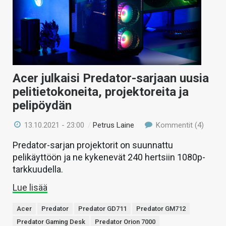
KAUPPA
VAIHDA TEEMA
Acer julkaisi Predator-sarjaan uusia
HAKU
pelitietokoneita, projektoreita ja
pelipöydän
13.10.2021 - 23:00
/
Petrus Laine
Kommentit (4)
Predator-sarjan projektorit on suunnattu
pelikäyttöön ja ne kykenevät 240 hertsiin 1080p-
tarkkuudella.
Lue lisää
Acer
Predator
Predator GD711
Predator GM712
Predator Gaming Desk
Predator Orion 7000