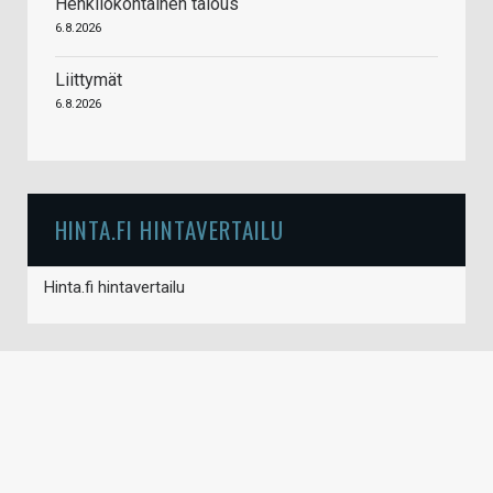
Henkilökohtainen talous
6.8.2026
Liittymät
6.8.2026
HINTA.FI HINTAVERTAILU
Hinta.fi hintavertailu