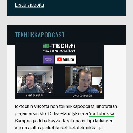
Lisää videoita
TEKNIIKKAPODCAST
io-techin viikottainen tekniikkapodcast lähetetään
perjantaisin klo 15 live-lähetyksenä
YouTubessa
.
Sampsa ja Juha käyvät keskenään läpi kuluneen
viikon ajalta ajankohtaiset tietotekniikka- ja