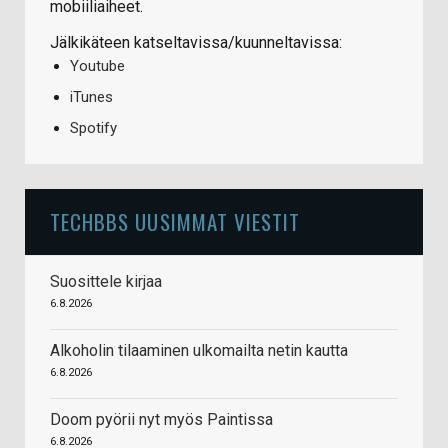
mobiiliaiheet.
Jälkikäteen katseltavissa/kuunneltavissa:
Youtube
iTunes
Spotify
TECHBBS UUSIMMAT VIESTIT
Suosittele kirjaa
6.8.2026
Alkoholin tilaaminen ulkomailta netin kautta
6.8.2026
Doom pyörii nyt myös Paintissa
6.8.2026