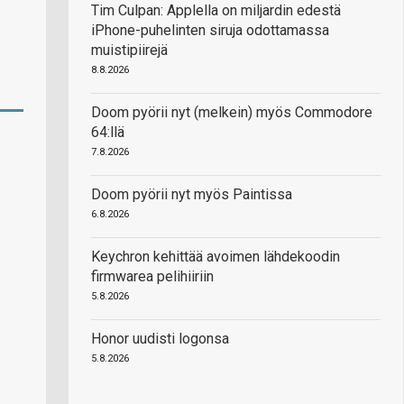
Tim Culpan: Applella on miljardin edestä
iPhone-puhelinten siruja odottamassa
muistipiirejä
8.8.2026
Doom pyörii nyt (melkein) myös Commodore
64:llä
7.8.2026
Doom pyörii nyt myös Paintissa
6.8.2026
Keychron kehittää avoimen lähdekoodin
firmwarea pelihiiriin
5.8.2026
Honor uudisti logonsa
5.8.2026