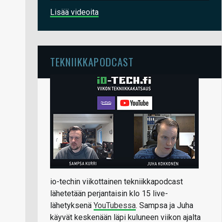
Lisää videoita
TEKNIIKKAPODCAST
io-techin viikottainen tekniikkapodcast
lähetetään perjantaisin klo 15 live-
lähetyksenä
YouTubessa
. Sampsa ja Juha
käyvät keskenään läpi kuluneen viikon ajalta