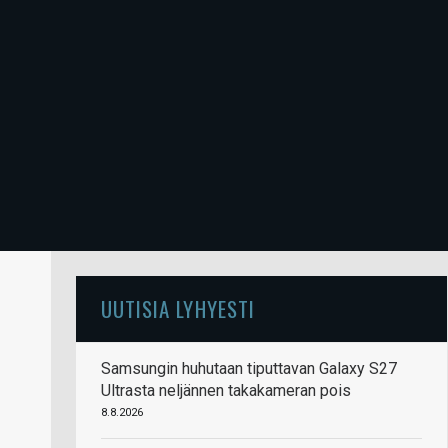
UUTISIA LYHYESTI
Samsungin huhutaan tiputtavan Galaxy S27
Ultrasta neljännen takakameran pois
8.8.2026