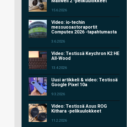
Maxwell 2 -pelikuulokkeet
15.6.2026
Video: io-techin
messuosastoraportit
Computex 2026 -tapahtumasta
3.6.2026
Video: Testissä Keychron K2 HE
All-Wood
13.4.2026
Uusi artikkeli & video: Testissä
Google Pixel 10a
9.3.2026
Video: Testissä Asus ROG
Kithara -pelikuulokkeet
11.2.2026