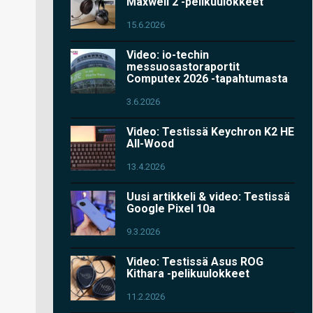
Maxwell 2 -pelikuulokkeet
15.6.2026
Video: io-techin
messuosastoraportit
Computex 2026 -tapahtumasta
3.6.2026
Video: Testissä Keychron K2 HE
All-Wood
13.4.2026
Uusi artikkeli & video: Testissä
Google Pixel 10a
9.3.2026
Video: Testissä Asus ROG
Kithara -pelikuulokkeet
11.2.2026