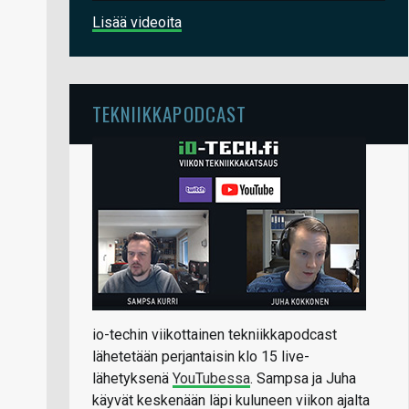
Lisää videoita
TEKNIIKKAPODCAST
io-techin viikottainen tekniikkapodcast
lähetetään perjantaisin klo 15 live-
lähetyksenä
YouTubessa
. Sampsa ja Juha
käyvät keskenään läpi kuluneen viikon ajalta