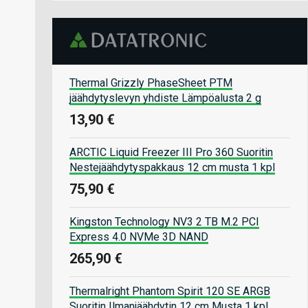
Thermal Grizzly PhaseSheet PTM
jäähdytyslevyn yhdiste Lämpöalusta 2 g
13,90 €
ARCTIC Liquid Freezer III Pro 360 Suoritin
Nestejäähdytyspakkaus 12 cm musta 1 kpl
75,90 €
Kingston Technology NV3 2 TB M.2 PCI
Express 4.0 NVMe 3D NAND
265,90 €
Thermalright Phantom Spirit 120 SE ARGB
Suoritin Ilmanjäähdytin 12 cm Musta 1 kpl