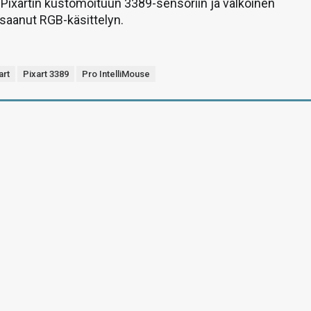
 Pixartin kustomoituun 3389-sensoriin ja valkoinen
 saanut RGB-käsittelyn.
art
Pixart 3389
Pro IntelliMouse