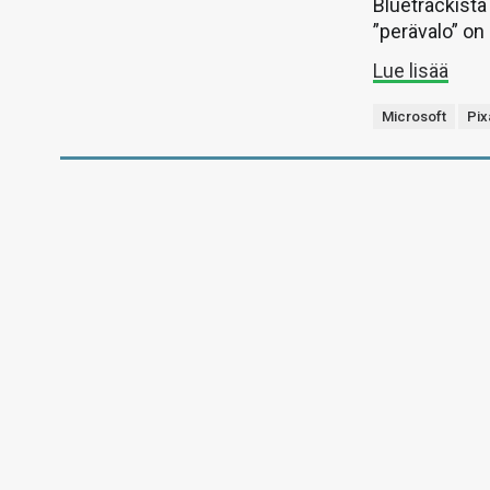
Bluetrackista
”perävalo” on
Lue lisää
Microsoft
Pix