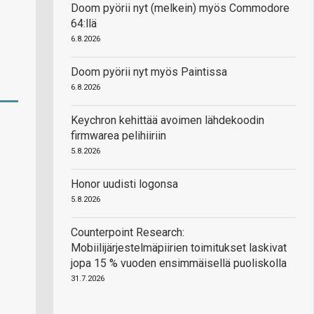
Doom pyörii nyt (melkein) myös Commodore
64:llä
6.8.2026
Doom pyörii nyt myös Paintissa
6.8.2026
Keychron kehittää avoimen lähdekoodin
firmwarea pelihiiriin
5.8.2026
Honor uudisti logonsa
5.8.2026
Counterpoint Research:
Mobiilijärjestelmäpiirien toimitukset laskivat
jopa 15 % vuoden ensimmäisellä puoliskolla
31.7.2026