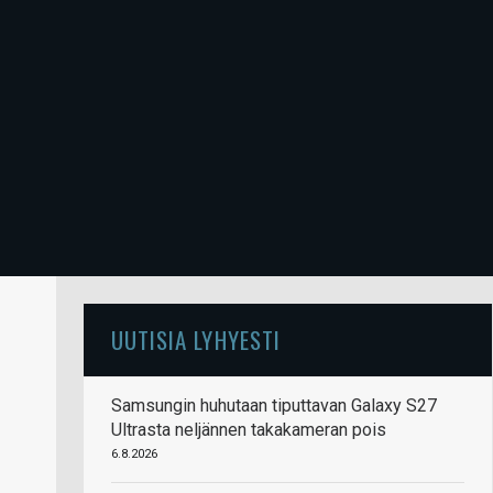
UUTISIA LYHYESTI
Samsungin huhutaan tiputtavan Galaxy S27
Ultrasta neljännen takakameran pois
6.8.2026