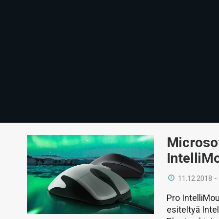
Microsof
IntelliM
11.12.2018 -
Pro IntelliM
esiteltyä Inte