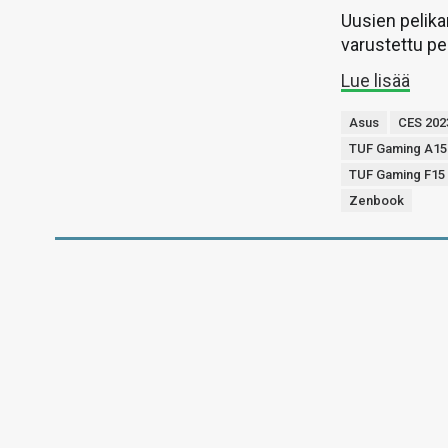
Uusien pelik
varustettu p
Lue lisää
Asus
CES 202
TUF Gaming A15
TUF Gaming F15
Zenbook