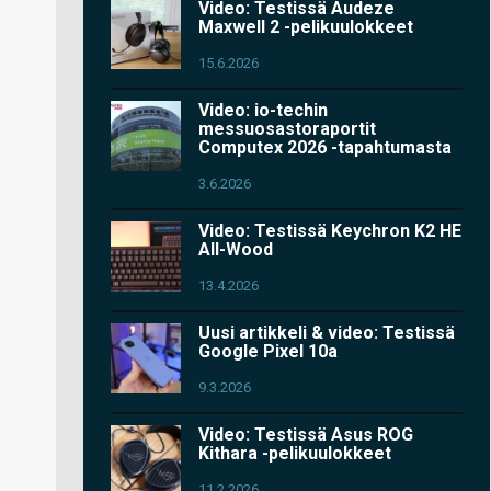
Video: Testissä Audeze
Maxwell 2 -pelikuulokkeet
15.6.2026
Video: io-techin
messuosastoraportit
Computex 2026 -tapahtumasta
3.6.2026
Video: Testissä Keychron K2 HE
All-Wood
13.4.2026
Uusi artikkeli & video: Testissä
Google Pixel 10a
9.3.2026
Video: Testissä Asus ROG
Kithara -pelikuulokkeet
11.2.2026