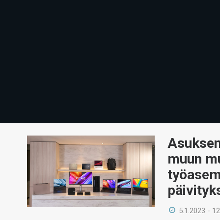
Asuksen 
muun mu
työasem
päivityk
5.1.2023 - 12