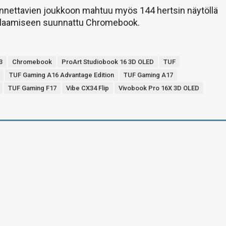
annettavien joukkoon mahtuu myös 144 hertsin näytöllä
elaamiseen suunnattu Chromebook.
3
Chromebook
ProArt Studiobook 16 3D OLED
TUF
TUF Gaming A16 Advantage Edition
TUF Gaming A17
TUF Gaming F17
Vibe CX34 Flip
Vivobook Pro 16X 3D OLED