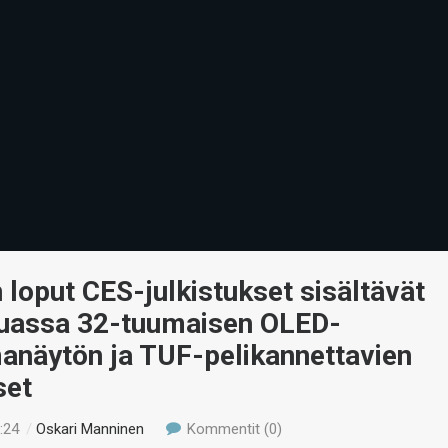
loput CES-julkistukset sisältävät
assa 32-tuumaisen OLED-
anäytön ja TUF-pelikannettavien
set
:24
/
Oskari Manninen
Kommentit (0)