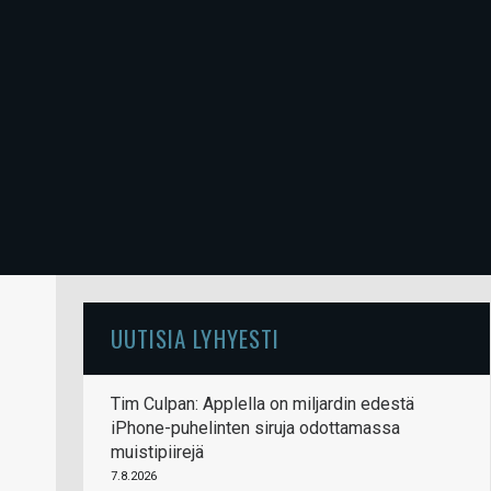
UUTISIA LYHYESTI
Tim Culpan: Applella on miljardin edestä
iPhone-puhelinten siruja odottamassa
muistipiirejä
7.8.2026