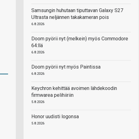
Samsungin huhutaan tiputtavan Galaxy S27
Ultrasta neljännen takakameran pois
6.8.2026
Doom pyörii nyt (melkein) myös Commodore
64:llä
6.8.2026
Doom pyörii nyt myös Paintissa
6.8.2026
Keychron kehittää avoimen lähdekoodin
firmwarea pelihiiriin
5.8.2026
Honor uudisti logonsa
5.8.2026