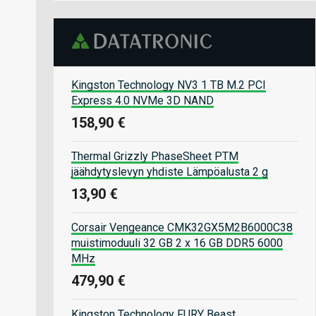
Kingston Technology NV3 1 TB M.2 PCI
Express 4.0 NVMe 3D NAND
158,90 €
Thermal Grizzly PhaseSheet PTM
jäähdytyslevyn yhdiste Lämpöalusta 2 g
13,90 €
Corsair Vengeance CMK32GX5M2B6000C38
muistimoduuli 32 GB 2 x 16 GB DDR5 6000
MHz
479,90 €
Kingston Technology FURY Beast