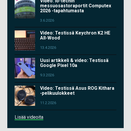
Video: io-techin
messuosastoraportit Computex
2026 -tapahtumasta
3.6.2026
Video: Testissä Keychron K2 HE
All-Wood
13.4.2026
Uusi artikkeli & video: Testissä
Google Pixel 10a
9.3.2026
Video: Testissä Asus ROG Kithara
-pelikuulokkeet
11.2.2026
Lisää videoita