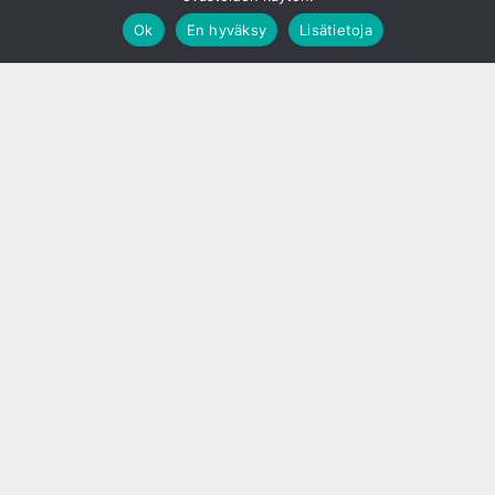
Ok
En hyväksy
Lisätietoja
;