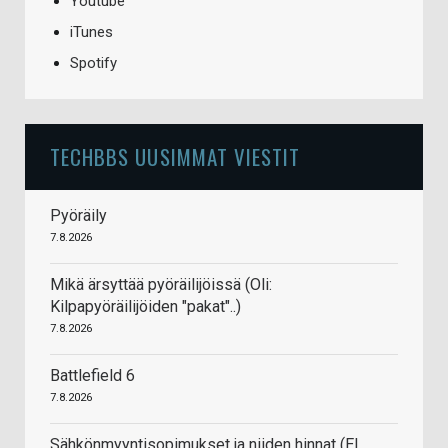
Youtube
iTunes
Spotify
TECHBBS UUSIMMAT VIESTIT
Pyöräily
7.8.2026
Mikä ärsyttää pyöräilijöissä (Oli:
Kilpapyöräilijöiden "pakat"..)
7.8.2026
Battlefield 6
7.8.2026
Sähkönmyyntisopimukset ja niiden hinnat (EI