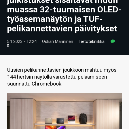
ARTIKKELIT
muassa 32-tuumaisen OLED-
työasemanäytön ja TUF-
VIDEOT
pelikannettavien päivitykset
TECHBBS
5.1.2023 - 12:24
Oskari Manninen
Tietotekniikka
TIETOA
0
HINTA.FI
KAUPPA
Uusien pelikannettavien joukkoon mahtuu myös
144 hertsin näytöllä varustettu pelaamiseen
VAIHDA TEEMA
suunnattu Chromebook.
HAKU