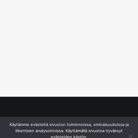
© S&J Media Oy
Käytämme evästeitä sivuston toiminnoissa, ominaisuuksissa ja
liikenteen analysoinnissa. Käyttämällä sivustoa hyväksyt
evästeiden käytön.