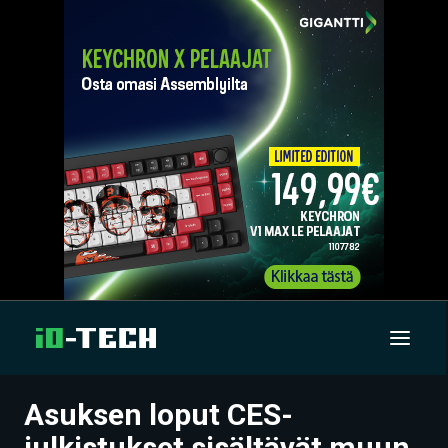
Asuksen loput CES-
UUTISET
julkistukset sisältävät muun