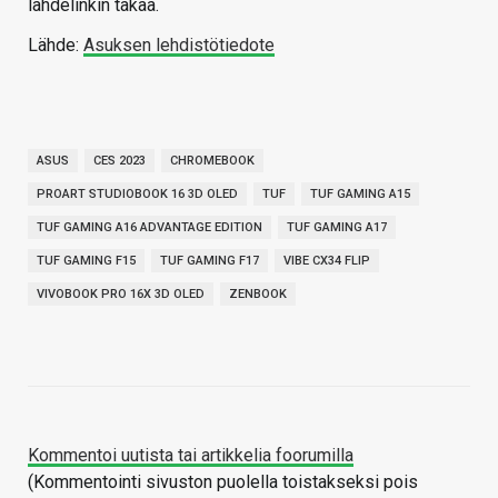
lähdelinkin takaa.
Lähde:
Asuksen lehdistötiedote
ASUS
CES 2023
CHROMEBOOK
PROART STUDIOBOOK 16 3D OLED
TUF
TUF GAMING A15
TUF GAMING A16 ADVANTAGE EDITION
TUF GAMING A17
TUF GAMING F15
TUF GAMING F17
VIBE CX34 FLIP
VIVOBOOK PRO 16X 3D OLED
ZENBOOK
Kommentoi uutista tai artikkelia foorumilla
(Kommentointi sivuston puolella toistakseksi pois