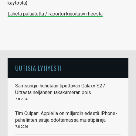
käytöstä)
Lähetä palautetta / raportoi kirjoitusvirheestä
UUTISIA LYHYESTI
Samsungin huhutaan tiputtavan Galaxy S27
Ultrasta neljännen takakameran pois
7.8.2026
Tim Culpan: Applella on miljardin edestä iPhone-
puhelinten siruja odottamassa muistipiirejä
7.8.2026