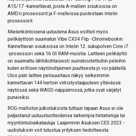
A15/17 -kannettavat, joista A-mallien sisuksissa on
AMD:n prosessorit ja F-malleissa puolestaan Intelin
prosessorit.
Mielenkiintoisena uutuutena Asus esitteli myös
pelikäyttöön suunnatun Vibe CX34 Flip -Chromebookin.
Kannettavan sisuksissa on Intelin 12. sukupolven Core i7
-prosessori sekä 16 Gt RAM-muistia. Laitteen pelikäyttö
on suunnattu lähtökohtaisesti suoratoistettuihin peleihin
kuten erillisen näytönohjaimen puutteesta jo voi päätellä.
Ulos päin laittee pelisuuntaus näkyy selkeimmin
kannettavan 144 hertsin virkistystaajuuteen yltävässä
näytössä sekä WASD-näppäimissä, jotka ovat värjätyt
punaisiksi.
ROG-malliston julkistuksista tuttuun tapaan Asus ei ole
paljastanut uutuustuotteidensa tarkempia hintatietoja tai
myyntiintuloaikatauluja. Laajemmin Asuksen CES 2023 -
uudistuksiin voit tutustua yrityksen tiedotteesta