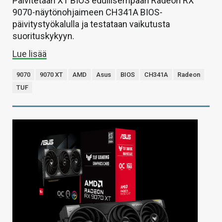
Päivitetään XT BIOS edullisempaan Radeon RX
9070-näytönohjaimeen CH341A BIOS-
päivitystyökalulla ja testataan vaikutusta
suorituskykyyn.
Lue lisää
9070
9070 XT
AMD
Asus
BIOS
CH341A
Radeon
TUF