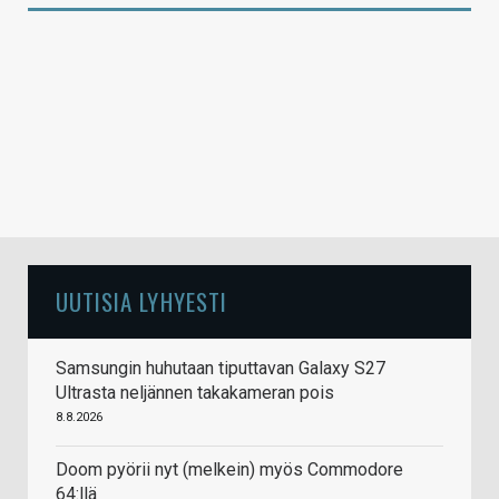
UUTISIA LYHYESTI
Samsungin huhutaan tiputtavan Galaxy S27
Ultrasta neljännen takakameran pois
8.8.2026
Doom pyörii nyt (melkein) myös Commodore
64:llä