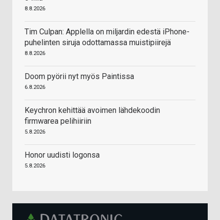
8.8.2026
Tim Culpan: Applella on miljardin edestä iPhone-
puhelinten siruja odottamassa muistipiirejä
8.8.2026
Doom pyörii nyt myös Paintissa
6.8.2026
Keychron kehittää avoimen lähdekoodin
firmwarea pelihiiriin
5.8.2026
Honor uudisti logonsa
5.8.2026