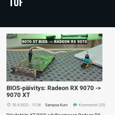
TUF
ARTIKKELIT
VIDEOT
TECHBBS
TIETOA
HINTA.FI
KAUPPA
VAIHDA TEEMA
BIOS-päivitys: Radeon RX 9070 ->
9070 XT
HAKU
30.4.2025 - 15:38
/
Sampsa Kurri
Kommentit (25)