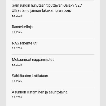
Samsungin huhutaan tiputtavan Galaxy S27
Ultrasta neljännen takakameran pois
8.8.2026
Rannekelloja
8.8.2026
NAS rakentelut
8.8.2026
Mekaaniset näppäimistöt
8.8.2026
Sähköauton kotilataus
8.8.2026
Asunnon ostaminen ja asuntolaina
8.8.2026