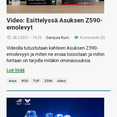
Video: Esittelyssä Asuksen Z590-
emolevyt
28.3.2021 - 19:25
/
Sampsa Kurri
Kommentit (0)
Videolla tutustutaan kahteen Asuksen Z590-
emolevyyn ja miten ne eroaa toisistaan ja mihin
hintaan on tarjolla mitäkin ominaisuuksia.
Lue lisää
Asus
ROG
TUF
Z590
video