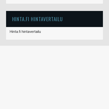
HINTA.FI HINTAVERTAILU
Hinta.fi hintavertailu