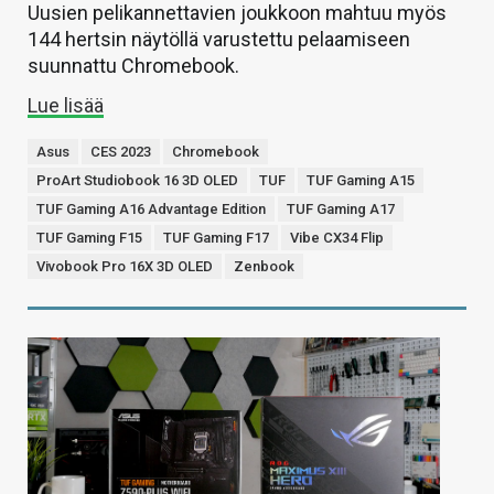
Uusien pelikannettavien joukkoon mahtuu myös
144 hertsin näytöllä varustettu pelaamiseen
suunnattu Chromebook.
Lue lisää
Asus
CES 2023
Chromebook
ProArt Studiobook 16 3D OLED
TUF
TUF Gaming A15
TUF Gaming A16 Advantage Edition
TUF Gaming A17
TUF Gaming F15
TUF Gaming F17
Vibe CX34 Flip
Vivobook Pro 16X 3D OLED
Zenbook