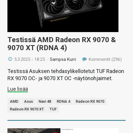
Testissä AMD Radeon RX 9070 &
9070 XT (RDNA 4)
5.3.2025 - 18:25
/
Sampsa Kurri
Kommentit (296)
Testissä Asuksen tehdasylikellotetut TUF Radeon
RX 9070 OC- ja 9070 XT OC -näytönohjaimet.
Lue lisää
AMD
Asus
Navi 48
RDNA 4
Radeon RX 9070
Radeon RX 9070 XT
TUF