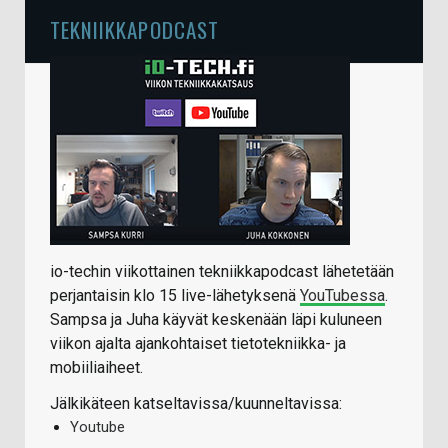
TEKNIIKKAPODCAST
io-techin viikottainen tekniikkapodcast lähetetään
perjantaisin klo 15 live-lähetyksenä
YouTubessa
.
Sampsa ja Juha käyvät keskenään läpi kuluneen
viikon ajalta ajankohtaiset tietotekniikka- ja
mobiiliaiheet.
Jälkikäteen katseltavissa/kuunneltavissa:
Youtube