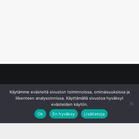
© S&J Media Oy
Käytämme evästeitä sivuston toiminnoissa, ominaisuuksissa ja
liikenteen analysoinnissa. Käyttämällä sivustoa hyväksyt
evästeiden käytön.
Ok
En hyväksy
Lisätietoja
;