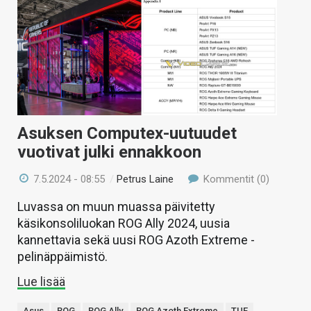
Asuksen Computex-uutuudet
vuotivat julki ennakkoon
7.5.2024 - 08:55
/
Petrus Laine
Kommentit (0)
Luvassa on muun muassa päivitetty
käsikonsoliluokan ROG Ally 2024, uusia
kannettavia sekä uusi ROG Azoth Extreme -
pelinäppäimistö.
Lue lisää
Asus
ROG
ROG Ally
ROG Azoth Extreme
TUF