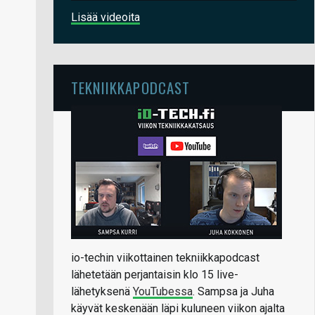
Lisää videoita
TEKNIIKKAPODCAST
io-techin viikottainen tekniikkapodcast
lähetetään perjantaisin klo 15 live-
lähetyksenä
YouTubessa
. Sampsa ja Juha
käyvät keskenään läpi kuluneen viikon ajalta