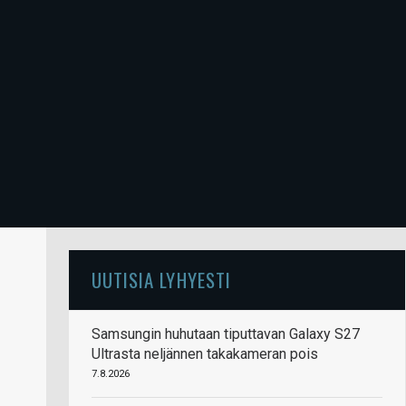
UUTISIA LYHYESTI
Samsungin huhutaan tiputtavan Galaxy S27
Ultrasta neljännen takakameran pois
7.8.2026