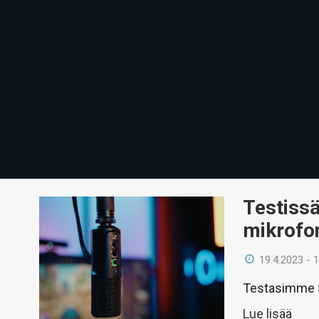
Testissä
mikrofo
19.4.2023 - 
Testasimme Se
Lue lisää