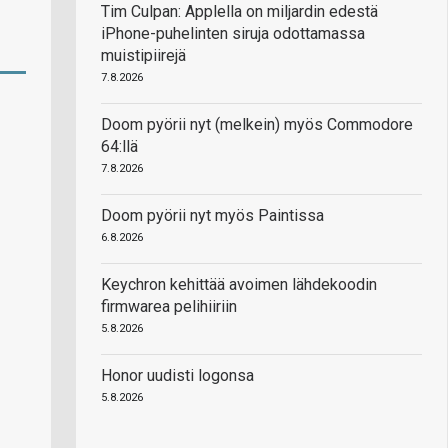
Tim Culpan: Applella on miljardin edestä
iPhone-puhelinten siruja odottamassa
muistipiirejä
7.8.2026
Doom pyörii nyt (melkein) myös Commodore
64:llä
7.8.2026
Doom pyörii nyt myös Paintissa
6.8.2026
Keychron kehittää avoimen lähdekoodin
firmwarea pelihiiriin
5.8.2026
Honor uudisti logonsa
5.8.2026