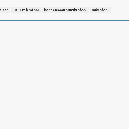
eiser
USB-mikrofoni
kondensaattorimikrofoni
mikrofoni