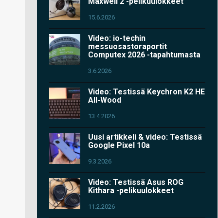
Maxwell 2 -pelikuulokkeet
15.6.2026
Video: io-techin
messuosastoraportit
Computex 2026 -tapahtumasta
3.6.2026
Video: Testissä Keychron K2 HE
All-Wood
13.4.2026
Uusi artikkeli & video: Testissä
Google Pixel 10a
9.3.2026
Video: Testissä Asus ROG
Kithara -pelikuulokkeet
11.2.2026