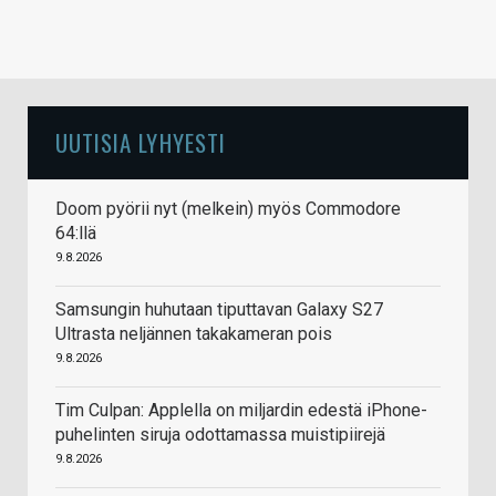
UUTISIA LYHYESTI
Doom pyörii nyt (melkein) myös Commodore
64:llä
9.8.2026
Samsungin huhutaan tiputtavan Galaxy S27
Ultrasta neljännen takakameran pois
9.8.2026
Tim Culpan: Applella on miljardin edestä iPhone-
puhelinten siruja odottamassa muistipiirejä
9.8.2026