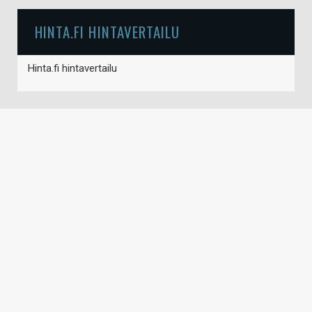
HINTA.FI HINTAVERTAILU
Hinta.fi hintavertailu