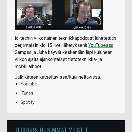
io-techin viikottainen tekniikkapodcast lähetetään
perjantaisin klo 15 live-lähetyksenä
YouTubessa
.
Sampsa ja Juha käyvät keskenään läpi kuluneen
viikon ajalta ajankohtaiset tietotekniikka- ja
mobiiliaiheet.
Jälkikäteen katseltavissa/kuunneltavissa:
Youtube
iTunes
Spotify
TECHBBS UUSIMMAT VIESTIT