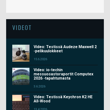
VIDEOT
Video: Testissä Audeze Maxwell 2
-pelikuulokkeet
15.6.2026
Video: io-techin
messuosastoraportit Computex
2026 -tapahtumasta
3.6.2026
Video: Testissä Keychron K2 HE
All-Wood
13.4.2026