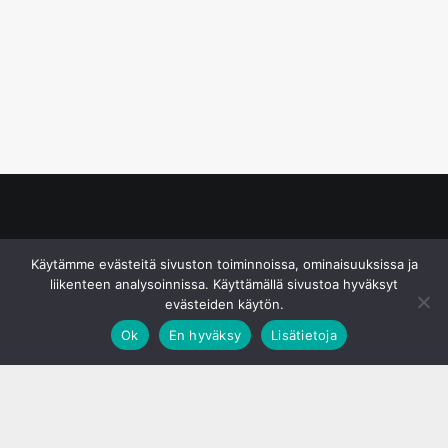
© S&J Media Oy
Käytämme evästeitä sivuston toiminnoissa, ominaisuuksissa ja
liikenteen analysoinnissa. Käyttämällä sivustoa hyväksyt
evästeiden käytön.
Ok
En hyväksy
Lisätietoja
;