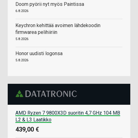
Doom pyörii nyt myös Paintissa
6.8.2026
Keychron kehittää avoimen lähdekoodin
firmwarea pelihiiriin
5.8.2026
Honor uudisti logonsa
5.8.2026
AMD Ryzen 7 9800X3D suoritin 4,7 GHz 104 MB
L2 & L3 Laatikko
439,00 €