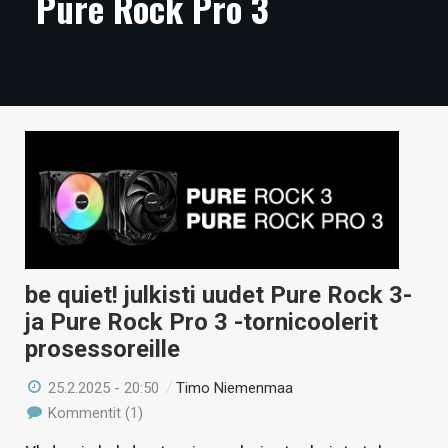
Pure Rock Pro 3
ARTIKKELIT
VIDEOT
TECHBBS
TIETOA
HINTA.FI
KAUPPA
VAIHDA TEEMA
be quiet! julkisti uudet Pure Rock 3-
ja Pure Rock Pro 3 -tornicoolerit
prosessoreille
HAKU
25.2.2025 - 20:50
/
Timo Niemenmaa
Kommentit (1)