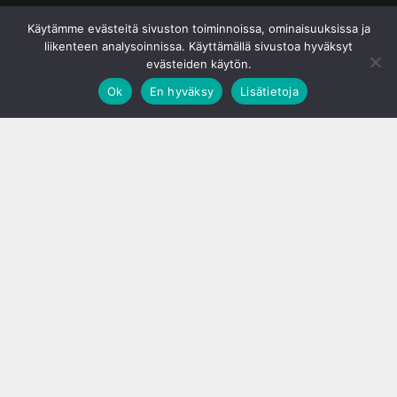
© S&J Media Oy
Käytämme evästeitä sivuston toiminnoissa, ominaisuuksissa ja
liikenteen analysoinnissa. Käyttämällä sivustoa hyväksyt
evästeiden käytön.
Ok
En hyväksy
Lisätietoja
;