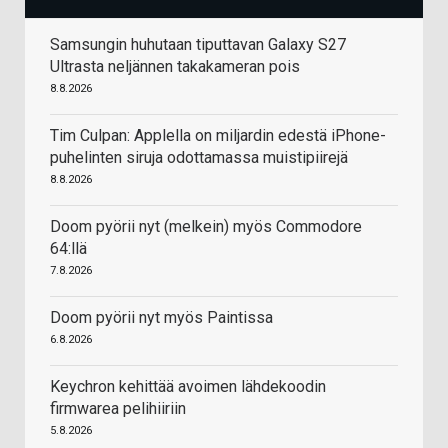
Samsungin huhutaan tiputtavan Galaxy S27
Ultrasta neljännen takakameran pois
8.8.2026
Tim Culpan: Applella on miljardin edestä iPhone-
puhelinten siruja odottamassa muistipiirejä
8.8.2026
Doom pyörii nyt (melkein) myös Commodore
64:llä
7.8.2026
Doom pyörii nyt myös Paintissa
6.8.2026
Keychron kehittää avoimen lähdekoodin
firmwarea pelihiiriin
5.8.2026