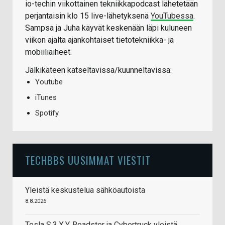
io-techin viikottainen tekniikkapodcast lähetetään
perjantaisin klo 15 live-lähetyksenä
YouTubessa
.
Sampsa ja Juha käyvät keskenään läpi kuluneen
viikon ajalta ajankohtaiset tietotekniikka- ja
mobiiliaiheet.
Jälkikäteen katseltavissa/kuunneltavissa:
Youtube
iTunes
Spotify
TECHBBS UUSIMMAT VIESTIT
Yleistä keskustelua sähköautoista
8.8.2026
Tesla S,3,X,Y, Roadster ja Cybertruck yleistä