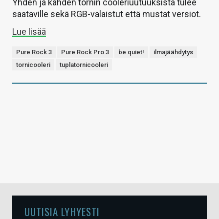
Yhden ja kahden tornin cooleriuutuuksista tulee
saataville sekä RGB-valaistut että mustat versiot.
Lue lisää
Pure Rock 3
Pure Rock Pro 3
be quiet!
ilmajäähdytys
tornicooleri
tuplatornicooleri
UUTISIA LYHYESTI