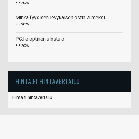
8.8.2026
Minkä fyysisen levykäisen ostin viimeksi
8.8.2026
PC:lle optinen ulostulo
8.8.2026
HINTA.FI HINTAVERTAILU
Hinta.fi hintavertailu