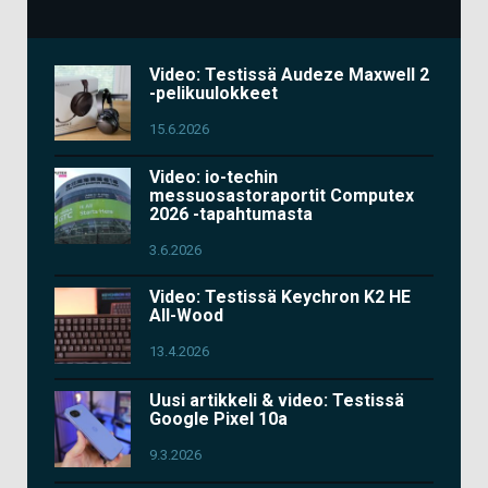
Video: Testissä Audeze Maxwell 2
-pelikuulokkeet
15.6.2026
Video: io-techin
messuosastoraportit Computex
2026 -tapahtumasta
3.6.2026
Video: Testissä Keychron K2 HE
All-Wood
13.4.2026
Uusi artikkeli & video: Testissä
Google Pixel 10a
9.3.2026