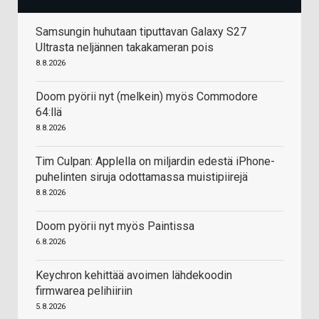
Samsungin huhutaan tiputtavan Galaxy S27
Ultrasta neljännen takakameran pois
8.8.2026
Doom pyörii nyt (melkein) myös Commodore
64:llä
8.8.2026
Tim Culpan: Applella on miljardin edestä iPhone-
puhelinten siruja odottamassa muistipiirejä
8.8.2026
Doom pyörii nyt myös Paintissa
6.8.2026
Keychron kehittää avoimen lähdekoodin
firmwarea pelihiiriin
5.8.2026