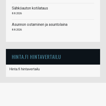
Sähköauton kotilataus
8.8.2026
Asunnon ostaminen ja asuntolaina
8.8.2026
HINTA.FI HINTAVERTAILU
Hinta.fi hintavertailu