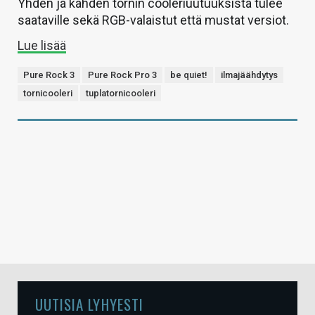
Yhden ja kahden tornin cooleriuutuuksista tulee
saataville sekä RGB-valaistut että mustat versiot.
Lue lisää
Pure Rock 3
Pure Rock Pro 3
be quiet!
ilmajäähdytys
tornicooleri
tuplatornicooleri
UUTISIA LYHYESTI