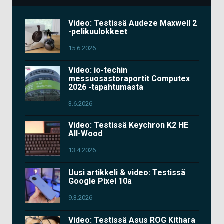
Video: Testissä Audeze Maxwell 2
-pelikuulokkeet
15.6.2026
Video: io-techin
messuosastoraportit Computex
2026 -tapahtumasta
3.6.2026
Video: Testissä Keychron K2 HE
All-Wood
13.4.2026
Uusi artikkeli & video: Testissä
Google Pixel 10a
9.3.2026
Video: Testissä Asus ROG Kithara