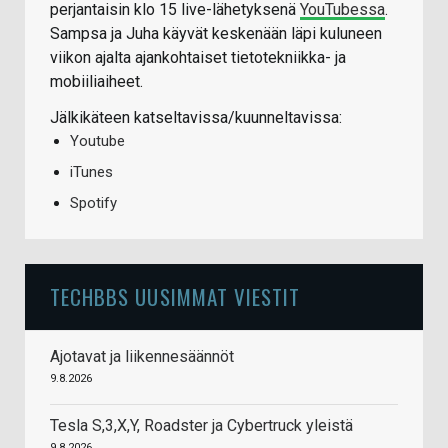
perjantaisin klo 15 live-lähetyksenä
YouTubessa
.
Sampsa ja Juha käyvät keskenään läpi kuluneen
viikon ajalta ajankohtaiset tietotekniikka- ja
mobiiliaiheet.
Jälkikäteen katseltavissa/kuunneltavissa:
Youtube
iTunes
Spotify
TECHBBS UUSIMMAT VIESTIT
Ajotavat ja liikennesäännöt
9.8.2026
Tesla S,3,X,Y, Roadster ja Cybertruck yleistä
9.8.2026