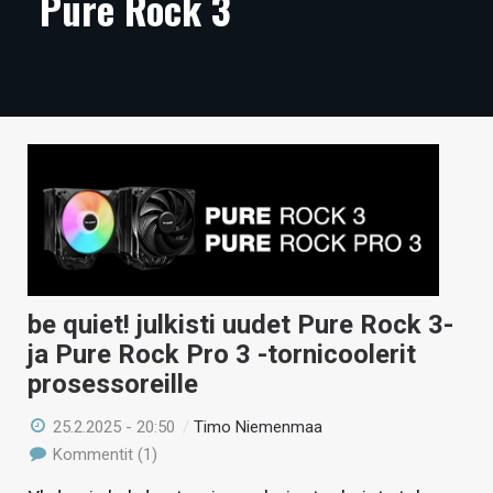
Pure Rock 3
ARTIKKELIT
VIDEOT
TECHBBS
TIETOA
HINTA.FI
KAUPPA
VAIHDA TEEMA
be quiet! julkisti uudet Pure Rock 3-
ja Pure Rock Pro 3 -tornicoolerit
prosessoreille
HAKU
25.2.2025 - 20:50
/
Timo Niemenmaa
Kommentit (1)