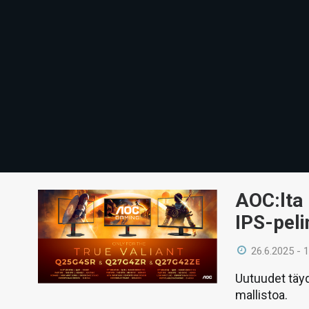
AOC:lta
IPS-peli
26.6.2025 - 
Uutuudet täy
mallistoa.