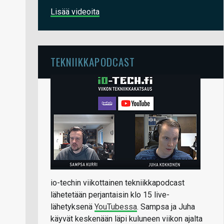
Lisää videoita
TEKNIIKKAPODCAST
io-techin viikottainen tekniikkapodcast
lähetetään perjantaisin klo 15 live-
lähetyksenä
YouTubessa
. Sampsa ja Juha
käyvät keskenään läpi kuluneen viikon ajalta