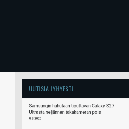
UUTISIA LYHYESTI
Samsungin huhutaan tiputtavan Galaxy S27
Ultrasta neljännen takakameran pois
8.8.2026