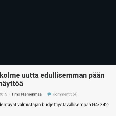
 kolme uutta edullisemman pään
näyttöä
19:15
/
Timo Niemenmaa
Kommentit (4)
dentävät valmistajan budjettiystävällisempää G4/G42-