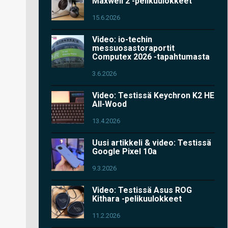
Maxwell 2 -pelikuulokkeet
15.6.2026
Video: io-techin
messuosastoraportit
Computex 2026 -tapahtumasta
3.6.2026
Video: Testissä Keychron K2 HE
All-Wood
13.4.2026
Uusi artikkeli & video: Testissä
Google Pixel 10a
9.3.2026
Video: Testissä Asus ROG
Kithara -pelikuulokkeet
11.2.2026