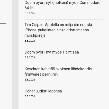
Doom pyörii nyt (melkein) myös Commodore
64:llä
8.8.2026
Tim Culpan: Applella on miljardin edestä
iPhone-puhelinten siruja odottamassa
muistipiirejä
8.8.2026
Doom pyörii nyt myös Paintissa
6.8.2026
Keychron kehittää avoimen lähdekoodin
firmwarea pelihiiriin
5.8.2026
Honor uudisti logonsa
5.8.2026