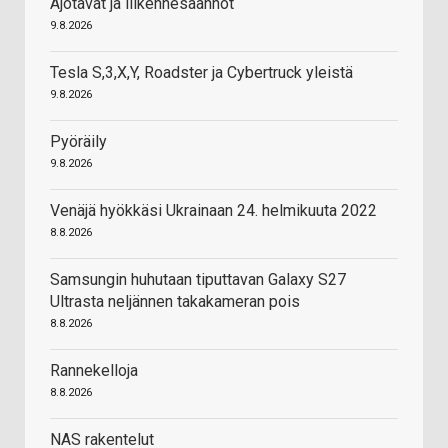
Ajotavat ja liikennesäännöt
9.8.2026
Tesla S,3,X,Y, Roadster ja Cybertruck yleistä
9.8.2026
Pyöräily
9.8.2026
Venäjä hyökkäsi Ukrainaan 24. helmikuuta 2022
8.8.2026
Samsungin huhutaan tiputtavan Galaxy S27
Ultrasta neljännen takakameran pois
8.8.2026
Rannekelloja
8.8.2026
NAS rakentelut