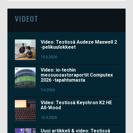
VIDEOT
Video: Testissä Audeze Maxwell 2
-pelikuulokkeet
15.6.2026
Video: io-techin
messuosastoraportit Computex
2026 -tapahtumasta
3.6.2026
Video: Testissä Keychron K2 HE
All-Wood
13.4.2026
Uusi artikkeli & video: Testissä