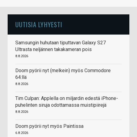
UUTISIA LYHYESTI
Samsungin huhutaan tiputtavan Galaxy S27
Ultrasta neljännen takakameran pois
8.8.2026
Doom pyörii nyt (melkein) myös Commodore
64:llä
8.8.2026
Tim Culpan: Applella on miljardin edestä iPhone-
puhelinten siruja odottamassa muistipiirejä
8.8.2026
Doom pyörii nyt myös Paintissa
6.8.2026