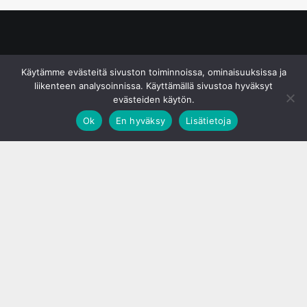
© S&J Media Oy
Käytämme evästeitä sivuston toiminnoissa, ominaisuuksissa ja
liikenteen analysoinnissa. Käyttämällä sivustoa hyväksyt
evästeiden käytön.
Ok
En hyväksy
Lisätietoja
;