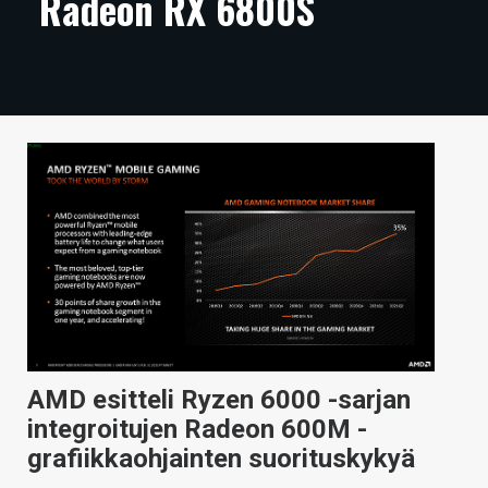
Radeon RX 6800S
ARTIKKELIT
VIDEOT
TECHBBS
TIETOA
HINTA.FI
KAUPPA
VAIHDA TEEMA
AMD esitteli Ryzen 6000 -sarjan
HAKU
integroitujen Radeon 600M -
grafiikkaohjainten suorituskykyä