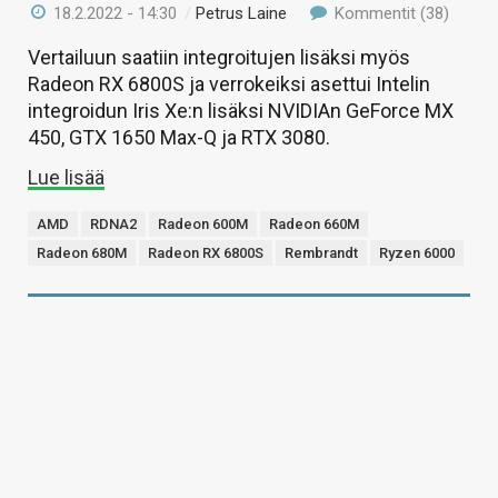
18.2.2022 - 14:30
/
Petrus Laine
Kommentit (38)
Vertailuun saatiin integroitujen lisäksi myös
Radeon RX 6800S ja verrokeiksi asettui Intelin
integroidun Iris Xe:n lisäksi NVIDIAn GeForce MX
450, GTX 1650 Max-Q ja RTX 3080.
Lue lisää
AMD
RDNA2
Radeon 600M
Radeon 660M
Radeon 680M
Radeon RX 6800S
Rembrandt
Ryzen 6000