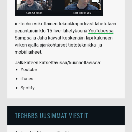
io-techin viikottainen tekniikkapodcast lähetetään
perjantaisin klo 15 live-lähetyksenä
YouTubessa
.
Sampsa ja Juha käyvät keskenään läpi kuluneen
viikon ajalta ajankohtaiset tietotekniikka- ja
mobiiliaiheet.
Jälkikäteen katseltavissa/kuunneltavissa:
Youtube
iTunes
Spotify
TECHBBS UUSIMMAT VIESTIT