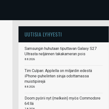
UUTISIA LYHYESTI
Samsungin huhutaan tiputtavan Galaxy S27
Ultrasta neljännen takakameran pois
8.8.2026
Tim Culpan: Applella on miljardin edestä
iPhone-puhelinten siruja odottamassa
muistipiirejä
8.8.2026
Doom pyörii nyt (melkein) myös Commodore
64:llä
7.8.2026