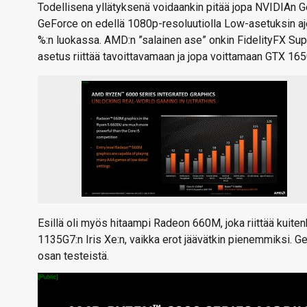
Todellisena yllätyksenä voidaankin pitää jopa NVIDIAn
GeForce on edellä 1080p-resoluutiolla Low-asetuksin aje
%:n luokassa. AMD:n ”salainen ase” onkin FidelityFX Sup
asetus riittää tavoittavamaan ja jopa voittamaan GTX 16
Esillä oli myös hitaampi Radeon 660M, joka riittää kuite
1135G7:n Iris Xe:n, vaikka erot jäävätkin pienemmiksi. 
osan testeistä.