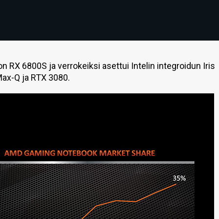
n RX 6800S ja verrokeiksi asettui Intelin integroidun Iris
Max-Q ja RTX 3080.