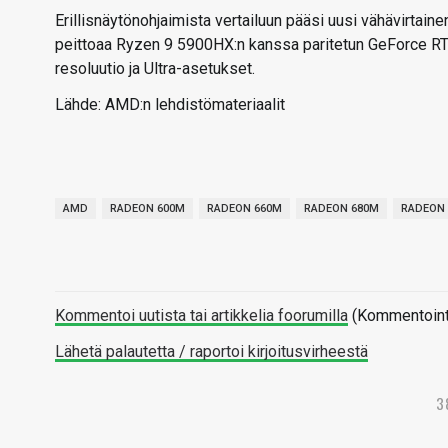
Erillisnäytönohjaimista vertailuun pääsi uusi vähävirt
peittoaa Ryzen 9 5900HX:n kanssa paritetun GeForce RTX
resoluutio ja Ultra-asetukset.
Lähde: AMD:n lehdistömateriaalit
AMD
RADEON 600M
RADEON 660M
RADEON 680M
RADEON 
Kommentoi uutista tai artikkelia foorumilla
(Kommentointi 
Lähetä palautetta / raportoi kirjoitusvirheestä
3