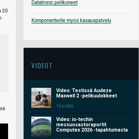
Datatronic pelikoneet
n 20
d-
Komponenteille myös kasauspalvelu
VIDEOT
Video: Testissä Audeze
Maxwell 2 -pelikuulokkeet
15.6.2026
nsä
Video: io-techin
messuosastoraportit
Computex 2026 -tapahtumasta