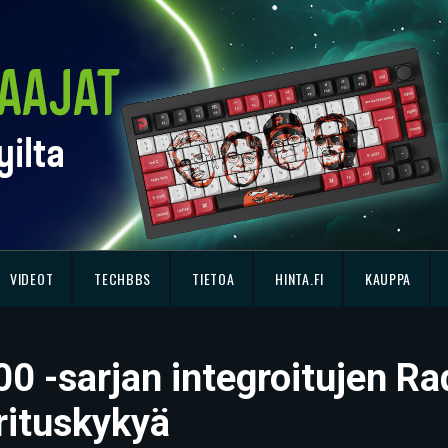
VIDEOT
TECHBBS
TIETOA
HINTA.FI
KAUPPA
00 -sarjan integroitujen R
rituskykyä