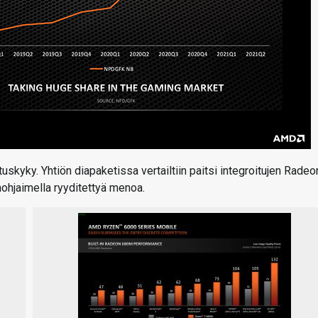
skyky. Yhtiön diapaketissa vertailtiin paitsi integroitujen Radeo
ohjaimella ryyditettyä menoa.