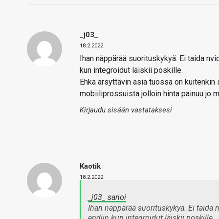
_j03_
18.2.2022
Ihan näppärää suorituskykyä. Ei taida nvid
kun integroidut läiskii poskille.
Ehkä ärsyttävin asia tuossa on kuitenkin s
mobiiliprossuista jolloin hinta painuu jo 
Kirjaudu sisään vastataksesi
Kaotik
18.2.2022
_j03_ sanoi
Ihan näppärää suorituskykyä. Ei taida n
endiin kun integroidut läiskii poskille.