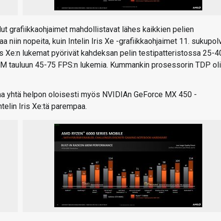
 grafiikkaohjaimet mahdollistavat lähes kaikkien pelien
a niin nopeita, kuin Intelin Iris Xe -grafiikkaohjaimet 11. sukupol
is Xe:n lukemat pyörivät kahdeksan pelin testipatteristossa 25-4
0M tauluun 45-75 FPS:n lukemia. Kummankin prosessorin TDP oli
a yhtä helpon oloisesti myös NVIDIAn GeForce MX 450 -
telin Iris Xe:tä parempaa.