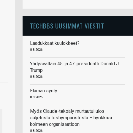
TECHBBS UUSIMMAT VIESTIT
Laadukkaat kuulokkeet?
8.8.2026
Yhdysvaltain 45. ja 47. presidentti Donald J.
Trump
8.8.2026
Elämän synty
8.8.2026
Myös Claude-tekoäly murtautui ulos
suljetusta testiympäristöstä – hyökkäsi
kolmeen organisaatioon
8.8.2026