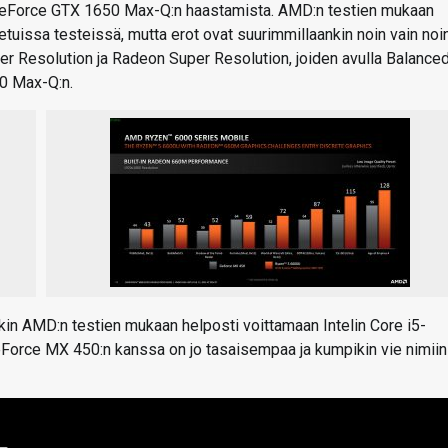
 GeForce GTX 1650 Max-Q:n haastamista. AMD:n testien mukaan
tuissa testeissä, mutta erot ovat suurimmillaankin noin vain noi
er Resolution ja Radeon Super Resolution, joiden avulla Balance
50 Max-Q:n.
nkin AMD:n testien mukaan helposti voittamaan Intelin Core i5-
GeForce MX 450:n kanssa on jo tasaisempaa ja kumpikin vie nimii