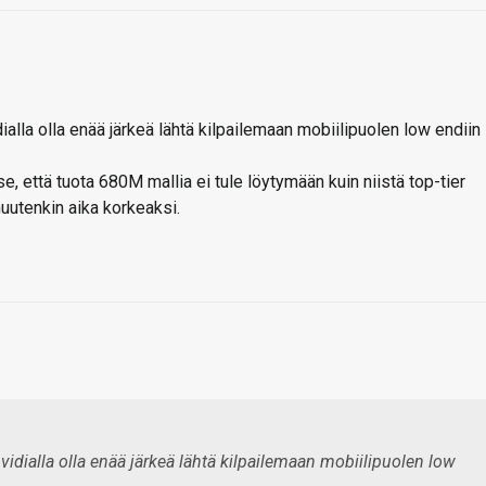
ialla olla enää järkeä lähtä kilpailemaan mobiilipuolen low endiin
e, että tuota 680M mallia ei tule löytymään kuin niistä top-tier
muutenkin aika korkeaksi.
vidialla olla enää järkeä lähtä kilpailemaan mobiilipuolen low