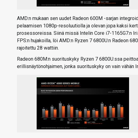
AMD:n mukaan sen uudet Radeon 600M -sarjan integroidut
pelaamisen 1080p-resoluutiolla ja olevan jopa kaksi kerta
prosessoreissa. Siinä missä Intelin Core i7-1165G7:n Ir
FPS:n hujakoilla, löi AMD:n Ryzen 7 6800U:n Radeon 68
rajoitettu 28 wattiin.
Radeon 680M:n suorituskyky Ryzen 7 6800U:ssa peittoa
erillisnäytönohjaimen, jonka suorituskyky on vain vähän In