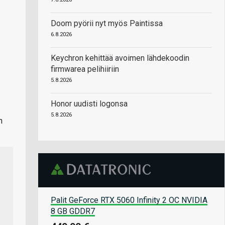
Doom pyörii nyt myös Paintissa
6.8.2026
Keychron kehittää avoimen lähdekoodin
firmwarea pelihiiriin
5.8.2026
Honor uudisti logonsa
5.8.2026
n
Palit GeForce RTX 5060 Infinity 2 OC NVIDIA
8 GB GDDR7