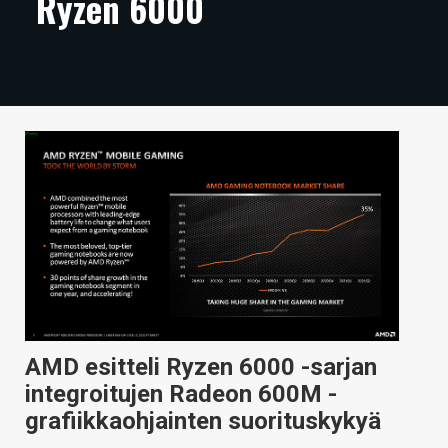
Ryzen 6000
ARTIKKELIT
VIDEOT
TECHBBS
TIETOA
HINTA.FI
KAUPPA
VAIHDA TEEMA
AMD esitteli Ryzen 6000 -sarjan
HAKU
integroitujen Radeon 600M -
grafiikkaohjainten suorituskykyä