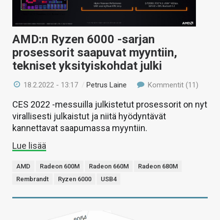
AMD:n Ryzen 6000 -sarjan
prosessorit saapuvat myyntiin,
tekniset yksityiskohdat julki
18.2.2022 - 13:17
/
Petrus Laine
Kommentit (11)
CES 2022 -messuilla julkistetut prosessorit on nyt
virallisesti julkaistut ja niitä hyödyntävät
kannettavat saapumassa myyntiin.
Lue lisää
AMD
Radeon 600M
Radeon 660M
Radeon 680M
Rembrandt
Ryzen 6000
USB4