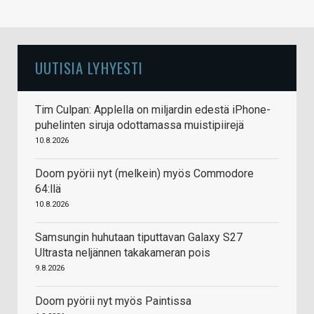
UUTISIA LYHYESTI
Tim Culpan: Applella on miljardin edestä iPhone-
puhelinten siruja odottamassa muistipiirejä
10.8.2026
Doom pyörii nyt (melkein) myös Commodore
64:llä
10.8.2026
Samsungin huhutaan tiputtavan Galaxy S27
Ultrasta neljännen takakameran pois
9.8.2026
Doom pyörii nyt myös Paintissa