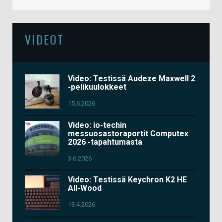
VIDEOT
Video: Testissä Audeze Maxwell 2
-pelikuulokkeet
15.6.2026
Video: io-techin
messuosastoraportit Computex
2026 -tapahtumasta
3.6.2026
Video: Testissä Keychron K2 HE
All-Wood
13.4.2026