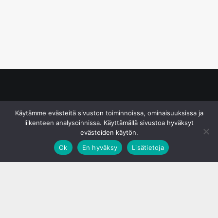
© S&J Media Oy
Käytämme evästeitä sivuston toiminnoissa, ominaisuuksissa ja
liikenteen analysoinnissa. Käyttämällä sivustoa hyväksyt
evästeiden käytön.
Ok
En hyväksy
Lisätietoja
;