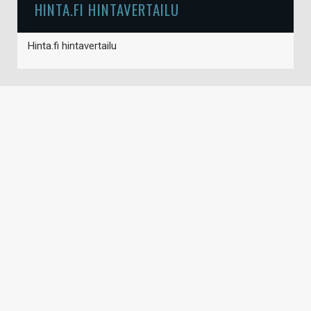
HINTA.FI HINTAVERTAILU
Hinta.fi hintavertailu