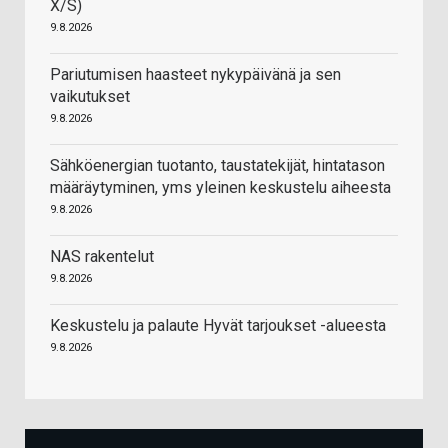
X/S)
9.8.2026
Pariutumisen haasteet nykypäivänä ja sen
vaikutukset
9.8.2026
Sähköenergian tuotanto, taustatekijät, hintatason
määräytyminen, yms yleinen keskustelu aiheesta
9.8.2026
NAS rakentelut
9.8.2026
Keskustelu ja palaute Hyvät tarjoukset -alueesta
9.8.2026