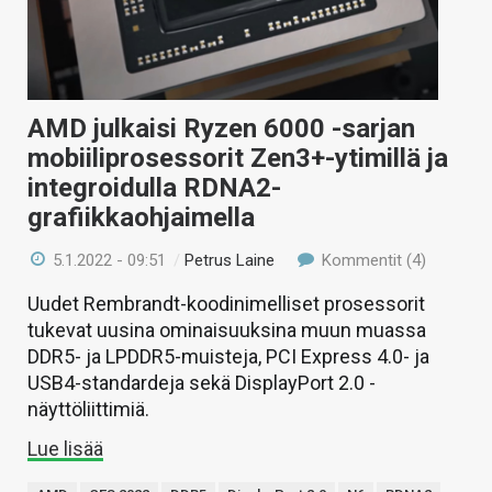
AMD julkaisi Ryzen 6000 -sarjan
mobiiliprosessorit Zen3+-ytimillä ja
integroidulla RDNA2-
grafiikkaohjaimella
5.1.2022 - 09:51
/
Petrus Laine
Kommentit (4)
Uudet Rembrandt-koodinimelliset prosessorit
tukevat uusina ominaisuuksina muun muassa
DDR5- ja LPDDR5-muisteja, PCI Express 4.0- ja
USB4-standardeja sekä DisplayPort 2.0 -
näyttöliittimiä.
Lue lisää