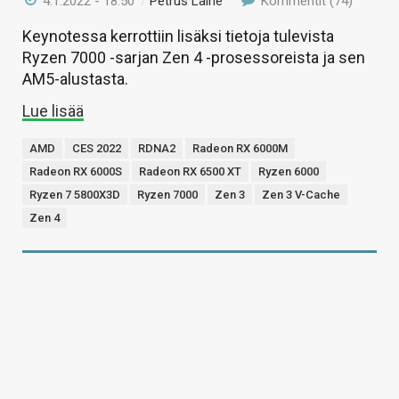
4.1.2022 - 18:50
/
Petrus Laine
Kommentit (74)
Keynotessa kerrottiin lisäksi tietoja tulevista
Ryzen 7000 -sarjan Zen 4 -prosessoreista ja sen
AM5-alustasta.
Lue lisää
AMD
CES 2022
RDNA2
Radeon RX 6000M
Radeon RX 6000S
Radeon RX 6500 XT
Ryzen 6000
Ryzen 7 5800X3D
Ryzen 7000
Zen 3
Zen 3 V-Cache
Zen 4