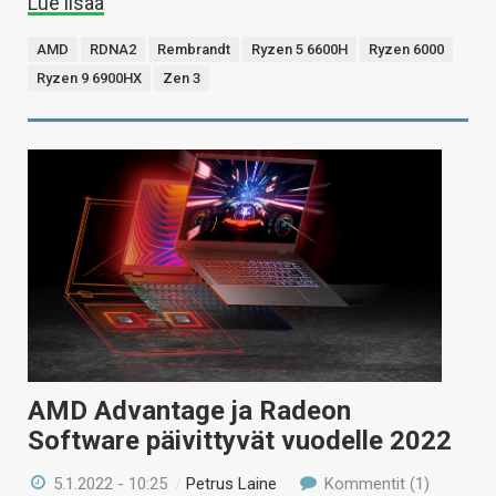
Lue lisää
AMD
RDNA2
Rembrandt
Ryzen 5 6600H
Ryzen 6000
Ryzen 9 6900HX
Zen 3
AMD Advantage ja Radeon
Software päivittyvät vuodelle 2022
5.1.2022 - 10:25
/
Petrus Laine
Kommentit (1)