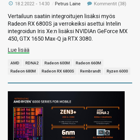
18.2.2022 - 14:30
/
Petrus Laine
Kommentit (38)
Vertailuun saatiin integroitujen lisäksi myös
Radeon RX 6800S ja verrokeiksi asettui Intelin
integroidun Iris Xe:n lisäksi NVIDIAn GeForce MX
450, GTX 1650 Max-Q ja RTX 3080.
Lue lisää
AMD
RDNA2
Radeon 600M
Radeon 660M
Radeon 680M
Radeon RX 6800S
Rembrandt
Ryzen 6000