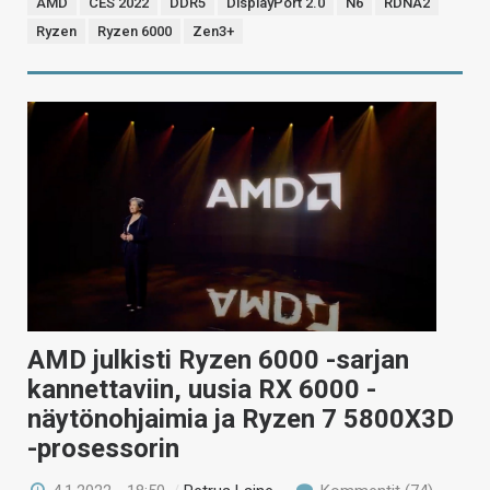
AMD
CES 2022
DDR5
DisplayPort 2.0
N6
RDNA2
Ryzen
Ryzen 6000
Zen3+
AMD julkisti Ryzen 6000 -sarjan
kannettaviin, uusia RX 6000 -
näytönohjaimia ja Ryzen 7 5800X3D
-prosessorin