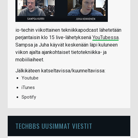
io-techin viikottainen tekniikkapodcast lähetetään
perjantaisin klo 15 live-lähetyksenä
YouTubessa
.
Sampsa ja Juha käyvät keskenään läpi kuluneen
viikon ajalta ajankohtaiset tietotekniikka- ja
mobiiliaiheet.
Jälkikäteen katseltavissa/kuunneltavissa:
Youtube
iTunes
Spotify
TECHBBS UUSIMMAT VIESTIT