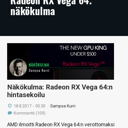
näkökulma
ARTIKKELIT
VIDEOT
TECHBBS
TIETOA
HINTA.FI
KAUPPA
VAIHDA TEEMA
Näkökulma: Radeon RX Vega 64:n
hintasekoilu
18.8.2017 - 00:30
/
Sampsa Kurri
HAKU
Kommentit (109)
AMD ilmoitti Radeon RX Vega 64:n verottomaksi