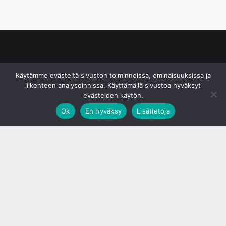
© S&J Media Oy
Käytämme evästeitä sivuston toiminnoissa, ominaisuuksissa ja
liikenteen analysoinnissa. Käyttämällä sivustoa hyväksyt
evästeiden käytön.
Ok
En hyväksy
Lisätietoja
;