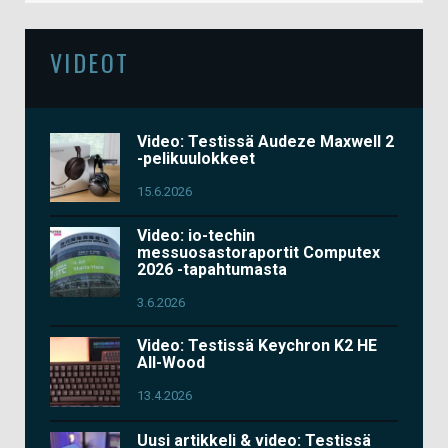
VIDEOT
Video: Testissä Audeze Maxwell 2
-pelikuulokkeet
15.6.2026
Video: io-techin
messuosastoraportit Computex
2026 -tapahtumasta
3.6.2026
Video: Testissä Keychron K2 HE
All-Wood
13.4.2026
Uusi artikkeli & video: Testissä