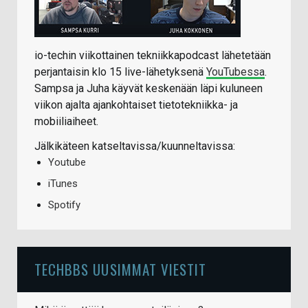
io-techin viikottainen tekniikkapodcast lähetetään
perjantaisin klo 15 live-lähetyksenä
YouTubessa
.
Sampsa ja Juha käyvät keskenään läpi kuluneen
viikon ajalta ajankohtaiset tietotekniikka- ja
mobiiliaiheet.
Jälkikäteen katseltavissa/kuunneltavissa:
Youtube
iTunes
Spotify
TECHBBS UUSIMMAT VIESTIT