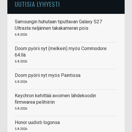
UUTISIA LYHYESTI
Samsungin huhutaan tiputtavan Galaxy S27
Ultrasta neljännen takakameran pois
6.8.2026
Doom pyörii nyt (melkein) myös Commodore
64:llä
6.8.2026
Doom pyörii nyt myös Paintissa
6.8.2026
Keychron kehittää avoimen lähdekoodin
firmwarea pelihiiriin
5.8.2026
Honor uudisti logonsa
5.8.2026