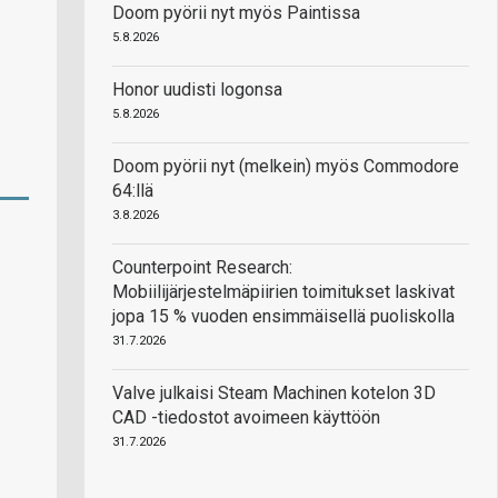
Doom pyörii nyt myös Paintissa
5.8.2026
Honor uudisti logonsa
5.8.2026
Doom pyörii nyt (melkein) myös Commodore
64:llä
3.8.2026
Counterpoint Research:
Mobiilijärjestelmäpiirien toimitukset laskivat
jopa 15 % vuoden ensimmäisellä puoliskolla
31.7.2026
Valve julkaisi Steam Machinen kotelon 3D
CAD -tiedostot avoimeen käyttöön
31.7.2026