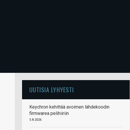
UUTISIA LYHYESTI
Keychron kehittää avoimen lähdekoodin
firmwarea pelihiiriin
5.8.2026