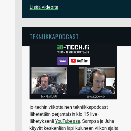
Lisää videoita
TEKNIIKKAPODCAST
io-techin viikottainen tekniikkapodcast
lähetetään perjantaisin klo 15 live-
lähetyksenä
YouTubessa
. Sampsa ja Juha
käyvät keskenään läpi kuluneen viikon ajalta