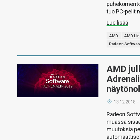
puhekomentoj
tuo PC-pelit m
Lue lisää
AMD
AMD Lin
Radeon Software
AMD jul
Adrenali
näytönoh
13.12.2018 -
Radeon Softwa
muassa sisää
muutoksia pel
automaattiset 