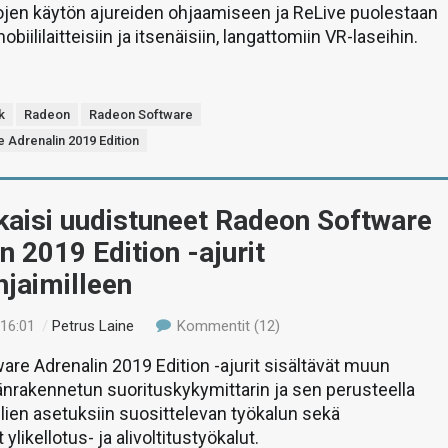
en käytön ajureiden ohjaamiseen ja ReLive puolestaan
obiililaitteisiin ja itsenäisiin, langattomiin VR-laseihin.
k
Radeon
Radeon Software
 Adrenalin 2019 Edition
kaisi uudistuneet Radeon Software
n 2019 Edition -ajurit
jaimilleen
 16:01
/
Petrus Laine
Kommentit (12)
re Adrenalin 2019 Edition -ajurit sisältävät muun
nrakennetun suorituskykymittarin ja sen perusteella
ien asetuksiin suosittelevan työkalun sekä
ylikellotus- ja alivoltitustyökalut.