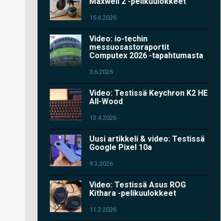
Maxwell 2 -pelikuulokkeet
15.6.2026
Video: io-techin
messuosastoraportit
Computex 2026 -tapahtumasta
3.6.2026
Video: Testissä Keychron K2 HE
All-Wood
13.4.2026
Uusi artikkeli & video: Testissä
Google Pixel 10a
9.3.2026
Video: Testissä Asus ROG
Kithara -pelikuulokkeet
11.2.2026