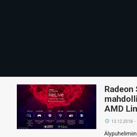
Radeon 
mahdoll
AMD Lin
13.12.2018 -
Älypuhelimiin