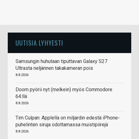
UUTISIA LYHYESTI
Samsungin huhutaan tiputtavan Galaxy S27
Ultrasta neljännen takakameran pois
8.8.2026
Doom pyörii nyt (melkein) myös Commodore
64:llä
8.8.2026
Tim Culpan: Applella on miljardin edestä iPhone-
puhelinten siruja odottamassa muistipiirejä
8.8.2026