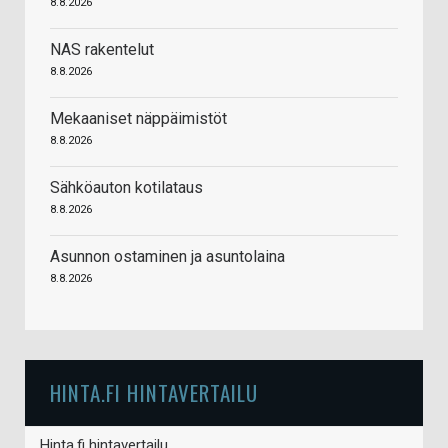
8.8.2026
NAS rakentelut
8.8.2026
Mekaaniset näppäimistöt
8.8.2026
Sähköauton kotilataus
8.8.2026
Asunnon ostaminen ja asuntolaina
8.8.2026
HINTA.FI HINTAVERTAILU
Hinta.fi hintavertailu