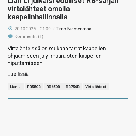
Lian Li julkaisi edulliset RB-sarjan
virtalähteet omalla
kaapelinhallinnalla
20.10.2025 - 21:09
/
Timo Niemenmaa
Kommentit (1)
Virtalähteissä on mukana tarrat kaapelien
ohjaamiseen ja ylimääräisten kaapelien
niputtamiseen.
Lue lisää
Lian Li
RB550B
RB650B
RB750B
Virtalähteet