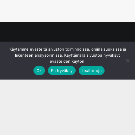
© S&J Media Oy
Käytämme evästeitä sivuston toiminnoissa, ominaisuuksissa ja
liikenteen analysoinnissa. Käyttämällä sivustoa hyväksyt
evästeiden käytön.
Ok
En hyväksy
Lisätietoja
;