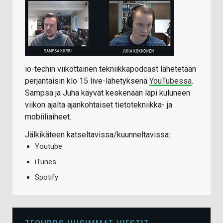
io-techin viikottainen tekniikkapodcast lähetetään
perjantaisin klo 15 live-lähetyksenä
YouTubessa
.
Sampsa ja Juha käyvät keskenään läpi kuluneen
viikon ajalta ajankohtaiset tietotekniikka- ja
mobiiliaiheet.
Jälkikäteen katseltavissa/kuunneltavissa:
Youtube
iTunes
Spotify