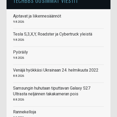
TECHBBS UUSIMMAT VIESTIT
Ajotavat ja liikennesäännöt
9.8.2026
Tesla S,3,X,Y, Roadster ja Cybertruck yleistä
9.8.2026
Pyöräily
9.8.2026
Venäjä hyökkäsi Ukrainaan 24. helmikuuta 2022
8.8.2026
Samsungin huhutaan tiputtavan Galaxy S27
Ultrasta neljännen takakameran pois
8.8.2026
Rannekelloja