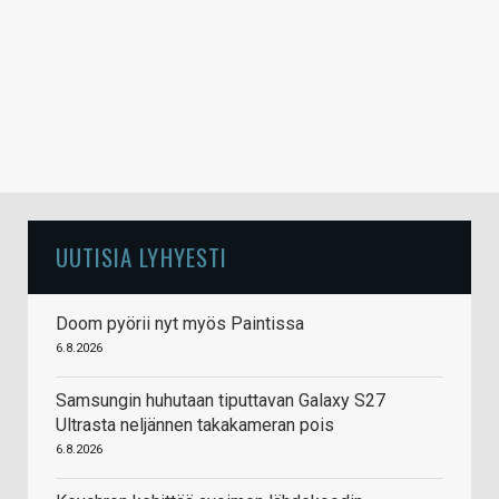
UUTISIA LYHYESTI
Doom pyörii nyt myös Paintissa
6.8.2026
Samsungin huhutaan tiputtavan Galaxy S27
Ultrasta neljännen takakameran pois
6.8.2026