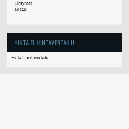
Liittymät
6.8.2026
HINTA.FI HINTAVERTAILU
Hinta.fi hintavertailu