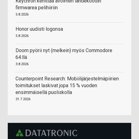
Keychron kehittää avoimen lähdekoodin
firmwarea pelihiiriin
5.8.2026
Honor uudisti logonsa
5.8.2026
Doom pyörii nyt (melkein) myös Commodore
64:llä
3.8.2026
Counterpoint Research: Mobiilijärjestelmäpiirien
toimitukset laskivat jopa 15 % vuoden
ensimmäisellä puoliskolla
31.7.2026