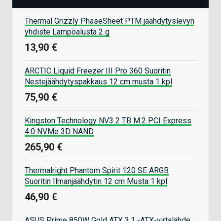
Thermal Grizzly PhaseSheet PTM jäähdytyslevyn
yhdiste Lämpöalusta 2 g
13,90 €
ARCTIC Liquid Freezer III Pro 360 Suoritin
Nestejäähdytyspakkaus 12 cm musta 1 kpl
75,90 €
Kingston Technology NV3 2 TB M.2 PCI Express
4.0 NVMe 3D NAND
265,90 €
Thermalright Phantom Spirit 120 SE ARGB
Suoritin Ilmanjäähdytin 12 cm Musta 1 kpl
46,90 €
ASUS Prime 850W Gold ATX 3.1 -ATX-virtalähde,