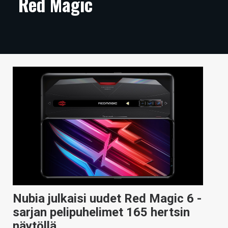
Red Magic
ARTIKKELIT
VIDEOT
TECHBBS
TIETOA
HINTA.FI
KAUPPA
VAIHDA TEEMA
HAKU
Nubia julkaisi uudet Red Magic 6 -
sarjan pelipuhelimet 165 hertsin
näytöllä