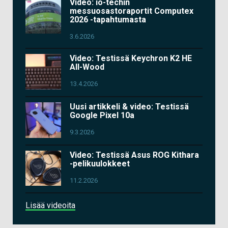
Video: io-techin
messuosastoraportit Computex
2026 -tapahtumasta
3.6.2026
Video: Testissä Keychron K2 HE
All-Wood
13.4.2026
Uusi artikkeli & video: Testissä
Google Pixel 10a
9.3.2026
Video: Testissä Asus ROG Kithara
-pelikuulokkeet
11.2.2026
Lisää videoita