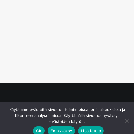
© S&J Media Oy
Käytämme evästeitä sivuston toiminnoissa, ominaisuuksissa ja
liikenteen analysoinnissa. Käyttämällä sivustoa hyväksyt
evästeiden käytön.
Ok
En hyväksy
Lisätietoja