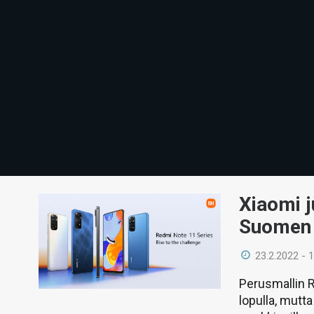
Xiaomi j
Suomen 
23.2.2022 - 
Perusmallin 
lopulla, mut