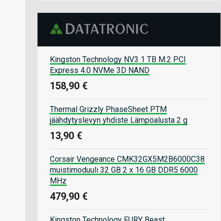
Kingston Technology NV3 1 TB M.2 PCI
Express 4.0 NVMe 3D NAND
158,90 €
Thermal Grizzly PhaseSheet PTM
jäähdytyslevyn yhdiste Lämpöalusta 2 g
13,90 €
Corsair Vengeance CMK32GX5M2B6000C38
muistimoduuli 32 GB 2 x 16 GB DDR5 6000
MHz
479,90 €
Kingston Technology FURY Beast