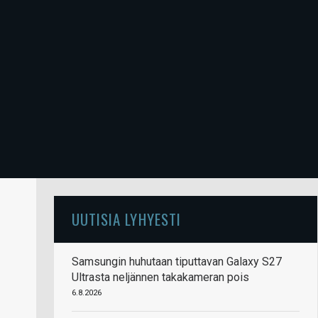
UUTISIA LYHYESTI
Samsungin huhutaan tiputtavan Galaxy S27
Ultrasta neljännen takakameran pois
6.8.2026