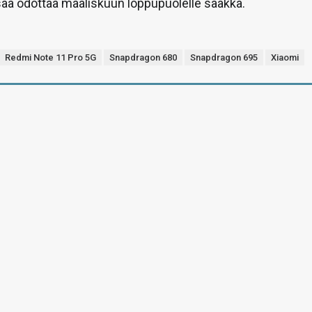
saa odottaa maaliskuun loppupuolelle saakka.
Redmi Note 11 Pro 5G
Snapdragon 680
Snapdragon 695
Xiaomi