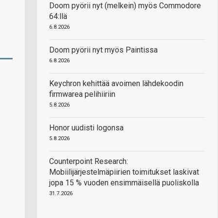
Doom pyörii nyt (melkein) myös Commodore
64:llä
6.8.2026
Doom pyörii nyt myös Paintissa
6.8.2026
Keychron kehittää avoimen lähdekoodin
firmwarea pelihiiriin
5.8.2026
Honor uudisti logonsa
5.8.2026
Counterpoint Research:
Mobiilijärjestelmäpiirien toimitukset laskivat
jopa 15 % vuoden ensimmäisellä puoliskolla
31.7.2026