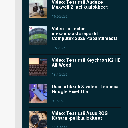
Video: Testissä Audeze
Maxwell 2 -pelikuulokkeet
15.6.2026
Video: io-techin
messuosastoraportit
Computex 2026 -tapahtumasta
3.6.2026
Video: Testissä Keychron K2 HE
All-Wood
13.4.2026
Uusi artikkeli & video: Testissä
Google Pixel 10a
9.3.2026
Video: Testissä Asus ROG
Kithara -pelikuulokkeet
11.2.2026