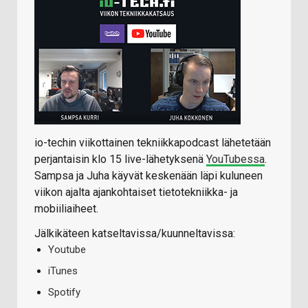
io-techin viikottainen tekniikkapodcast lähetetään
perjantaisin klo 15 live-lähetyksenä
YouTubessa
.
Sampsa ja Juha käyvät keskenään läpi kuluneen
viikon ajalta ajankohtaiset tietotekniikka- ja
mobiiliaiheet.
Jälkikäteen katseltavissa/kuunneltavissa:
Youtube
iTunes
Spotify