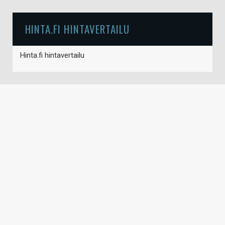
HINTA.FI HINTAVERTAILU
Hinta.fi hintavertailu