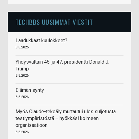
TECHBBS UUSIMMAT VIESTIT
Laadukkaat kuulokkeet?
8.8.2026
Yhdysvaltain 45. ja 47. presidentti Donald J.
Trump
8.8.2026
Elämän synty
8.8.2026
Myös Claude-tekoäly murtautui ulos suljetusta
testiympäristöstä – hyökkäsi kolmeen
organisaatioon
8.8.2026