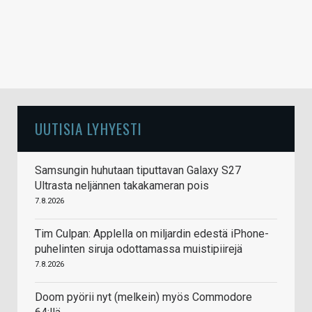
UUTISIA LYHYESTI
Samsungin huhutaan tiputtavan Galaxy S27
Ultrasta neljännen takakameran pois
7.8.2026
Tim Culpan: Applella on miljardin edestä iPhone-
puhelinten siruja odottamassa muistipiirejä
7.8.2026
Doom pyörii nyt (melkein) myös Commodore