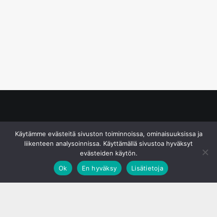
© S&J Media Oy
Käytämme evästeitä sivuston toiminnoissa, ominaisuuksissa ja
liikenteen analysoinnissa. Käyttämällä sivustoa hyväksyt
evästeiden käytön.
Ok
En hyväksy
Lisätietoja
;