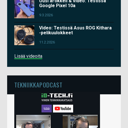
Uusi artikkeli & video: Testissä
Google Pixel 10a
9.3.2026
Video: Testissä Asus ROG Kithara
-pelikuulokkeet
11.2.2026
Lisää videoita
TEKNIIKKAPODCAST