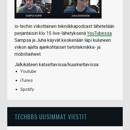
io-techin viikottainen tekniikkapodcast lähetetään
perjantaisin klo 15 live-lähetyksenä
YouTubessa
.
Sampsa ja Juha käyvät keskenään läpi kuluneen
viikon ajalta ajankohtaiset tietotekniikka- ja
mobiiliaiheet.
Jälkikäteen katseltavissa/kuunneltavissa:
Youtube
iTunes
Spotify
TECHBBS UUSIMMAT VIESTIT