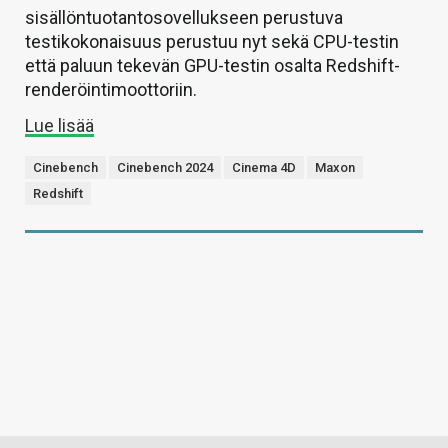
sisällöntuotantosovellukseen perustuva
testikokonaisuus perustuu nyt sekä CPU-testin
että paluun tekevän GPU-testin osalta Redshift-
renderöintimoottoriin.
Lue lisää
Cinebench
Cinebench 2024
Cinema 4D
Maxon
Redshift