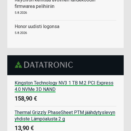
firmwarea pelihiiriin
5.8.2026
Honor uudisti logonsa
5.8.2026
Kingston Technology NV3 1 TB M.2 PCI Express
4.0 NVMe 3D NAND
158,90 €
Thermal Grizzly PhaseSheet PTM jäähdytyslevyn
yhdiste Lämpöalusta 2 g
13,90 €