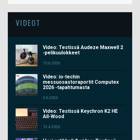
VIDEOT
Video: Testissä Audeze Maxwell 2
-pelikuulokkeet
15.6.2026
Video: io-techin
messuosastoraportit Computex
2026 -tapahtumasta
3.6.2026
Video: Testissä Keychron K2 HE
All-Wood
13.4.2026