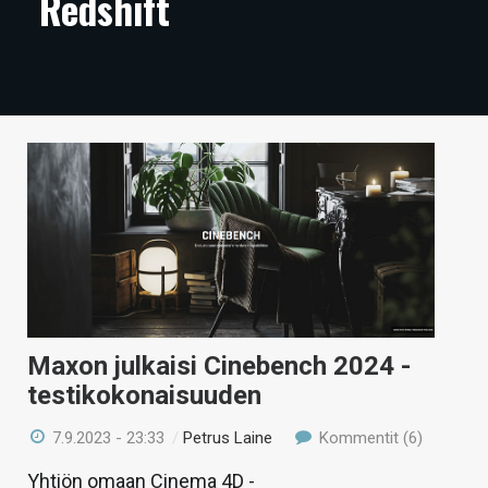
Redshift
ARTIKKELIT
VIDEOT
TECHBBS
TIETOA
HINTA.FI
KAUPPA
VAIHDA TEEMA
Maxon julkaisi Cinebench 2024 -
testikokonaisuuden
HAKU
7.9.2023 - 23:33
/
Petrus Laine
Kommentit (6)
Yhtiön omaan Cinema 4D -