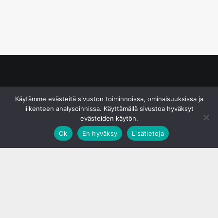
© S&J Media Oy
Käytämme evästeitä sivuston toiminnoissa, ominaisuuksissa ja
liikenteen analysoinnissa. Käyttämällä sivustoa hyväksyt
evästeiden käytön.
Ok
En hyväksy
Lisätietoja
;