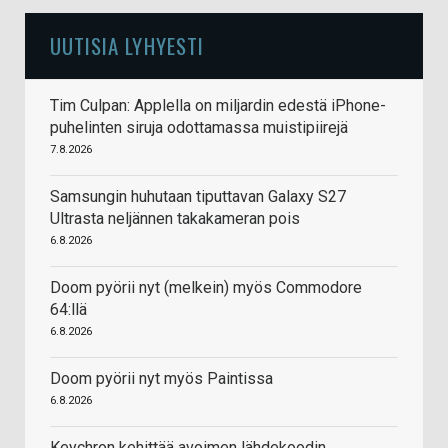
UUTISIA LYHYESTI
Tim Culpan: Applella on miljardin edestä iPhone-
puhelinten siruja odottamassa muistipiirejä
7.8.2026
Samsungin huhutaan tiputtavan Galaxy S27
Ultrasta neljännen takakameran pois
6.8.2026
Doom pyörii nyt (melkein) myös Commodore
64:llä
6.8.2026
Doom pyörii nyt myös Paintissa
6.8.2026
Keychron kehittää avoimen lähdekoodin