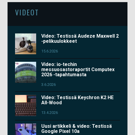
VIDEOT
Video: Testissä Audeze Maxwell 2
-pelikuulokkeet
15.6.2026
Video: io-techin
messuosastoraportit Computex
2026 -tapahtumasta
3.6.2026
Video: Testissä Keychron K2 HE
All-Wood
13.4.2026
Uusi artikkeli & video: Testissä
Google Pixel 10a