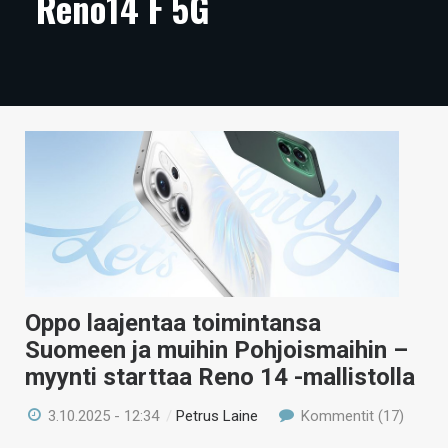
Reno14 F 5G
ARTIKKELIT
VIDEOT
TECHBBS
TIETOA
HINTA.FI
KAUPPA
VAIHDA TEEMA
Oppo laajentaa toimintansa
Suomeen ja muihin Pohjoismaihin –
myynti starttaa Reno 14 -mallistolla
HAKU
3.10.2025 - 12:34
/
Petrus Laine
Kommentit (17)