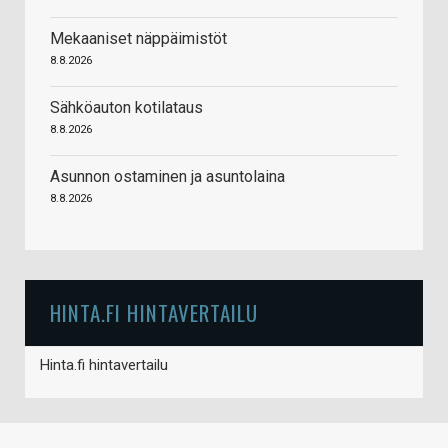
Mekaaniset näppäimistöt
8.8.2026
Sähköauton kotilataus
8.8.2026
Asunnon ostaminen ja asuntolaina
8.8.2026
HINTA.FI HINTAVERTAILU
Hinta.fi hintavertailu