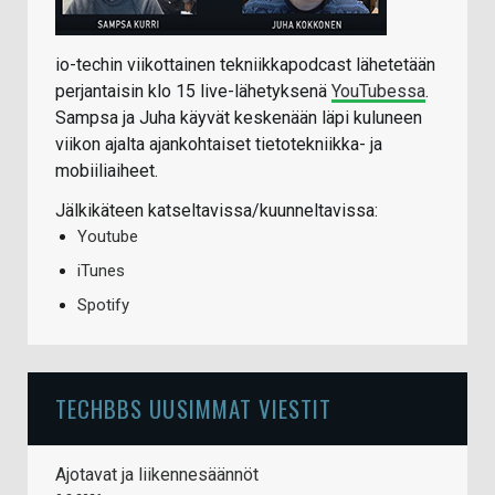
io-techin viikottainen tekniikkapodcast lähetetään
perjantaisin klo 15 live-lähetyksenä
YouTubessa
.
Sampsa ja Juha käyvät keskenään läpi kuluneen
viikon ajalta ajankohtaiset tietotekniikka- ja
mobiiliaiheet.
Jälkikäteen katseltavissa/kuunneltavissa:
Youtube
iTunes
Spotify
TECHBBS UUSIMMAT VIESTIT
Ajotavat ja liikennesäännöt