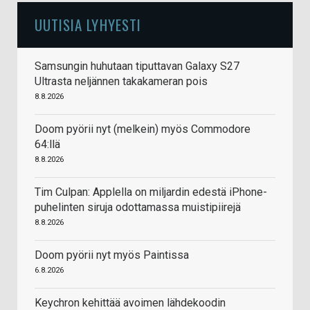
UUTISIA LYHYESTI
Samsungin huhutaan tiputtavan Galaxy S27
Ultrasta neljännen takakameran pois
8.8.2026
Doom pyörii nyt (melkein) myös Commodore
64:llä
8.8.2026
Tim Culpan: Applella on miljardin edestä iPhone-
puhelinten siruja odottamassa muistipiirejä
8.8.2026
Doom pyörii nyt myös Paintissa
6.8.2026
Keychron kehittää avoimen lähdekoodin