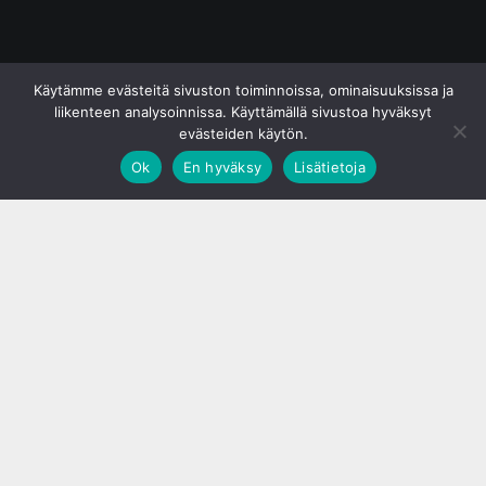
© S&J Media Oy
Käytämme evästeitä sivuston toiminnoissa, ominaisuuksissa ja
liikenteen analysoinnissa. Käyttämällä sivustoa hyväksyt
evästeiden käytön.
Ok
En hyväksy
Lisätietoja
;