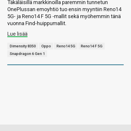
Täkäläisillä markkinoilla paremmin tunnetun
OnePlussan emoyhtiö tuo ensin myyntiin Reno14
5G- ja Reno14 F 5G -mallit sekä myöhemmin tänä
vuonna Find-huippumallit.
Lue lisää
Dimensity 8350
Oppo
Reno14 5G
Reno14 F 5G
Snapdragon 6 Gen 1