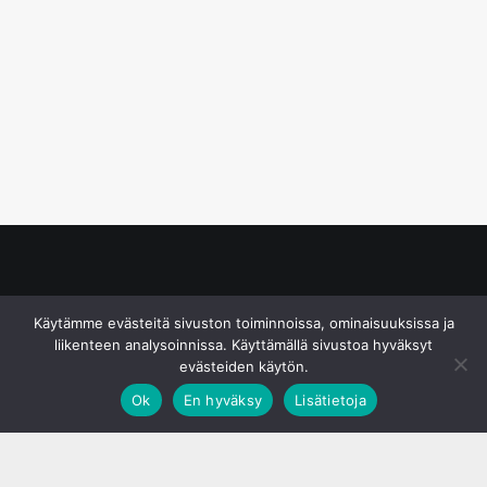
© S&J Media Oy
Käytämme evästeitä sivuston toiminnoissa, ominaisuuksissa ja
liikenteen analysoinnissa. Käyttämällä sivustoa hyväksyt
evästeiden käytön.
Ok
En hyväksy
Lisätietoja
;