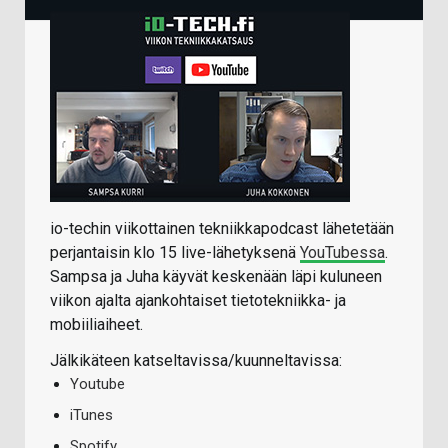
io-techin viikottainen tekniikkapodcast lähetetään
perjantaisin klo 15 live-lähetyksenä
YouTubessa
.
Sampsa ja Juha käyvät keskenään läpi kuluneen
viikon ajalta ajankohtaiset tietotekniikka- ja
mobiiliaiheet.
Jälkikäteen katseltavissa/kuunneltavissa:
Youtube
iTunes
Spotify