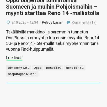
Oppo laajentaa toimintansa
Suomeen ja muihin Pohjoismaihin –
myynti starttaa Reno 14 -mallistolla
3.10.2025 - 12:34
/
Petrus Laine
Kommentit (17)
Täkäläisillä markkinoilla paremmin tunnetun
OnePlussan emoyhtiö tuo ensin myyntiin Reno14
5G- ja Reno14 F 5G -mallit sekä myöhemmin tänä
vuonna Find-huippumallit.
Lue lisää
Dimensity 8350
Oppo
Reno14 5G
Reno14 F 5G
Snapdragon 6 Gen 1