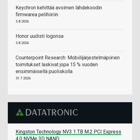
Keychron kehittää avoimen lähdekoodin
firmwarea pelihiiriin
5.8.2026
Honor uudisti logonsa
5.8.2026
Counterpoint Research: Mobiilijärjestelmäpiirien
toimitukset laskivat jopa 15 % vuoden
ensimmäisellä puoliskolla
31.7.2026
Kingston Technology NV3 1 TB M.2 PCI Express
4.0 NVMe 3D NAND