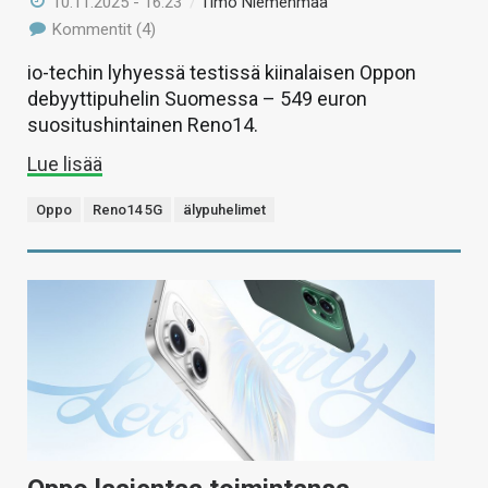
10.11.2025 - 16:23
/
Timo Niemenmaa
Kommentit (4)
io-techin lyhyessä testissä kiinalaisen Oppon
debyyttipuhelin Suomessa – 549 euron
suositushintainen Reno14.
Lue lisää
Oppo
Reno14 5G
älypuhelimet