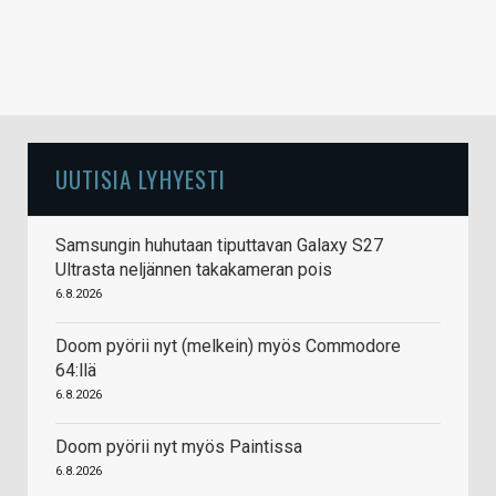
UUTISIA LYHYESTI
Samsungin huhutaan tiputtavan Galaxy S27
Ultrasta neljännen takakameran pois
6.8.2026
Doom pyörii nyt (melkein) myös Commodore
64:llä
6.8.2026
Doom pyörii nyt myös Paintissa
6.8.2026