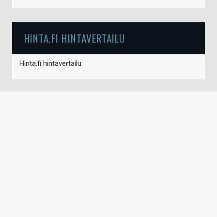
HINTA.FI HINTAVERTAILU
Hinta.fi hintavertailu