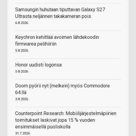
Samsungin huhutaan tiputtavan Galaxy S27
Ultrasta neljännen takakameran pois
6.8.2026
Keychron kehittää avoimen lähdekoodin
firmwarea pelihiiriin
5.8.2026
Honor uudisti logonsa
5.8.2026
Doom pyörii nyt (melkein) myös Commodore
64:llä
3.8.2026
Counterpoint Research: Mobiilijärjestelmäpiirien
toimitukset laskivat jopa 15 % vuoden
ensimmäisellä puoliskolla
31.7.2026