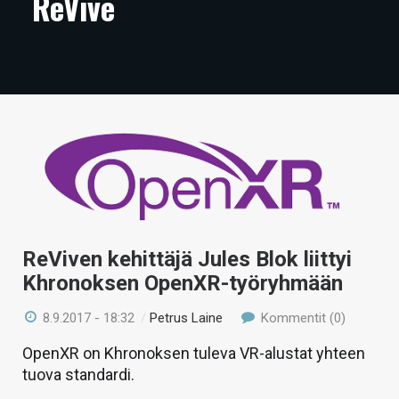
ReVive
ARTIKKELIT
VIDEOT
TECHBBS
TIETOA
HINTA.FI
KAUPPA
VAIHDA TEEMA
ReViven kehittäjä Jules Blok liittyi
Khronoksen OpenXR-työryhmään
8.9.2017 - 18:32
/
Petrus Laine
Kommentit (0)
HAKU
OpenXR on Khronoksen tuleva VR-alustat yhteen
tuova standardi.