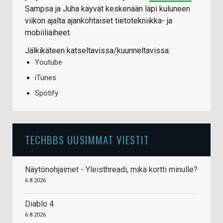
Sampsa ja Juha käyvät keskenään läpi kuluneen
viikon ajalta ajankohtaiset tietotekniikka- ja
mobiiliaiheet.
Jälkikäteen katseltavissa/kuunneltavissa:
Youtube
iTunes
Spotify
TECHBBS UUSIMMAT VIESTIT
Näytönohjaimet - Yleisthreadi, mikä kortti minulle?
6.8.2026
Diablo 4
6.8.2026