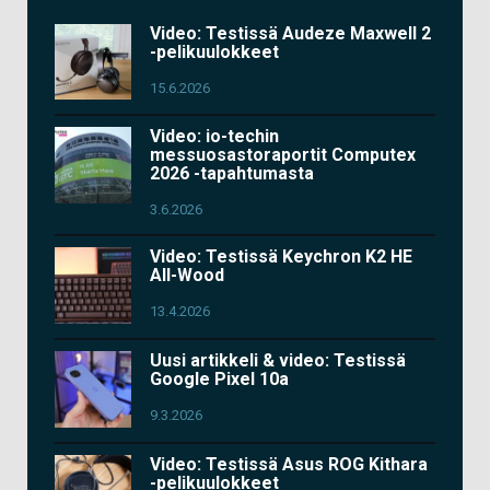
Video: Testissä Audeze Maxwell 2
-pelikuulokkeet
15.6.2026
Video: io-techin
messuosastoraportit Computex
2026 -tapahtumasta
3.6.2026
Video: Testissä Keychron K2 HE
All-Wood
13.4.2026
Uusi artikkeli & video: Testissä
Google Pixel 10a
9.3.2026
Video: Testissä Asus ROG Kithara
-pelikuulokkeet