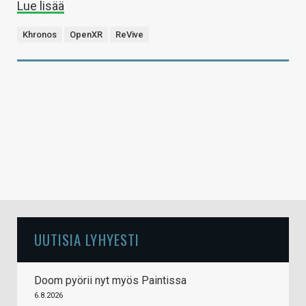
Lue lisää
Khronos
OpenXR
ReVive
UUTISIA LYHYESTI
Doom pyörii nyt myös Paintissa
6.8.2026