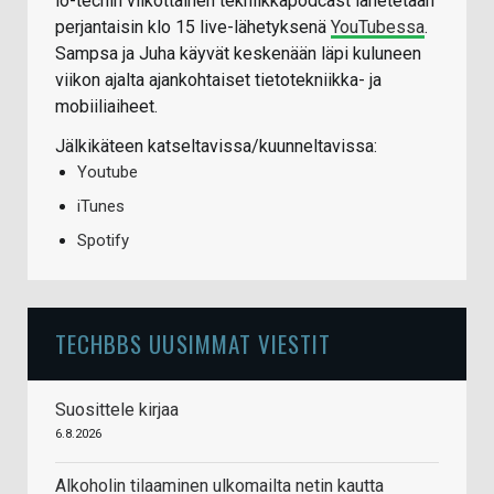
io-techin viikottainen tekniikkapodcast lähetetään
perjantaisin klo 15 live-lähetyksenä
YouTubessa
.
Sampsa ja Juha käyvät keskenään läpi kuluneen
viikon ajalta ajankohtaiset tietotekniikka- ja
mobiiliaiheet.
Jälkikäteen katseltavissa/kuunneltavissa:
Youtube
iTunes
Spotify
TECHBBS UUSIMMAT VIESTIT
Suosittele kirjaa
6.8.2026
Alkoholin tilaaminen ulkomailta netin kautta