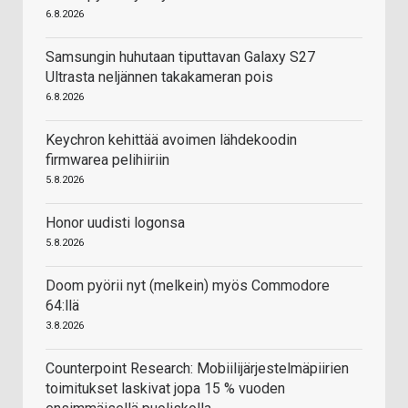
6.8.2026
Samsungin huhutaan tiputtavan Galaxy S27
Ultrasta neljännen takakameran pois
6.8.2026
Keychron kehittää avoimen lähdekoodin
firmwarea pelihiiriin
5.8.2026
Honor uudisti logonsa
5.8.2026
Doom pyörii nyt (melkein) myös Commodore
64:llä
3.8.2026
Counterpoint Research: Mobiilijärjestelmäpiirien
toimitukset laskivat jopa 15 % vuoden