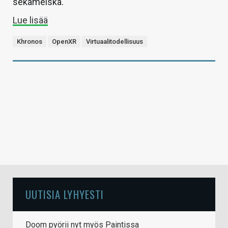
sekamelska.
Lue lisää
Khronos
OpenXR
Virtuaalitodellisuus
UUTISIA LYHYESTI
Doom pyörii nyt myös Paintissa