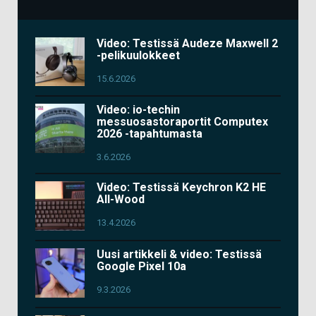
Video: Testissä Audeze Maxwell 2
-pelikuulokkeet
15.6.2026
Video: io-techin
messuosastoraportit Computex
2026 -tapahtumasta
3.6.2026
Video: Testissä Keychron K2 HE
All-Wood
13.4.2026
Uusi artikkeli & video: Testissä
Google Pixel 10a
9.3.2026