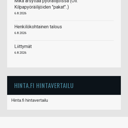
Mikä ärsyttää pyöräilijöissä (Oli:
Kilpapyöräilijöiden "pakat"..)
6.8.2026
Henkilökohtainen talous
6.8.2026
Liittymät
6.8.2026
HINTA.FI HINTAVERTAILU
Hinta.fi hintavertailu