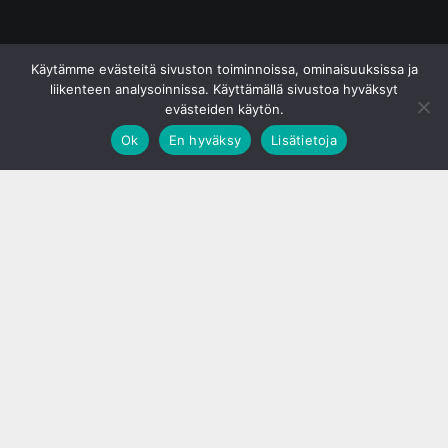
© S&J Media Oy
Käytämme evästeitä sivuston toiminnoissa, ominaisuuksissa ja
liikenteen analysoinnissa. Käyttämällä sivustoa hyväksyt
evästeiden käytön.
Ok
En hyväksy
Lisätietoja
;