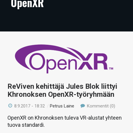
OpenXR
ARTIKKELIT
VIDEOT
TECHBBS
TIETOA
HINTA.FI
KAUPPA
VAIHDA TEEMA
ReViven kehittäjä Jules Blok liittyi
Khronoksen OpenXR-työryhmään
8.9.2017 - 18:32
/
Petrus Laine
Kommentit (0)
HAKU
OpenXR on Khronoksen tuleva VR-alustat yhteen
tuova standardi.