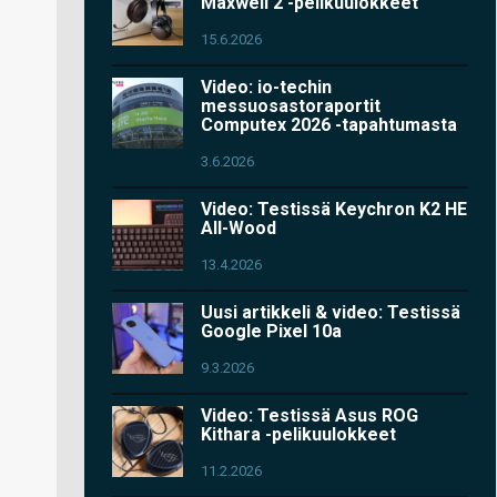
Maxwell 2 -pelikuulokkeet
15.6.2026
Video: io-techin
messuosastoraportit
Computex 2026 -tapahtumasta
3.6.2026
Video: Testissä Keychron K2 HE
All-Wood
13.4.2026
Uusi artikkeli & video: Testissä
Google Pixel 10a
9.3.2026
Video: Testissä Asus ROG
Kithara -pelikuulokkeet
11.2.2026