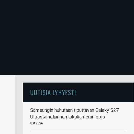
UUTISIA LYHYESTI
Samsungin huhutaan tiputtavan Galaxy S27
Ultrasta neljännen takakameran pois
8.8.2026