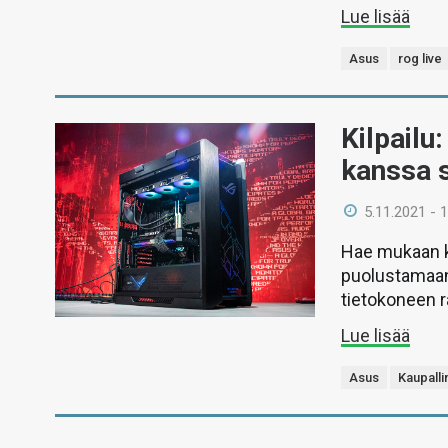
Lue lisää
Asus
rog live
Kilpail
kanssa 
5.11.2021 - 
Hae mukaan 
puolustamaan
tietokoneen 
Lue lisää
Asus
Kaupalli