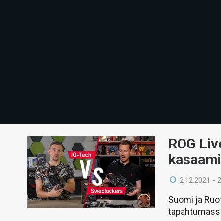
ROG Live
kasaamin
2.12.2021 - 
Suomi ja Ruo
tapahtumassa