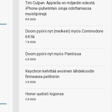
Tim Culpan: Applella on miljardin edestä
iPhone-puhelinten siruja odottamassa
muistipiirejä
8.8.2026
Doom pyörii nyt (melkein) myös Commodore
64:llä
7.8.2026
Doom pyörii nyt myös Paintissa
6.8.2026
Keychron kehittää avoimen lähdekoodin
firmwarea pelihiiriin
5.8.2026
Honor uudisti logonsa
5.8.2026