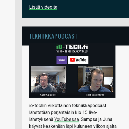
Lisää videoita
TEKNIIKKAPODCAST
io-techin viikottainen tekniikkapodcast
lähetetään perjantaisin klo 15 live-
lähetyksenä
YouTubessa
. Sampsa ja Juha
käyvät keskenään läpi kuluneen viikon ajalta