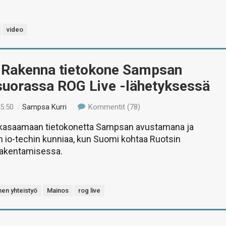
video
u: Rakenna tietokone Sampsan
suorassa ROG Live -lähetyksessä
15:50
/
Sampsa Kurri
Kommentit (78)
kasaamaan tietokonetta Sampsan avustamana ja
 io-techin kunniaa, kun Suomi kohtaa Ruotsin
rakentamisessa.
nen yhteistyö
Mainos
rog live