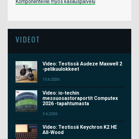
Komponenteille myös kasauspalvelu
VIDEOT
Video: Testissä Audeze Maxwell 2
-pelikuulokkeet
15.6.2026
Video: io-techin
messuosastoraportit Computex
2026 -tapahtumasta
3.6.2026
Video: Testissä Keychron K2 HE
All-Wood