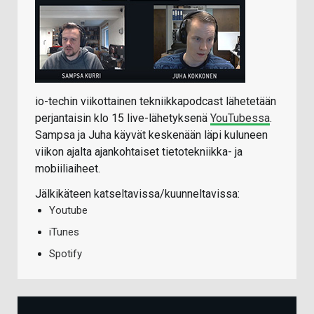
io-techin viikottainen tekniikkapodcast lähetetään
perjantaisin klo 15 live-lähetyksenä
YouTubessa
.
Sampsa ja Juha käyvät keskenään läpi kuluneen
viikon ajalta ajankohtaiset tietotekniikka- ja
mobiiliaiheet.
Jälkikäteen katseltavissa/kuunneltavissa:
Youtube
iTunes
Spotify