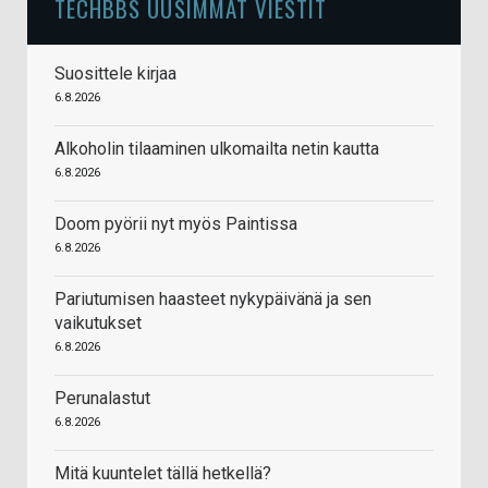
TECHBBS UUSIMMAT VIESTIT
Suosittele kirjaa
6.8.2026
Alkoholin tilaaminen ulkomailta netin kautta
6.8.2026
Doom pyörii nyt myös Paintissa
6.8.2026
Pariutumisen haasteet nykypäivänä ja sen
vaikutukset
6.8.2026
Perunalastut
6.8.2026
Mitä kuuntelet tällä hetkellä?