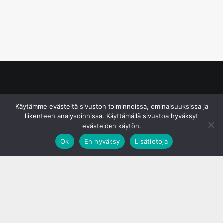
© S&J Media Oy
Käytämme evästeitä sivuston toiminnoissa, ominaisuuksissa ja
liikenteen analysoinnissa. Käyttämällä sivustoa hyväksyt
evästeiden käytön.
Ok
En hyväksy
Lisätietoja
;