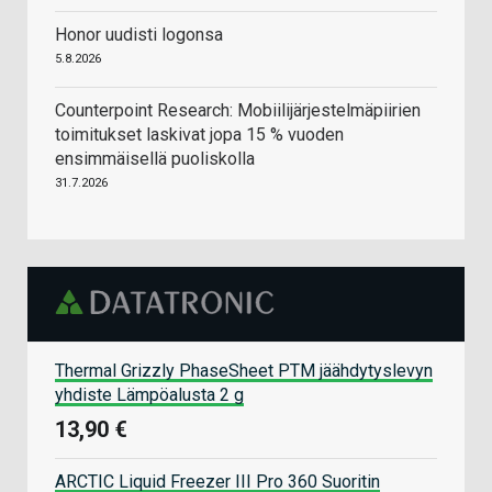
Honor uudisti logonsa
5.8.2026
Counterpoint Research: Mobiilijärjestelmäpiirien
toimitukset laskivat jopa 15 % vuoden
ensimmäisellä puoliskolla
31.7.2026
Thermal Grizzly PhaseSheet PTM jäähdytyslevyn
yhdiste Lämpöalusta 2 g
13,90 €
ARCTIC Liquid Freezer III Pro 360 Suoritin