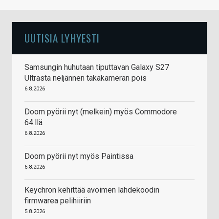
UUTISIA LYHYESTI
Samsungin huhutaan tiputtavan Galaxy S27
Ultrasta neljännen takakameran pois
6.8.2026
Doom pyörii nyt (melkein) myös Commodore
64:llä
6.8.2026
Doom pyörii nyt myös Paintissa
6.8.2026
Keychron kehittää avoimen lähdekoodin
firmwarea pelihiiriin
5.8.2026