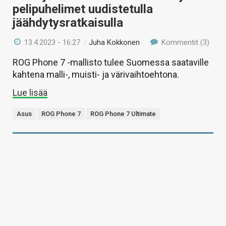
pelipuhelimet uudistetulla
jäähdytysratkaisulla
13.4.2023 - 16:27
/
Juha Kokkonen
Kommentit (3)
ROG Phone 7 -mallisto tulee Suomessa saataville
kahtena malli-, muisti- ja värivaihtoehtona.
Lue lisää
Asus
ROG Phone 7
ROG Phone 7 Ultimate