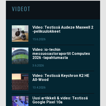
VIDEOT
Video: Testissä Audeze Maxwell 2
-pelikuulokkeet
15.6.2026
Video: io-techin
messuosastoraportit Computex
2026 -tapahtumasta
3.6.2026
Video: Testissä Keychron K2 HE
All-Wood
13.4.2026
Uusi artikkeli & video: Testissä
Google Pixel 10a