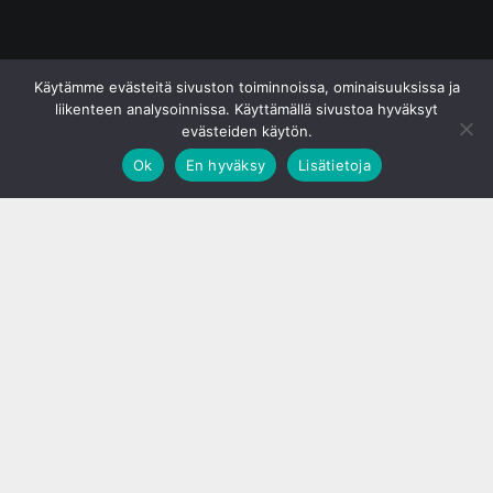
© S&J Media Oy
Käytämme evästeitä sivuston toiminnoissa, ominaisuuksissa ja
liikenteen analysoinnissa. Käyttämällä sivustoa hyväksyt
evästeiden käytön.
Ok
En hyväksy
Lisätietoja
;