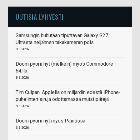
UUTISIA LYHYESTI
Samsungin huhutaan tiputtavan Galaxy S27
Ultrasta neljännen takakameran pois
8.8.2026
Doom pyörii nyt (melkein) myös Commodore
64:llä
8.8.2026
Tim Culpan: Applella on miljardin edestä iPhone-
puhelinten siruja odottamassa muistipiirejä
8.8.2026
Doom pyörii nyt myös Paintissa
6.8.2026