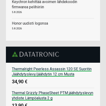
Keychron kehittää avoimen lähdekoodin
firmwarea pelihiiriin
5.8.2026
Honor uudisti logonsa
5.8.2026
Thermalright Peerless Assassin 120 SE Suoritin
Jäähdytyslevy/jäähdytin 12 cm Musta
34,90 €
Thermal Grizzly PhaseSheet PTM jäähdytyslevyn
yhdiste Lämpöalusta 2 g
13,90 €