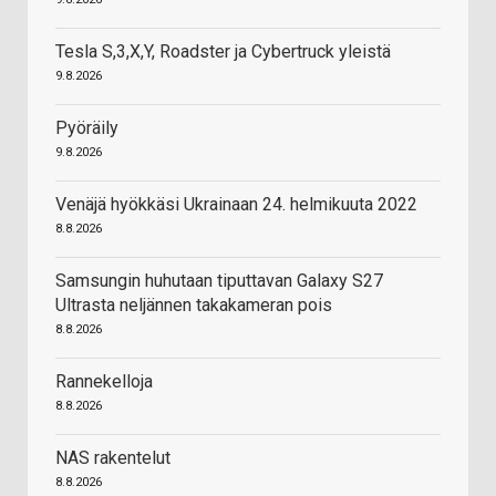
Tesla S,3,X,Y, Roadster ja Cybertruck yleistä
9.8.2026
Pyöräily
9.8.2026
Venäjä hyökkäsi Ukrainaan 24. helmikuuta 2022
8.8.2026
Samsungin huhutaan tiputtavan Galaxy S27
Ultrasta neljännen takakameran pois
8.8.2026
Rannekelloja
8.8.2026
NAS rakentelut
8.8.2026