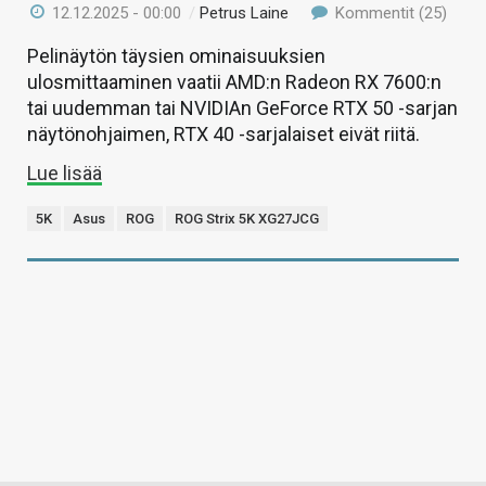
12.12.2025 - 00:00
/
Petrus Laine
Kommentit (25)
Pelinäytön täysien ominaisuuksien
ulosmittaaminen vaatii AMD:n Radeon RX 7600:n
tai uudemman tai NVIDIAn GeForce RTX 50 -sarjan
näytönohjaimen, RTX 40 -sarjalaiset eivät riitä.
Lue lisää
5K
Asus
ROG
ROG Strix 5K XG27JCG