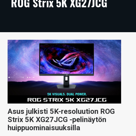
ROG Strix 5K XG27JCG
ARTIKKELIT
VIDEOT
TECHBBS
TIETOA
HINTA.FI
KAUPPA
VAIHDA TEEMA
Asus julkisti 5K-resoluution ROG
HAKU
Strix 5K XG27JCG -pelinäytön
huippuominaisuuksilla