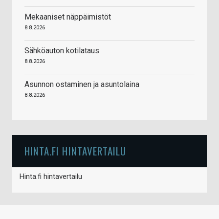
Mekaaniset näppäimistöt
8.8.2026
Sähköauton kotilataus
8.8.2026
Asunnon ostaminen ja asuntolaina
8.8.2026
HINTA.FI HINTAVERTAILU
Hinta.fi hintavertailu