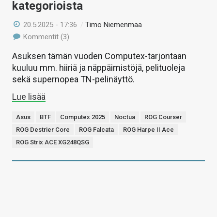
kategorioista
20.5.2025 - 17:36
/
Timo Niemenmaa
Kommentit (3)
Asuksen tämän vuoden Computex-tarjontaan
kuuluu mm. hiiriä ja näppäimistöjä, pelituoleja
sekä supernopea TN-pelinäyttö.
Lue lisää
Asus
BTF
Computex 2025
Noctua
ROG Courser
ROG Destrier Core
ROG Falcata
ROG Harpe II Ace
ROG Strix ACE XG248QSG