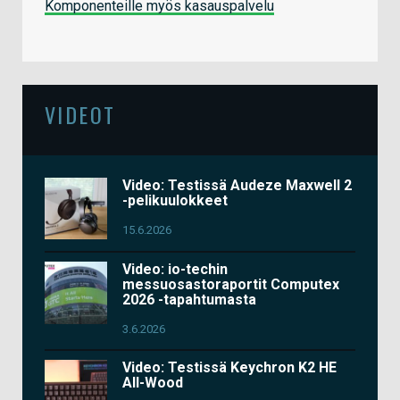
Komponenteille myös kasauspalvelu
VIDEOT
Video: Testissä Audeze Maxwell 2
-pelikuulokkeet
15.6.2026
Video: io-techin
messuosastoraportit Computex
2026 -tapahtumasta
3.6.2026
Video: Testissä Keychron K2 HE
All-Wood