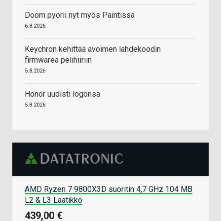
Doom pyörii nyt myös Paintissa
6.8.2026
Keychron kehittää avoimen lähdekoodin
firmwarea pelihiiriin
5.8.2026
Honor uudisti logonsa
5.8.2026
AMD Ryzen 7 9800X3D suoritin 4,7 GHz 104 MB
L2 & L3 Laatikko
439,00 €