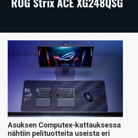
ROG Strix ACE XG248QSG
ARTIKKELIT
VIDEOT
TECHBBS
TIETOA
HINTA.FI
KAUPPA
VAIHDA TEEMA
HAKU
Asuksen Computex-kattauksessa
nähtiin pelituotteita useista eri