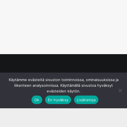
© S&J Media Oy
Käytämme evästeitä sivuston toiminnoissa, ominaisuuksissa ja
liikenteen analysoinnissa. Käyttämällä sivustoa hyväksyt
evästeiden käytön.
Ok
En hyväksy
Lisätietoja
;