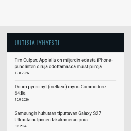
UUTISIA LYHYESTI
Tim Culpan: Applella on miljardin edestä iPhone-
puhelinten siruja odottamassa muistipiirejä
10.8.2026
Doom pyörii nyt (melkein) myös Commodore
64:llä
10.8.2026
Samsungin huhutaan tiputtavan Galaxy S27
Ultrasta neljännen takakameran pois
9.8.2026