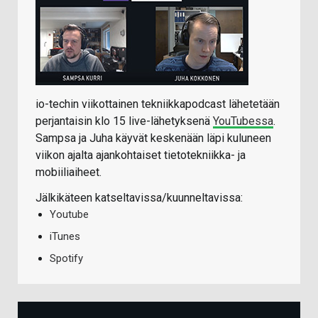
io-techin viikottainen tekniikkapodcast lähetetään
perjantaisin klo 15 live-lähetyksenä
YouTubessa
.
Sampsa ja Juha käyvät keskenään läpi kuluneen
viikon ajalta ajankohtaiset tietotekniikka- ja
mobiiliaiheet.
Jälkikäteen katseltavissa/kuunneltavissa:
Youtube
iTunes
Spotify