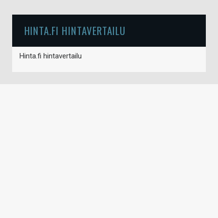
HINTA.FI HINTAVERTAILU
Hinta.fi hintavertailu