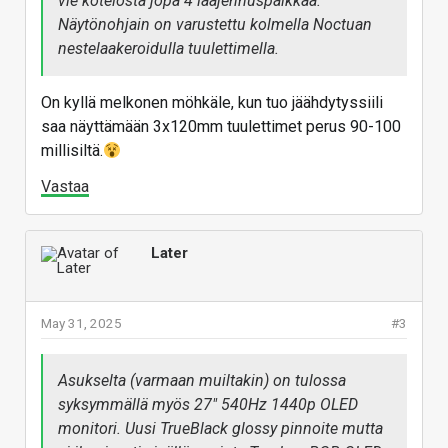
vie kotelosta jopa 4 laajennuspaikkaa.
Näytönohjain on varustettu kolmella Noctuan
nestelaakeroidulla tuulettimella.
On kyllä melkonen möhkäle, kun tuo jäähdytyssiili
saa näyttämään 3x120mm tuulettimet perus 90-100
millisiltä.
Vastaa
Later
May 31, 2025
#3
Asukselta (varmaan muiltakin) on tulossa
syksymmällä myös 27" 540Hz 1440p OLED
monitori. Uusi TrueBlack glossy pinnoite mutta