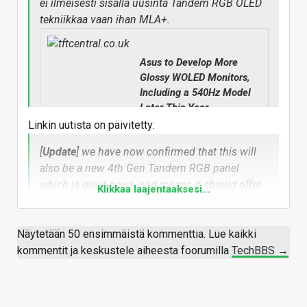
ei ilmeisesti sisällä uusinta Tandem RGB OLED
tekniikkaa vaan ihan MLA+.
Asus to Develop More
Glossy WOLED Monitors,
Including a 540Hz Model
Later This Year -
TFTCentral
Linkin uutista on päivitetty:
Share this contentOriginally
[
Update
] we have now confirmed that this will
published 20 May 2025, last
updated 26 June 2025 After a
also be a new 4th Gen Tandem RGB panel
long chat with Asus today at
which is great news, and means it should offer
Klikkaa laajentaaksesi...
Computex we checked with
higher brightness such as 1500 nits peak
them that we were ok to....
[click link for more]
brightness for HDR.
Näytetään 50 ensimmäistä kommenttia. Lue kaikki
tftcentral.co.uk
kommentit ja keskustele aiheesta foorumilla
TechBBS →
Vastaa