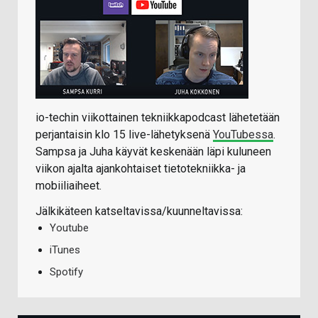
io-techin viikottainen tekniikkapodcast lähetetään
perjantaisin klo 15 live-lähetyksenä
YouTubessa
.
Sampsa ja Juha käyvät keskenään läpi kuluneen
viikon ajalta ajankohtaiset tietotekniikka- ja
mobiiliaiheet.
Jälkikäteen katseltavissa/kuunneltavissa:
Youtube
iTunes
Spotify