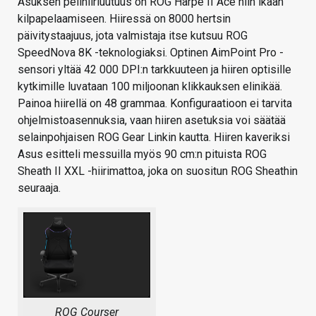
Asuksen pelihiiriuutuus on ROG Harpe II Ace niin ikään
kilpapelaamiseen. Hiiressä on 8000 hertsin
päivitystaajuus, jota valmistaja itse kutsuu ROG
SpeedNova 8K -teknologiaksi. Optinen AimPoint Pro -
sensori yltää 42 000 DPI:n tarkkuuteen ja hiiren optisille
kytkimille luvataan 100 miljoonan klikkauksen elinikää.
Painoa hiirellä on 48 grammaa. Konfiguraatioon ei tarvita
ohjelmistoasennuksia, vaan hiiren asetuksia voi säätää
selainpohjaisen ROG Gear Linkin kautta. Hiiren kaveriksi
Asus esitteli messuilla myös 90 cm:n pituista ROG
Sheath II XXL -hiirimattoa, joka on suositun ROG Sheathin
seuraaja.
ROG Courser