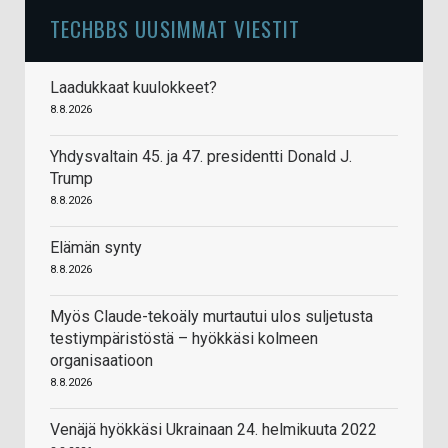
TECHBBS UUSIMMAT VIESTIT
Laadukkaat kuulokkeet?
8.8.2026
Yhdysvaltain 45. ja 47. presidentti Donald J.
Trump
8.8.2026
Elämän synty
8.8.2026
Myös Claude-tekoäly murtautui ulos suljetusta
testiympäristöstä – hyökkäsi kolmeen
organisaatioon
8.8.2026
Venäjä hyökkäsi Ukrainaan 24. helmikuuta 2022