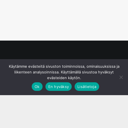
© S&J Media Oy
Käytämme evästeitä sivuston toiminnoissa, ominaisuuksissa ja
liikenteen analysoinnissa. Käyttämällä sivustoa hyväksyt
evästeiden käytön.
Ok
En hyväksy
Lisätietoja
;