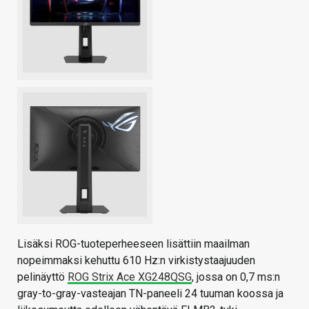
Lisäksi ROG-tuoteperheeseen lisättiin maailman
nopeimmaksi kehuttu 610 Hz:n virkistystaajuuden
pelinäyttö
ROG Strix Ace XG248QSG
, jossa on 0,7 ms:n
gray-to-gray-vasteajan TN-paneeli 24 tuuman koossa ja