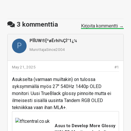
3
kommenttia
Kirjoita kommentti →
PÌÎUW®[ªøËrhl¾ÇÌ°1¿¼
P
MurottajaSince2004
May 21, 2025
#1
Asukselta (varmaan muiltakin) on tulossa
syksymmällä myös 27" 540Hz 1440p OLED
monitori. Uusi TrueBlack glossy pinnoite mutta ei
ilmeisesti sisällä uusinta Tandem RGB OLED
tekniikkaa vaan ihan MLA+.
Asus to Develop More Glossy