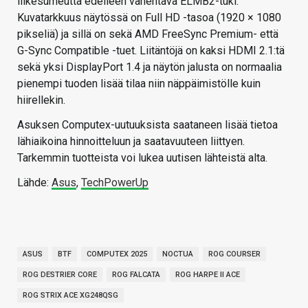
liikesumeutta edelleen vähentävä ELMB2-tuki.
Kuvatarkkuus näytössä on Full HD -tasoa (1920 × 1080
pikseliä) ja sillä on sekä AMD FreeSync Premium- että
G-Sync Compatible -tuet. Liitäntöjä on kaksi HDMI 2.1:tä
sekä yksi DisplayPort 1.4 ja näytön jalusta on normaalia
pienempi tuoden lisää tilaa niin näppäimistölle kuin
hiirellekin.
Asuksen Computex-uutuuksista saataneen lisää tietoa
lähiaikoina hinnoitteluun ja saatavuuteen liittyen.
Tarkemmin tuotteista voi lukea uutisen lähteistä alta.
Lähde:
Asus
,
TechPowerUp
ASUS
BTF
COMPUTEX 2025
NOCTUA
ROG COURSER
ROG DESTRIER CORE
ROG FALCATA
ROG HARPE II ACE
ROG STRIX ACE XG248QSG