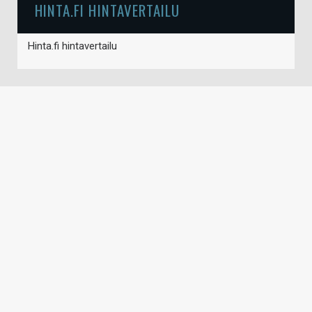
HINTA.FI HINTAVERTAILU
Hinta.fi hintavertailu