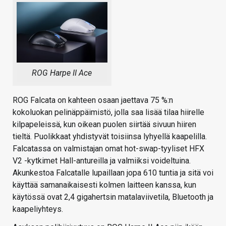
ROG Harpe II Ace
ROG Falcata on kahteen osaan jaettava 75 %:n
kokoluokan pelinäppäimistö, jolla saa lisää tilaa hiirelle
kilpapeleissä, kun oikean puolen siirtää sivuun hiiren
tieltä. Puolikkaat yhdistyvät toisiinsa lyhyellä kaapelilla.
Falcatassa on valmistajan omat hot-swap-tyyliset HFX
V2 -kytkimet Hall-antureilla ja valmiiksi voideltuina.
Akunkestoa Falcatalle lupaillaan jopa 610 tuntia ja sitä voi
käyttää samanaikaisesti kolmen laitteen kanssa, kun
käytössä ovat 2,4 gigahertsin matalaviivetila, Bluetooth ja
kaapeliyhteys.