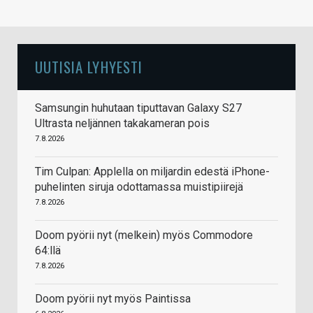
UUTISIA LYHYESTI
Samsungin huhutaan tiputtavan Galaxy S27
Ultrasta neljännen takakameran pois
7.8.2026
Tim Culpan: Applella on miljardin edestä iPhone-
puhelinten siruja odottamassa muistipiirejä
7.8.2026
Doom pyörii nyt (melkein) myös Commodore
64:llä
7.8.2026
Doom pyörii nyt myös Paintissa