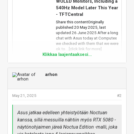
WOLED Monitors, Including a
540Hz Model Later This Year
- TFTCentral
Share this contentOriginally
published 20 May 2025, last
updated 26 June 2025 After a long
chat with Asus today at Computex
we checked with them that we were
ok to....[click link for more]
Klikkaa laajentaaksesi...
tftcentral.co.uk
arhon
Vastaa
May 21, 2025
#2
Asus jatkaa edelleen yhteistyötään Noctuan
kanssa, sillä messuilla nähtiin myös RTX 5080 -
näytönohjaimen järeä Noctua Edition -malli, joka