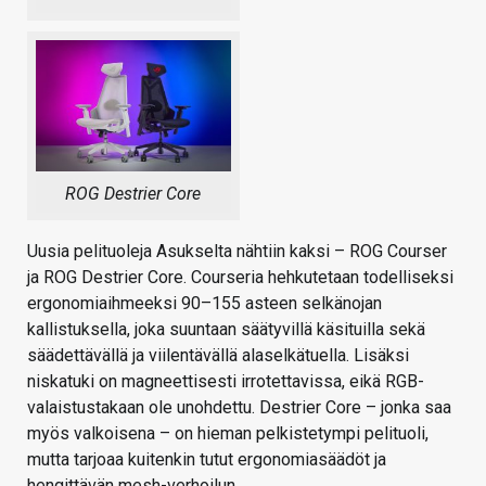
ROG Destrier Core
Uusia pelituoleja Asukselta nähtiin kaksi – ROG Courser
ja ROG Destrier Core. Courseria hehkutetaan todelliseksi
ergonomiaihmeeksi 90–155 asteen selkänojan
kallistuksella, joka suuntaan säätyvillä käsituilla sekä
säädettävällä ja viilentävällä alaselkätuella. Lisäksi
niskatuki on magneettisesti irrotettavissa, eikä RGB-
valaistustakaan ole unohdettu. Destrier Core – jonka saa
myös valkoisena – on hieman pelkistetympi pelituoli,
mutta tarjoaa kuitenkin tutut ergonomiasäädöt ja
hengittävän mesh-verhoilun.