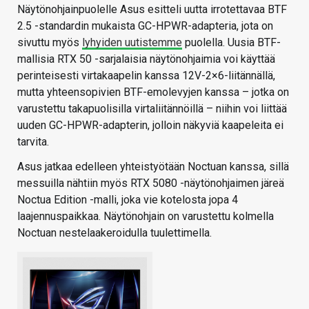
Näytönohjainpuolelle Asus esitteli uutta irrotettavaa BTF
2.5 -standardin mukaista GC-HPWR-adapteria, jota on
sivuttu myös
lyhyiden uutistemme
puolella. Uusia BTF-
mallisia RTX 50 -sarjalaisia näytönohjaimia voi käyttää
perinteisesti virtakaapelin kanssa 12V-2×6-liitännällä,
mutta yhteensopivien BTF-emolevyjen kanssa – jotka on
varustettu takapuolisilla virtaliitännöillä – niihin voi liittää
uuden GC-HPWR-adapterin, jolloin näkyviä kaapeleita ei
tarvita.
Asus jatkaa edelleen yhteistyötään Noctuan kanssa, sillä
messuilla nähtiin myös RTX 5080 -näytönohjaimen järeä
Noctua Edition -malli, joka vie kotelosta jopa 4
laajennuspaikkaa. Näytönohjain on varustettu kolmella
Noctuan nestelaakeroidulla tuulettimella.