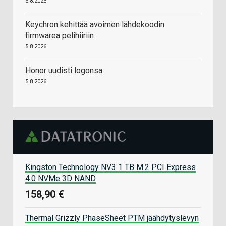
6.8.2026
Keychron kehittää avoimen lähdekoodin
firmwarea pelihiiriin
5.8.2026
Honor uudisti logonsa
5.8.2026
Kingston Technology NV3 1 TB M.2 PCI Express
4.0 NVMe 3D NAND
158,90 €
Thermal Grizzly PhaseSheet PTM jäähdytyslevyn