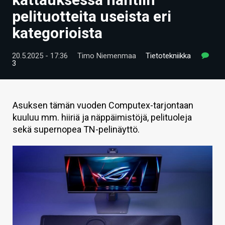
ARTIKKELIT
pelituotteita useista eri
kategorioista
VIDEOT
TECHBBS
20.5.2025 - 17:36
Timo Niemenmaa
Tietotekniikka
3
TIETOA
HINTA.FI
Asuksen tämän vuoden Computex-tarjontaan
kuuluu mm. hiiriä ja näppäimistöjä, pelituoleja
KAUPPA
sekä supernopea TN-pelinäyttö.
VAIHDA TEEMA
HAKU