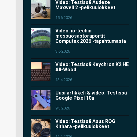
Video: Testissä Audeze
Maxwell 2 -pelikuulokkeet
15.6.2026
Video: io-techin
messuosastoraportit
Computex 2026 -tapahtumasta
3.6.2026
Video: Testissä Keychron K2 HE
All-Wood
13.4.2026
Uusi artikkeli & video: Testissä
Google Pixel 10a
9.3.2026
Video: Testissä Asus ROG
Kithara -pelikuulokkeet
11.2.2026