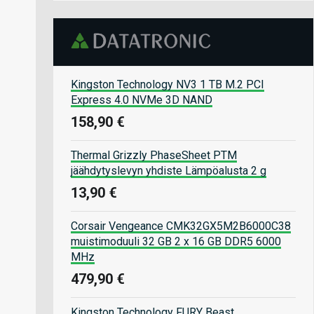
Kingston Technology NV3 1 TB M.2 PCI
Express 4.0 NVMe 3D NAND
158,90 €
Thermal Grizzly PhaseSheet PTM
jäähdytyslevyn yhdiste Lämpöalusta 2 g
13,90 €
Corsair Vengeance CMK32GX5M2B6000C38
muistimoduuli 32 GB 2 x 16 GB DDR5 6000
MHz
479,90 €
Kingston Technology FURY Beast