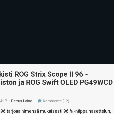
kisti ROG Strix Scope II 96 -
istön ja ROG Swift OLED PG49WCD
04:17
/
Petrus Laine
Kommentit (12)
I 96 tarjoaa nimensä mukaisesti 96 % -näppäinasettelun,