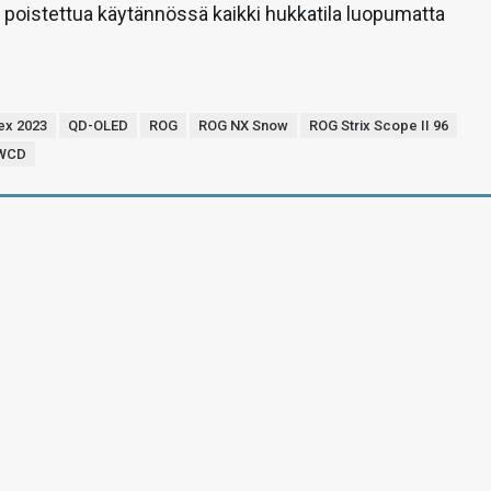
 poistettua käytännössä kaikki hukkatila luopumatta
ex 2023
QD-OLED
ROG
ROG NX Snow
ROG Strix Scope II 96
9WCD