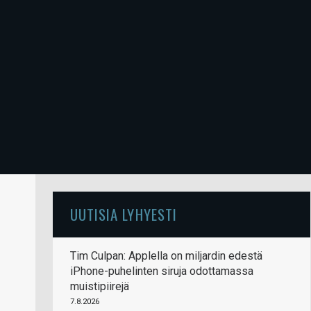
UUTISIA LYHYESTI
Tim Culpan: Applella on miljardin edestä
iPhone-puhelinten siruja odottamassa
muistipiirejä
7.8.2026