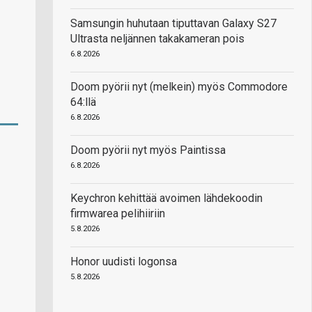
Samsungin huhutaan tiputtavan Galaxy S27
Ultrasta neljännen takakameran pois
6.8.2026
Doom pyörii nyt (melkein) myös Commodore
64:llä
6.8.2026
Doom pyörii nyt myös Paintissa
6.8.2026
Keychron kehittää avoimen lähdekoodin
firmwarea pelihiiriin
5.8.2026
Honor uudisti logonsa
5.8.2026