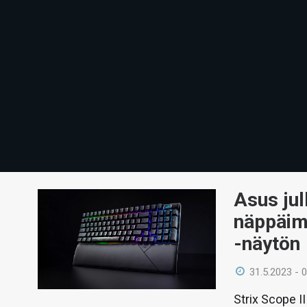
Asus jul
näppäim
-näytön
31.5.2023 - 
Strix Scope I