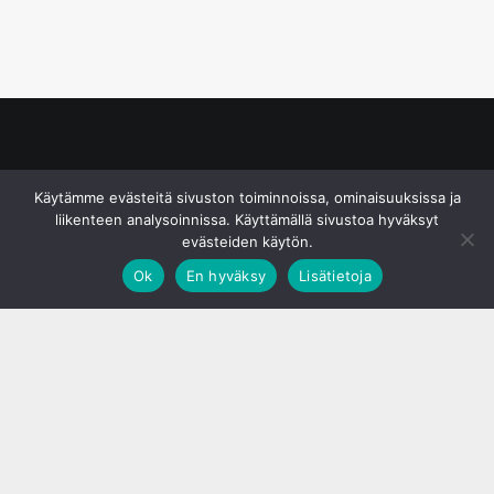
© S&J Media Oy
Käytämme evästeitä sivuston toiminnoissa, ominaisuuksissa ja
liikenteen analysoinnissa. Käyttämällä sivustoa hyväksyt
evästeiden käytön.
Ok
En hyväksy
Lisätietoja
;