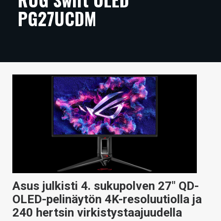
PG27UCDM
ARTIKKELIT
VIDEOT
TECHBBS
TIETOA
HINTA.FI
KAUPPA
VAIHDA TEEMA
Asus julkisti 4. sukupolven 27″ QD-
HAKU
OLED-pelinäytön 4K-resoluutiolla ja
240 hertsin virkistystaajuudella