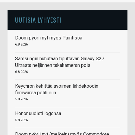
UUTISIA LYHYESTI
Doom pyörii nyt myös Paintissa
6.8.2026
Samsungin huhutaan tiputtavan Galaxy S27
Ultrasta neljännen takakameran pois
6.8.2026
Keychron kehittää avoimen lähdekoodin
firmwarea pelihiiriin
5.8.2026
Honor uudisti logonsa
5.8.2026
Doom pyörii nyt (melkein) myös Commodore