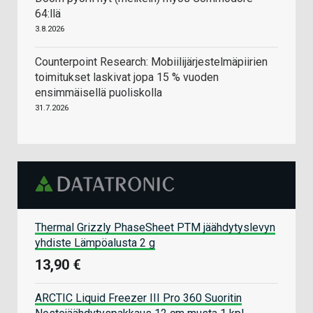
64:llä
3.8.2026
Counterpoint Research: Mobiilijärjestelmäpiirien
toimitukset laskivat jopa 15 % vuoden
ensimmäisellä puoliskolla
31.7.2026
Thermal Grizzly PhaseSheet PTM jäähdytyslevyn
yhdiste Lämpöalusta 2 g
13,90 €
ARCTIC Liquid Freezer III Pro 360 Suoritin