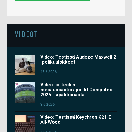
VIDEOT
Video: Testissä Audeze Maxwell 2
-pelikuulokkeet
15.6.2026
Video: io-techin
messuosastoraportit Computex
2026 -tapahtumasta
3.6.2026
Video: Testissä Keychron K2 HE
All-Wood
13.4.2026