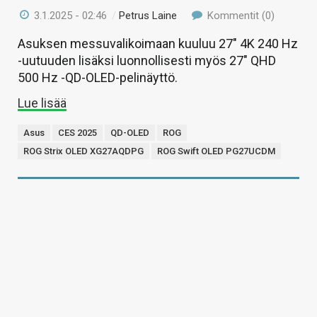
3.1.2025 - 02:46
/
Petrus Laine
Kommentit (0)
Asuksen messuvalikoimaan kuuluu 27″ 4K 240 Hz
-uutuuden lisäksi luonnollisesti myös 27″ QHD
500 Hz -QD-OLED-pelinäyttö.
Lue lisää
Asus
CES 2025
QD-OLED
ROG
ROG Strix OLED XG27AQDPG
ROG Swift OLED PG27UCDM