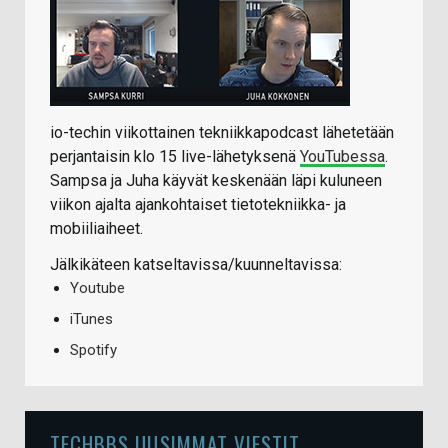
io-techin viikottainen tekniikkapodcast lähetetään
perjantaisin klo 15 live-lähetyksenä
YouTubessa
.
Sampsa ja Juha käyvät keskenään läpi kuluneen
viikon ajalta ajankohtaiset tietotekniikka- ja
mobiiliaiheet.
Jälkikäteen katseltavissa/kuunneltavissa:
Youtube
iTunes
Spotify
TECHBBS UUSIMMAT VIESTIT