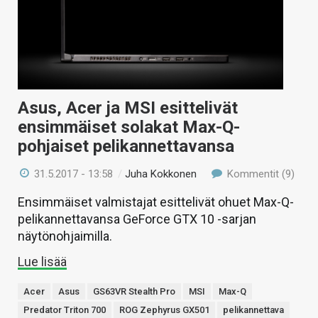
Asus, Acer ja MSI esittelivät
ensimmäiset solakat Max-Q-
pohjaiset pelikannettavansa
31.5.2017 - 13:58
/
Juha Kokkonen
Kommentit (9)
Ensimmäiset valmistajat esittelivät ohuet Max-Q-
pelikannettavansa GeForce GTX 10 -sarjan
näytönohjaimilla.
Lue lisää
Acer
Asus
GS63VR Stealth Pro
MSI
Max-Q
Predator Triton 700
ROG Zephyrus GX501
pelikannettava