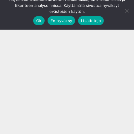
liikenteen analysoinnissa. Käyttämällä sivustoa hyväksyt
evästeiden käytön.
Ok
En hyväksy
Lisätietoja
;