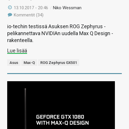
13.10.2017 - 20:46
/
Niko Wessman
Kommentit (34)
io-techin testissä Asuksen ROG Zephyrus -
pelikannettava NVIDIAn uudella Max Q Design -
rakenteella.
Lue lisää
Asus
Max-Q
ROG Zephyrus GX501