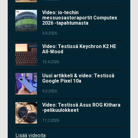
Video: io-techin
messuosastoraportit Computex
2026 -tapahtumasta
3.6.2026
Video: Testissä Keychron K2 HE
All-Wood
13.4.2026
Uusi artikkeli & video: Testissä
Google Pixel 10a
9.3.2026
Video: Testissä Asus ROG Kithara
-pelikuulokkeet
11.2.2026
Lisää videoita