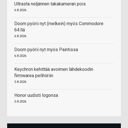
Ultrasta neljännen takakameran pois
6.8.2026
Doom pyörii nyt (melkein) myös Commodore
64:llä
6.8.2026
Doom pyörii nyt myös Paintissa
6.8.2026
Keychron kehittää avoimen lähdekoodin
firmwarea pelihiiriin
5.8.2026
Honor uudisti logonsa
5.8.2026