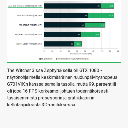
The Witcher 3:ssa Zephyruksella oli GTX 1080 -
näytönohjaimella keskimääräinen ruudunpäivitysnopeus
G701VIK:n kanssa samalla tasolla, mutta 99. persentiili
oli jopa 16 FPS korkeampi johtuen todennäköisesti
tasaisemmista prosessorin ja grafiikkapiirin
kellotaajuuksista 3D-rasituksessa.