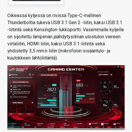
Oikeassa kyljessä on rivissä Type-C-mallinen
Thunderboltia tukeva USB 3.1 Gen 2 -liitin, kaksi USB 3.1
-liitintä sekä Kensington-lukkoportti. Vasemmalle kyljelle
on sijoitettu lämpimän jäähdytysilman ulostulon viereen
virtaliitin, HDMI-liitin, kaksi USB 3.1-liitintä sekä
yhdistetty 3,5 mm:n liitin (mikrofonin sisääntulo- ja
kuulokkeen lähtöliitäntä).