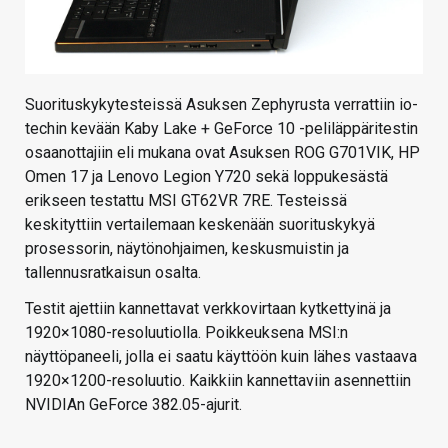
Suorituskykytesteissä Asuksen Zephyrusta verrattiin io-
techin kevään Kaby Lake + GeForce 10 -peliläppäritestin
osaanottajiin eli mukana ovat Asuksen ROG G701VIK, HP
Omen 17 ja Lenovo Legion Y720 sekä loppukesästä
erikseen testattu MSI GT62VR 7RE. Testeissä
keskityttiin vertailemaan keskenään suorituskykyä
prosessorin, näytönohjaimen, keskusmuistin ja
tallennusratkaisun osalta.
Testit ajettiin kannettavat verkkovirtaan kytkettyinä ja
1920×1080-resoluutiolla. Poikkeuksena MSI:n
näyttöpaneeli, jolla ei saatu käyttöön kuin lähes vastaava
1920×1200-resoluutio. Kaikkiin kannettaviin asennettiin
NVIDIAn GeForce 382.05-ajurit.