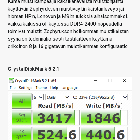
Kahta muistikampaa ja kaksikanavaista muistiohjainta
käyttävän Zephyruksen muistiväylän kaistanleveys jäi
hieman HP:n, Lenovon ja MSI:n tuloksia alhaisemmaksi,
vaikka kaikissa oli käytössä DDR4-2400-nopeudella
toimivat muistit. Zephyruksen heikomman muistikaistan
syynä on todennäköisesti testilaitteen käyttämä
erikoinen 8 ja 16 gigatavun muistikamman konfiguraatio.
CrystalDiskMark 5.2.1