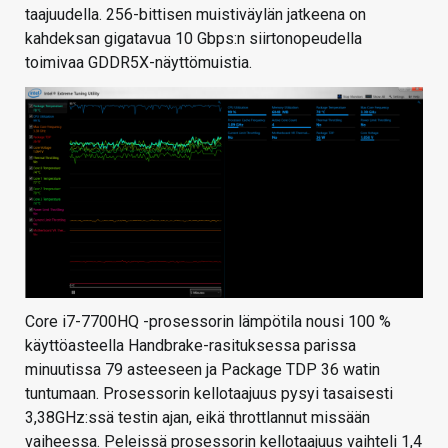
taajuudella. 256-bittisen muistiväylän jatkeena on
kahdeksan gigatavua 10 Gbps:n siirtonopeudella
toimivaa GDDR5X-näyttömuistia.
Core i7-7700HQ -prosessorin lämpötila nousi 100 %
käyttöasteella Handbrake-rasituksessa parissa
minuutissa 79 asteeseen ja Package TDP 36 watin
tuntumaan. Prosessorin kellotaajuus pysyi tasaisesti
3,38GHz:ssä testin ajan, eikä throttlannut missään
vaiheessa. Peleissä prosessorin kellotaajuus vaihteli 1,4