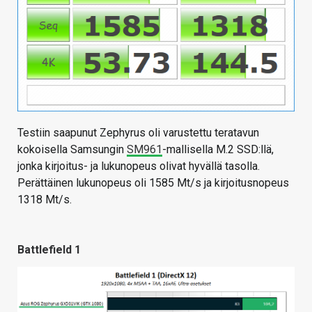
Testiin saapunut Zephyrus oli varustettu teratavun
kokoisella Samsungin
SM961
-mallisella M.2 SSD:llä,
jonka kirjoitus- ja lukunopeus olivat hyvällä tasolla.
Perättäinen lukunopeus oli 1585 Mt/s ja kirjoitusnopeus
1318 Mt/s.
Battlefield 1