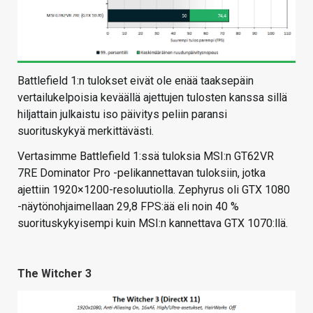
Battlefield 1:n tulokset eivät ole enää taaksepäin
vertailukelpoisia keväällä ajettujen tulosten kanssa sillä
hiljattain julkaistu iso päivitys peliin paransi
suorituskykyä merkittävästi.
Vertasimme Battlefield 1:ssä tuloksia MSI:n GT62VR
7RE Dominator Pro -pelikannettavan tuloksiin, jotka
ajettiin 1920×1200-resoluutiolla. Zephyrus oli GTX 1080
-näytönohjaimellaan 29,8 FPS:ää eli noin 40 %
suorituskykyisempi kuin MSI:n kannettava GTX 1070:llä.
The Witcher 3