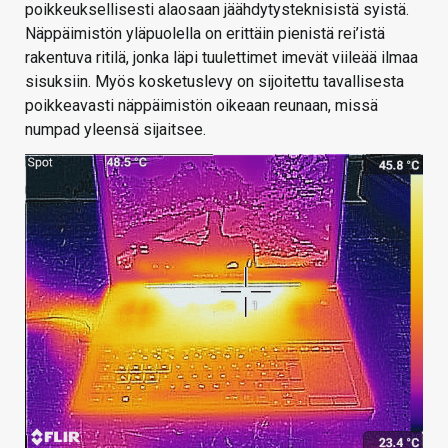
poikkeuksellisesti alaosaan jäähdytysteknisistä syistä.
Näppäimistön yläpuolella on erittäin pienistä rei’istä
rakentuva ritilä, jonka läpi tuulettimet imevät viileää ilmaa
sisuksiin. Myös kosketuslevy on sijoitettu tavallisesta
poikkeavasti näppäimistön oikeaan reunaan, missä
numpad yleensä sijaitsee.