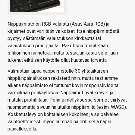
Näppäimistö on RGB-valaistu (Asus Aura RGB) ja
kirjaimet ovat väriltään valkoiset. Itse näppäimistöstä
pystyy säätämään valaistuksen kirkkautta tai
valaistuksen pois päältä. Paketissa toimitetaan
silikoninen rannetuki, mutta testaajan käsiä se ei juuri
tukenut eikä sen käytölle ollut huutavaa tarvetta.
Valmistaja lupaa näppäimistölle 30 yhtäaikaisen
näppäinpainalluksen rekisteröinnin, mutta testiemme
aikana näppäimistö ei tuntunut kovin responsiiviselta
varsinkaan pelikäytössä. Näppäimet ovat kevyet ja
matalat profiililtaan. Pelin tiimellyksessä sormet siirtyvät
huomaamatta sivuun halutuilta näppäimiltä (esim. WASD).
Kosketuslevy on kohtalaisen kokoinen ja se palvelee
vaihtoehtoisesti myös numpadina erillisellä napin
painalluksella.