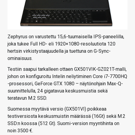
Zephyrus on varustettu 15,6-tuumaisella IPS-paneelilla,
joka tukee Full HD- eli 1920×1080-resoluutiota 120
hertsin virkistystaajuudella ja tuettuna on G-Sync-
ominaisuus.
Testiin saapui tarkalleen ottaen GX501VIK-GZ021T-malli,
johon on konfiguroitu Intelin neliytiminen Core i7-7700HQ
-prosessori, GeForce GTX 1080 – näytönohjain Max-Q-
suunnittelulla, 24 gigatavua keskusmuistia sekä
teratavun M.2 SSD.
Suomessa myytävä versio (GX501VI) poikkeaa
testiversiosta keskusmuistin määrässä (16Gt) sekä M.2
SSD:n koossa (512 Gt). Suomi-version myyntihinta on
noin 3500 €.