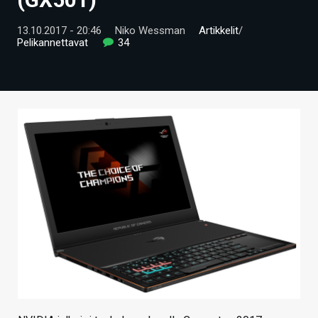
ARTIKKELIT
13.10.2017 - 20:46
Niko Wessman
Artikkelit
/
Pelikannettavat
34
VIDEOT
TECHBBS
TIETOA
HINTA.FI
KAUPPA
VAIHDA TEEMA
HAKU