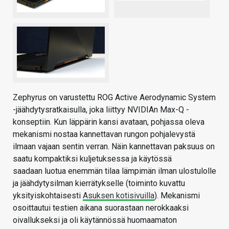
Zephyrus on varustettu ROG Active Aerodynamic System
-jäähdytysratkaisulla, joka liittyy NVIDIAn Max-Q -
konseptiin. Kun läppärin kansi avataan, pohjassa oleva
mekanismi nostaa kannettavan rungon pohjalevystä
ilmaan vajaan sentin verran. Näin kannettavan paksuus on
saatu kompaktiksi kuljetuksessa ja käytössä
saadaan luotua enemmän tilaa lämpimän ilman ulostulolle
ja jäähdytysilman kierrätykselle (toiminto kuvattu
yksityiskohtaisesti
Asuksen kotisivuilla
). Mekanismi
osoittautui testien aikana suorastaan nerokkaaksi
oivallukseksi ja oli käytännössä huomaamaton