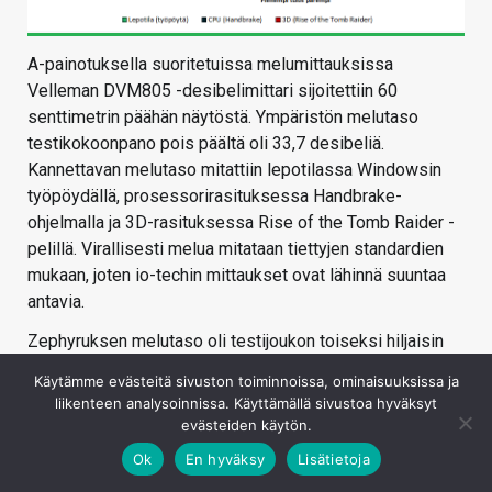
A-painotuksella suoritetuissa melumittauksissa
Velleman DVM805 -desibelimittari sijoitettiin 60
senttimetrin päähän näytöstä. Ympäristön melutaso
testikokoonpano pois päältä oli 33,7 desibeliä.
Kannettavan melutaso mitattiin lepotilassa Windowsin
työpöydällä, prosessorirasituksessa Handbrake-
ohjelmalla ja 3D-rasituksessa Rise of the Tomb Raider -
pelillä. Virallisesti melua mitataan tiettyjen standardien
mukaan, joten io-techin mittaukset ovat lähinnä suuntaa
antavia.
Zephyruksen melutaso oli testijoukon toiseksi hiljaisin
sekä prosessori- että 3D-rasituksessa. Se oli hieman
Käytämme evästeitä sivuston toiminnoissa, ominaisuuksissa ja
äännekkäämpi kuin MSI, mutta pykälän hiljaisempi kuin
liikenteen analysoinnissa. Käyttämällä sivustoa hyväksyt
Lenovo. Lepotilassa melutaso oli muita testijoukon
evästeiden käytön.
koneita hieman äänekkäämpi.
Ok
En hyväksy
Lisätietoja
Mielenkiintoisena havaintona 100 %