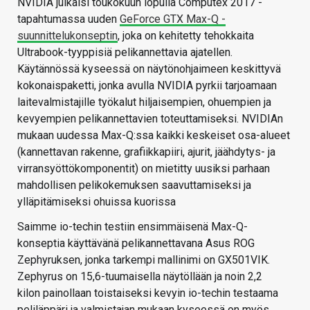
NVIDIA julkaisi toukokuun lopulla Computex 2017 -
tapahtumassa uuden
GeForce GTX Max-Q -
suunnittelukonseptin
, joka on kehitetty tehokkaita
Ultrabook-tyyppisiä pelikannettavia ajatellen.
Käytännössä kyseessä on näytönohjaimeen keskittyvä
kokonaispaketti, jonka avulla NVIDIA pyrkii tarjoamaan
laitevalmistajille työkalut hiljaisempien, ohuempien ja
kevyempien pelikannettavien toteuttamiseksi. NVIDIAn
mukaan uudessa Max-Q:ssa kaikki keskeiset osa-alueet
(kannettavan rakenne, grafiikkapiiri, ajurit, jäähdytys- ja
virransyöttökomponentit) on mietitty uusiksi parhaan
mahdollisen pelikokemuksen saavuttamiseksi ja
ylläpitämiseksi ohuissa kuorissa
Saimme io-techin testiin ensimmäisenä Max-Q-
konseptia käyttävänä pelikannettavana Asus ROG
Zephyruksen, jonka tarkempi mallinimi on GX501VIK.
Zephyrus on 15,6-tuumaisella näytöllään ja noin 2,2
kilon painollaan toistaiseksi kevyin io-techin testaama
peliläppäri ja valmistajan mukaan kyseessä on myös