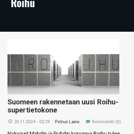
Roihu
ARTIKKELIT
VIDEOT
TECHBBS
TIETOA
HINTA.FI
KAUPPA
VAIHDA TEEMA
Suomeen rakennetaan uusi Roihu-
supertietokone
HAKU
20.11.2024 - 02:29
/
Petrus Laine
Kommentit (0)
Nykyiset Mahdin ja Puhdin korvaava Roihu tulee