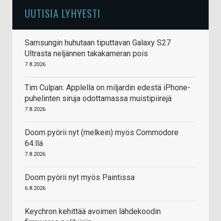
UUTISIA LYHYESTI
Samsungin huhutaan tiputtavan Galaxy S27
Ultrasta neljännen takakameran pois
7.8.2026
Tim Culpan: Applella on miljardin edestä iPhone-
puhelinten siruja odottamassa muistipiirejä
7.8.2026
Doom pyörii nyt (melkein) myös Commodore
64:llä
7.8.2026
Doom pyörii nyt myös Paintissa
6.8.2026
Keychron kehittää avoimen lähdekoodin