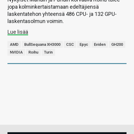
jopa kolminkertaistamaan edeltäjiensä
laskentatehon yhteensä 486 CPU- ja 132 GPU-
laskentasolmun voimin.
Lue lisää
AMD
BullSequana XH3000
CSC
Epyc
Eviden
GH200
NVIDIA
Roihu
Turin