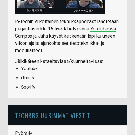
io-techin viikottainen tekniikkapodcast lähetetään
perjantaisin klo 15 live-lähetyksenä
YouTubessa
.
Sampsa ja Juha käyvät keskenään läpi kuluneen
viikon ajalta ajankohtaiset tietotekniikka- ja
mobiiliaiheet.
Jälkikäteen katseltavissa/kuunneltavissa:
Youtube
iTunes
Spotify
TECHBBS UUSIMMAT VIESTIT
Pyöräily