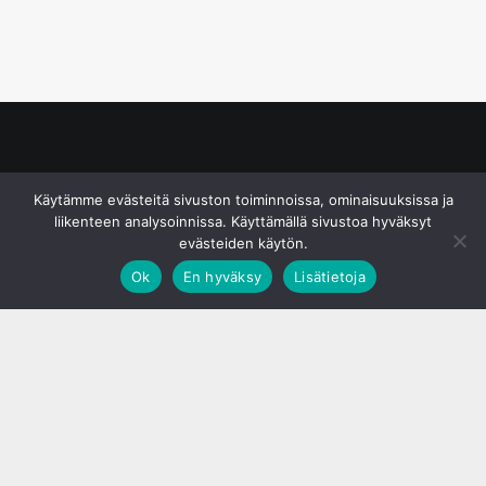
© S&J Media Oy
Käytämme evästeitä sivuston toiminnoissa, ominaisuuksissa ja
liikenteen analysoinnissa. Käyttämällä sivustoa hyväksyt
evästeiden käytön.
Ok
En hyväksy
Lisätietoja
;