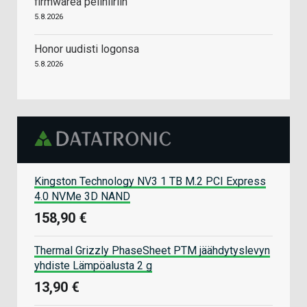
firmwarea pelihiiriin
5.8.2026
Honor uudisti logonsa
5.8.2026
Kingston Technology NV3 1 TB M.2 PCI Express
4.0 NVMe 3D NAND
158,90 €
Thermal Grizzly PhaseSheet PTM jäähdytyslevyn
yhdiste Lämpöalusta 2 g
13,90 €