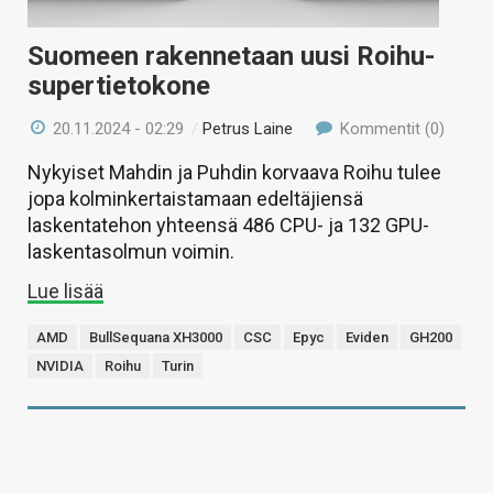
Suomeen rakennetaan uusi Roihu-
supertietokone
20.11.2024 - 02:29
/
Petrus Laine
Kommentit (0)
Nykyiset Mahdin ja Puhdin korvaava Roihu tulee
jopa kolminkertaistamaan edeltäjiensä
laskentatehon yhteensä 486 CPU- ja 132 GPU-
laskentasolmun voimin.
Lue lisää
AMD
BullSequana XH3000
CSC
Epyc
Eviden
GH200
NVIDIA
Roihu
Turin