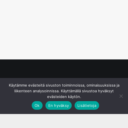
© S&J Media Oy
Käytämme evästeitä sivuston toiminnoissa, ominaisuuksissa ja
liikenteen analysoinnissa. Käyttämällä sivustoa hyväksyt
evästeiden käytön.
Ok
En hyväksy
Lisätietoja
;