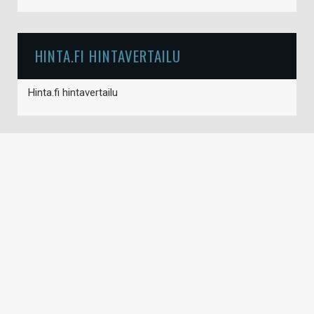
HINTA.FI HINTAVERTAILU
Hinta.fi hintavertailu