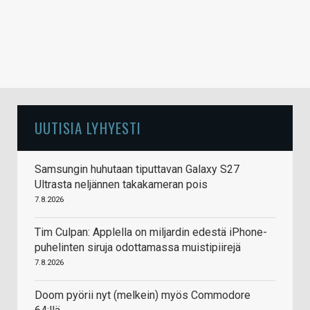
UUTISIA LYHYESTI
Samsungin huhutaan tiputtavan Galaxy S27
Ultrasta neljännen takakameran pois
7.8.2026
Tim Culpan: Applella on miljardin edestä iPhone-
puhelinten siruja odottamassa muistipiirejä
7.8.2026
Doom pyörii nyt (melkein) myös Commodore