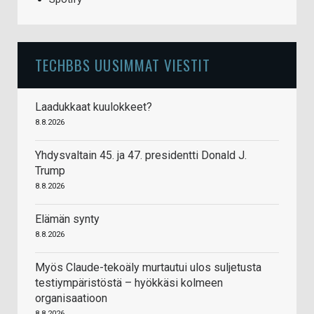
TECHBBS UUSIMMAT VIESTIT
Laadukkaat kuulokkeet?
8.8.2026
Yhdysvaltain 45. ja 47. presidentti Donald J.
Trump
8.8.2026
Elämän synty
8.8.2026
Myös Claude-tekoäly murtautui ulos suljetusta
testiympäristöstä – hyökkäsi kolmeen
organisaatioon
8.8.2026