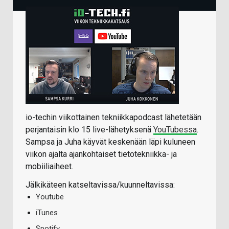
io-techin viikottainen tekniikkapodcast lähetetään
perjantaisin klo 15 live-lähetyksenä
YouTubessa
.
Sampsa ja Juha käyvät keskenään läpi kuluneen
viikon ajalta ajankohtaiset tietotekniikka- ja
mobiiliaiheet.
Jälkikäteen katseltavissa/kuunneltavissa:
Youtube
iTunes
Spotify