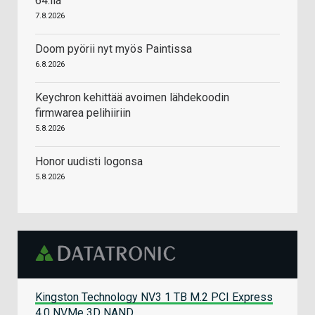
64:llä
7.8.2026
Doom pyörii nyt myös Paintissa
6.8.2026
Keychron kehittää avoimen lähdekoodin
firmwarea pelihiiriin
5.8.2026
Honor uudisti logonsa
5.8.2026
Kingston Technology NV3 1 TB M.2 PCI Express
4.0 NVMe 3D NAND