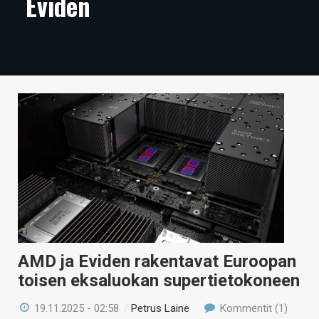
Eviden
ARTIKKELIT
VIDEOT
TECHBBS
TIETOA
HINTA.FI
KAUPPA
VAIHDA TEEMA
AMD ja Eviden rakentavat Euroopan
HAKU
toisen eksaluokan supertietokoneen
19.11.2025 - 02:58
/
Petrus Laine
Kommentit (1)