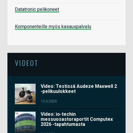
Datatronic pelikoneet
Komponenteille myös kasauspalvelu
VIDEOT
Video: Testissä Audeze Maxwell 2
-pelikuulokkeet
15.6.2026
Video: io-techin
messuosastoraportit Computex
2026 -tapahtumasta