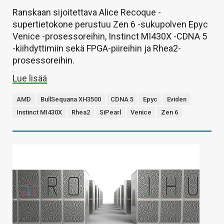
Ranskaan sijoitettava Alice Recoque -
supertietokone perustuu Zen 6 -sukupolven Epyc
Venice -prosessoreihin, Instinct MI430X -CDNA 5
-kiihdyttimiin sekä FPGA-piireihin ja Rhea2-
prosessoreihin.
Lue lisää
AMD
BullSequana XH3500
CDNA 5
Epyc
Eviden
Instinct MI430X
Rhea2
SiPearl
Venice
Zen 6