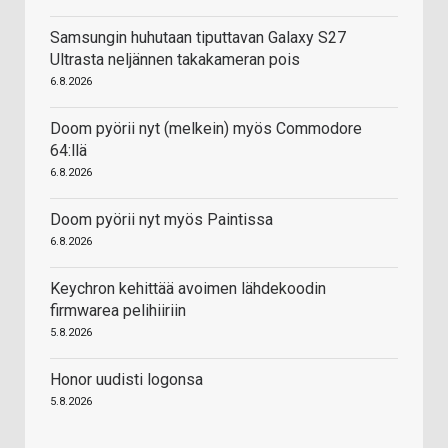
Samsungin huhutaan tiputtavan Galaxy S27
Ultrasta neljännen takakameran pois
6.8.2026
Doom pyörii nyt (melkein) myös Commodore
64:llä
6.8.2026
Doom pyörii nyt myös Paintissa
6.8.2026
Keychron kehittää avoimen lähdekoodin
firmwarea pelihiiriin
5.8.2026
Honor uudisti logonsa
5.8.2026