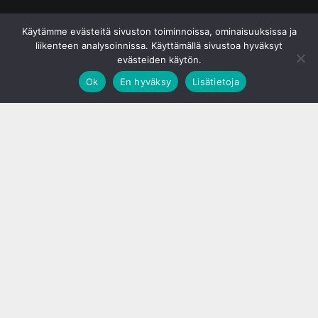
© S&J Media Oy
Käytämme evästeitä sivuston toiminnoissa, ominaisuuksissa ja
liikenteen analysoinnissa. Käyttämällä sivustoa hyväksyt
evästeiden käytön.
Ok
En hyväksy
Lisätietoja
;