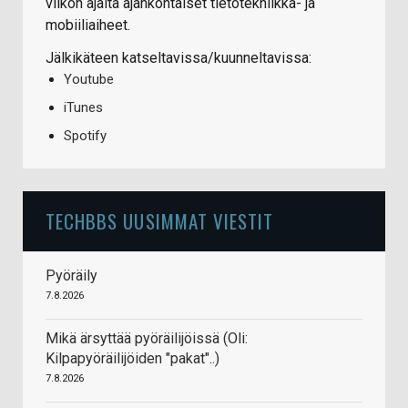
viikon ajalta ajankohtaiset tietotekniikka- ja
mobiiliaiheet.
Jälkikäteen katseltavissa/kuunneltavissa:
Youtube
iTunes
Spotify
TECHBBS UUSIMMAT VIESTIT
Pyöräily
7.8.2026
Mikä ärsyttää pyöräilijöissä (Oli:
Kilpapyöräilijöiden "pakat"..)
7.8.2026