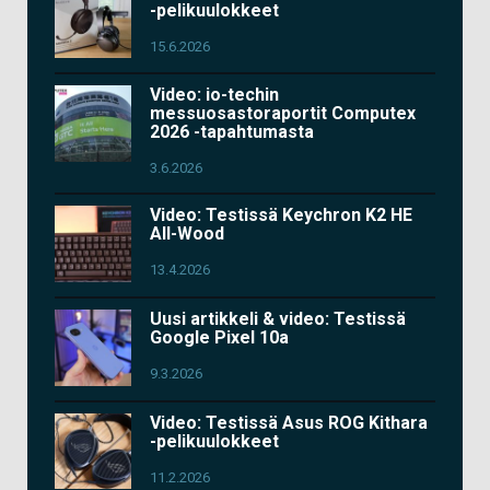
-pelikuulokkeet
15.6.2026
Video: io-techin
messuosastoraportit Computex
2026 -tapahtumasta
3.6.2026
Video: Testissä Keychron K2 HE
All-Wood
13.4.2026
Uusi artikkeli & video: Testissä
Google Pixel 10a
9.3.2026
Video: Testissä Asus ROG Kithara
-pelikuulokkeet
11.2.2026