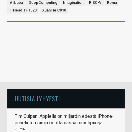
Alibaba
DeepComputing
Imagination
RISC-V
Roma
T-Head TH1520
XuanTie C910
UUTISIA LYHYESTI
Tim Culpan: Applella on miljardin edestä iPhone-
puhelinten siruja odottamassa muistipiirejä
7.8.2026