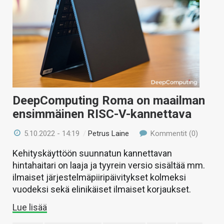
KAUPPA
VAIHDA TEEMA
HAKU
DeepComputing Roma on maailman
ensimmäinen RISC-V-kannettava
5.10.2022 - 14:19
/
Petrus Laine
Kommentit (0)
Kehityskäyttöön suunnatun kannettavan
hintahaitari on laaja ja tyyrein versio sisältää mm.
ilmaiset järjestelmäpiiripäivitykset kolmeksi
vuodeksi sekä elinikäiset ilmaiset korjaukset.
Lue lisää