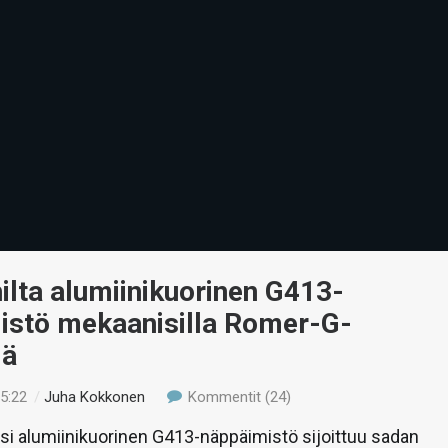
ilta alumiinikuorinen G413-
istö mekaanisilla Romer-G-
lä
15:22
/
Juha Kokkonen
Kommentit (24)
si alumiinikuorinen G413-näppäimistö sijoittuu sadan