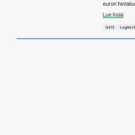
euron hintalu
Lue lisää
G413
Logitec