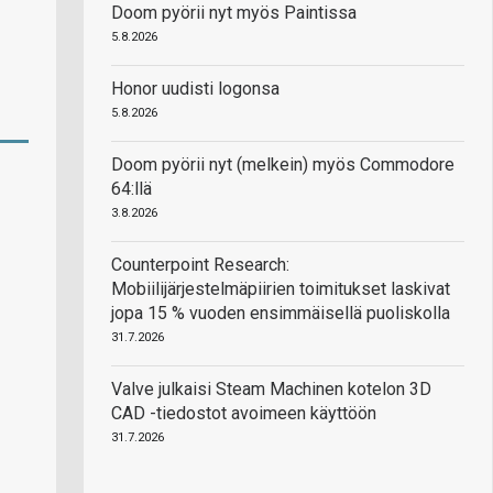
Doom pyörii nyt myös Paintissa
5.8.2026
Honor uudisti logonsa
5.8.2026
Doom pyörii nyt (melkein) myös Commodore
64:llä
3.8.2026
Counterpoint Research:
Mobiilijärjestelmäpiirien toimitukset laskivat
jopa 15 % vuoden ensimmäisellä puoliskolla
31.7.2026
Valve julkaisi Steam Machinen kotelon 3D
CAD -tiedostot avoimeen käyttöön
31.7.2026