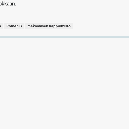
okkaan.
h
Romer-G
mekaaninen näppäimistö