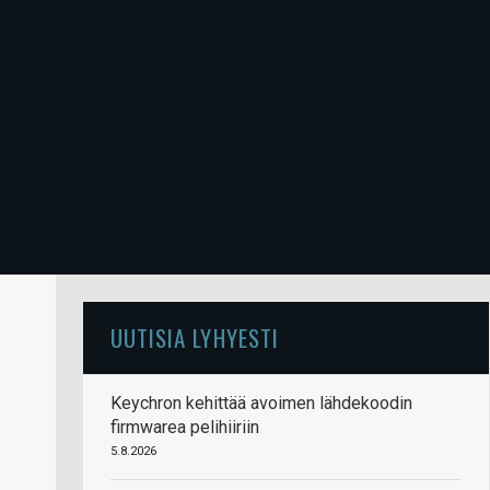
UUTISIA LYHYESTI
Keychron kehittää avoimen lähdekoodin
firmwarea pelihiiriin
5.8.2026