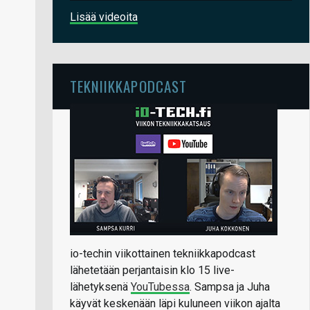
Lisää videoita
TEKNIIKKAPODCAST
io-techin viikottainen tekniikkapodcast
lähetetään perjantaisin klo 15 live-
lähetyksenä
YouTubessa
. Sampsa ja Juha
käyvät keskenään läpi kuluneen viikon ajalta