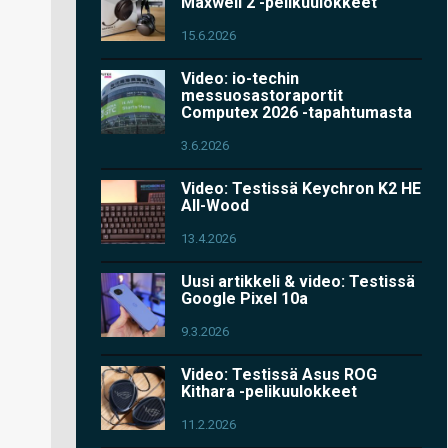
Maxwell 2 -pelikuulokkeet
15.6.2026
Video: io-techin
messuosastoraportit
Computex 2026 -tapahtumasta
3.6.2026
Video: Testissä Keychron K2 HE
All-Wood
13.4.2026
Uusi artikkeli & video: Testissä
Google Pixel 10a
9.3.2026
Video: Testissä Asus ROG
Kithara -pelikuulokkeet
11.2.2026