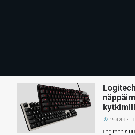
Logitech
näppäim
kytkimil
19.4.2017 - 
Logitechin uu