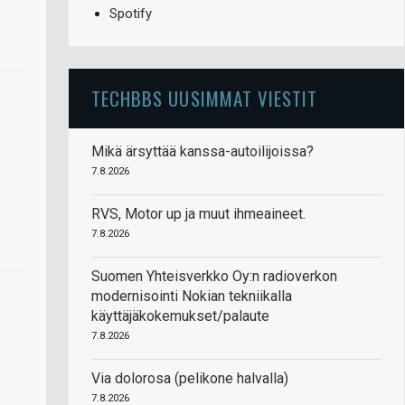
Spotify
TECHBBS UUSIMMAT VIESTIT
Mikä ärsyttää kanssa-autoilijoissa?
7.8.2026
RVS, Motor up ja muut ihmeaineet.
7.8.2026
Suomen Yhteisverkko Oy:n radioverkon
modernisointi Nokian tekniikalla
käyttäjäkokemukset/palaute
7.8.2026
Via dolorosa (pelikone halvalla)
7.8.2026