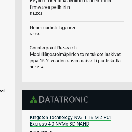
Keychron kehittää avoimen lähdekoodin
firmwarea pelihiiriin
5.8.2026
Honor uudisti logonsa
5.8.2026
Counterpoint Research:
Mobiilijärjestelmäpiirien toimitukset laskivat
jopa 15 % vuoden ensimmäisellä puoliskolla
31.7.2026
vat
Kingston Technology NV3 1 TB M.2 PCI
Express 4.0 NVMe 3D NAND