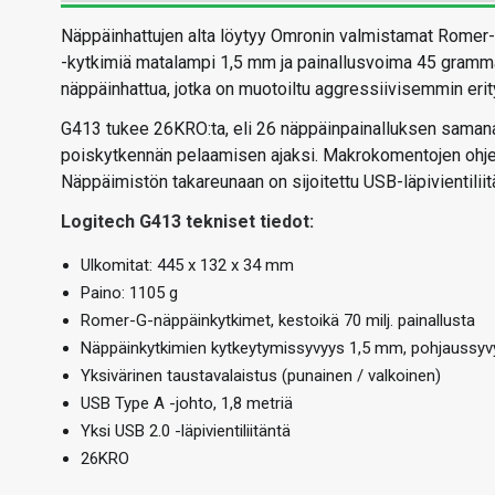
Näppäinhattujen alta löytyy Omronin valmistamat Romer
-kytkimiä matalampi 1,5 mm ja painallusvoima 45 gramm
näppäinhattua, jotka on muotoiltu aggressiivisemmin erit
G413 tukee 26KRO:ta, eli 26 näppäinpainalluksen samana
poiskytkennän pelaamisen ajaksi. Makrokomentojen ohje
Näppäimistön takareunaan on sijoitettu USB-läpivientiliitän
Logitech G413 tekniset tiedot:
Ulkomitat: 445 x 132 x 34 mm
Paino: 1105 g
Romer-G-näppäinkytkimet, kestoikä 70 milj. painallusta
Näppäinkytkimien kytkeytymissyvyys 1,5 mm, pohjaussyv
Yksivärinen taustavalaistus (punainen / valkoinen)
USB Type A -johto, 1,8 metriä
Yksi USB 2.0 -läpivientiliitäntä
26KRO