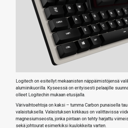
Logitech on esitellyt mekaanisten näppäimistöjensä vali
alumiinikuorilla. Kyseessä on erityisesti pelaajille suun
olleet Logitechin mukaan etusijalla.
Värivaihtoehtoja on kaksi – tumma Carbon punaisella tau
valaistuksella. Valaistuksen kirkkaus on valittavissa vii
magnesiumseosta, jonka pintaan on tehty harjattu viime
sekä johtourat esimerkiksi kuulokkeita varten.