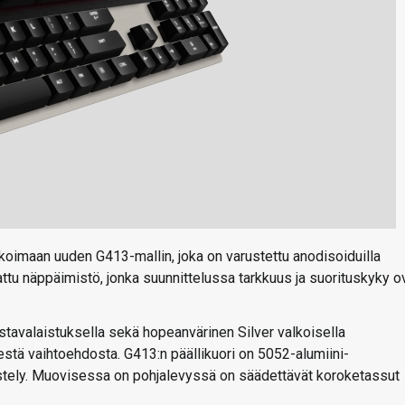
koimaan uuden G413-mallin, joka on varustettu anodisoiduilla
nattu näppäimistö, jonka suunnittelussa tarkkuus ja suorituskyky o
stavalaistuksella sekä hopeanvärinen Silver valkoisella
destä vaihtoehdosta. G413:n päällikuori on 5052-alumiini-
istely. Muovisessa on pohjalevyssä on säädettävät koroketassut