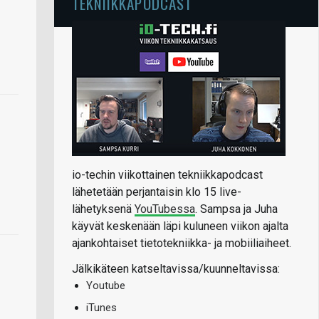
TEKNIIKKAPODCAST
io-techin viikottainen tekniikkapodcast
lähetetään perjantaisin klo 15 live-
lähetyksenä
YouTubessa
. Sampsa ja Juha
käyvät keskenään läpi kuluneen viikon ajalta
ajankohtaiset tietotekniikka- ja mobiiliaiheet.
Jälkikäteen katseltavissa/kuunneltavissa:
Youtube
iTunes