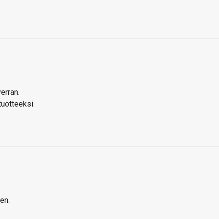
erran.
tuotteeksi.
en.