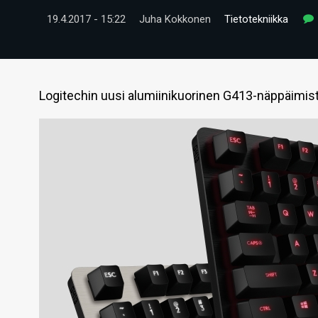
19.4.2017 - 15:22
Juha Kokkonen
Tietotekniikka
Logitechin uusi alumiinikuorinen G413-näppäimist