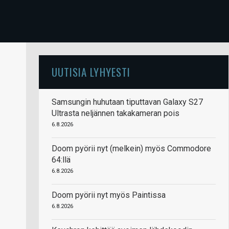
UUTISIA LYHYESTI
Samsungin huhutaan tiputtavan Galaxy S27
Ultrasta neljännen takakameran pois
6.8.2026
Doom pyörii nyt (melkein) myös Commodore
64:llä
6.8.2026
Doom pyörii nyt myös Paintissa
6.8.2026