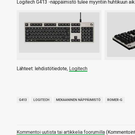
Logitech G413 -näppäimistö tulee myyntiin huhtikuun aik
Lähteet: lehdistötiedote,
Logitech
G413
LOGITECH
MEKAANINEN NÄPPÄIMISTÖ
ROMER-G
Kommentoi uutista tai artikkelia foorumilla
(Kommentointi 