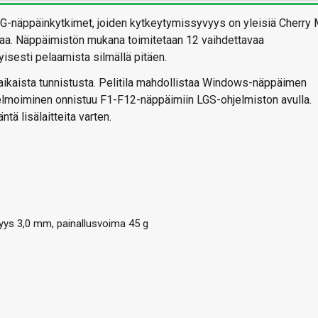
-G-näppäinkytkimet, joiden kytkeytymissyvyys on yleisiä Cherry
aa. Näppäimistön mukana toimitetaan 12 vaihdettavaa
yisesti pelaamista silmällä pitäen.
ikaista tunnistusta. Pelitila mahdollistaa Windows-näppäimen
lmoiminen onnistuu F1-F12-näppäimiin LGS-ohjelmiston avulla.
tä lisälaitteita varten.
yys 3,0 mm, painallusvoima 45 g