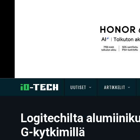
UUTISET
ARTIKKELIT
Logitechilta alumiini
G-kytkimillä