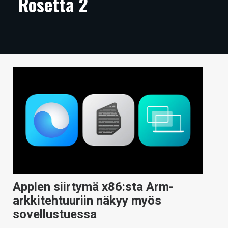
Rosetta 2
ARTIKKELIT
VIDEOT
TECHBBS
TIETOA
HINTA.FI
KAUPPA
VAIHDA TEEMA
Applen siirtymä x86:sta Arm-
HAKU
arkkitehtuuriin näkyy myös
sovellustuessa