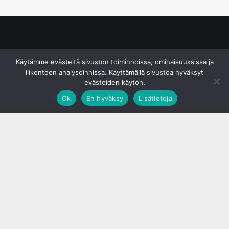
© S&J Media Oy
Käytämme evästeitä sivuston toiminnoissa, ominaisuuksissa ja
liikenteen analysoinnissa. Käyttämällä sivustoa hyväksyt
evästeiden käytön.
Ok
En hyväksy
Lisätietoja
;