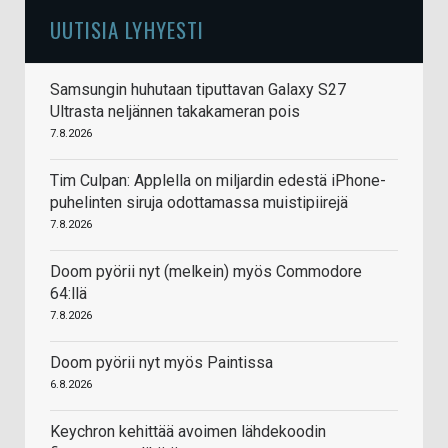
UUTISIA LYHYESTI
Samsungin huhutaan tiputtavan Galaxy S27
Ultrasta neljännen takakameran pois
7.8.2026
Tim Culpan: Applella on miljardin edestä iPhone-
puhelinten siruja odottamassa muistipiirejä
7.8.2026
Doom pyörii nyt (melkein) myös Commodore
64:llä
7.8.2026
Doom pyörii nyt myös Paintissa
6.8.2026
Keychron kehittää avoimen lähdekoodin