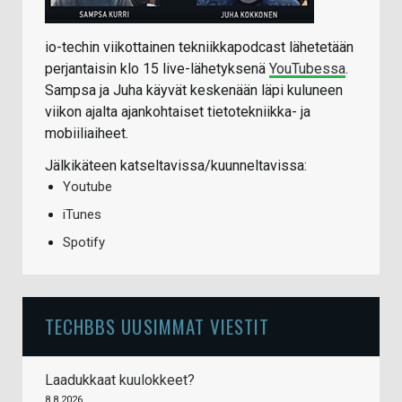
io-techin viikottainen tekniikkapodcast lähetetään
perjantaisin klo 15 live-lähetyksenä
YouTubessa
.
Sampsa ja Juha käyvät keskenään läpi kuluneen
viikon ajalta ajankohtaiset tietotekniikka- ja
mobiiliaiheet.
Jälkikäteen katseltavissa/kuunneltavissa:
Youtube
iTunes
Spotify
TECHBBS UUSIMMAT VIESTIT
Laadukkaat kuulokkeet?
8.8.2026