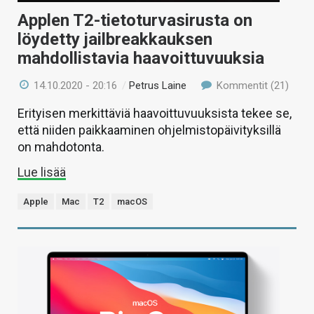
Applen T2-tietoturvasirusta on
löydetty jailbreakkauksen
mahdollistavia haavoittuvuuksia
14.10.2020 - 20:16
/
Petrus Laine
Kommentit (21)
Erityisen merkittäviä haavoittuvuuksista tekee se,
että niiden paikkaaminen ohjelmistopäivityksillä
on mahdotonta.
Lue lisää
Apple
Mac
T2
macOS