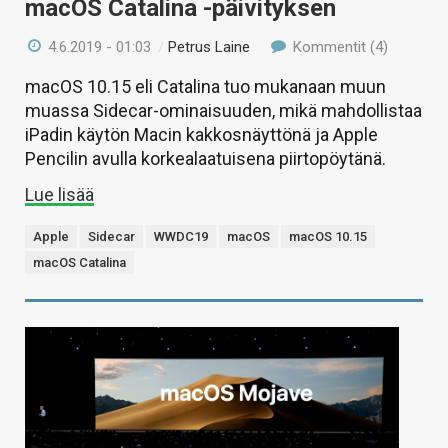
macOS Catalina -päivityksen
4.6.2019 - 01:03
/
Petrus Laine
Kommentit (4)
macOS 10.15 eli Catalina tuo mukanaan muun
muassa Sidecar-ominaisuuden, mikä mahdollistaa
iPadin käytön Macin kakkosnäyttönä ja Apple
Pencilin avulla korkealaatuisena piirtopöytänä.
Lue lisää
Apple
Sidecar
WWDC19
macOS
macOS 10.15
macOS Catalina