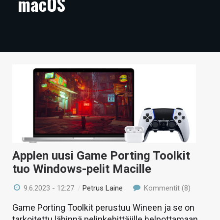
macOS
ARTIKKELIT
VIDEOT
TECHBBS
TIETOA
HINTA.FI
KAUPPA
VAIHDA TEEMA
Applen uusi Game Porting Toolkit
tuo Windows-pelit Macille
HAKU
9.6.2023 - 12:27
/
Petrus Laine
Kommentit (8)
Game Porting Toolkit perustuu Wineen ja se on
tarkoitettu lähinnä pelinkehittäjille helpottamaan