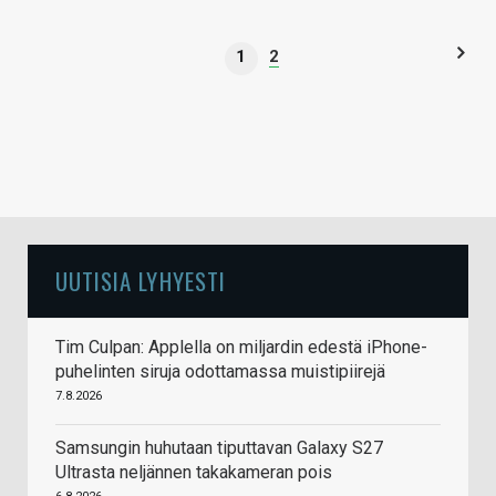
1
2
UUTISIA LYHYESTI
Tim Culpan: Applella on miljardin edestä iPhone-
puhelinten siruja odottamassa muistipiirejä
7.8.2026
Samsungin huhutaan tiputtavan Galaxy S27
Ultrasta neljännen takakameran pois