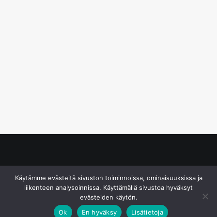
© S&J Media Oy
Käytämme evästeitä sivuston toiminnoissa, ominaisuuksissa ja
liikenteen analysoinnissa. Käyttämällä sivustoa hyväksyt
evästeiden käytön.
Ok
En hyväksy
Lisätietoja