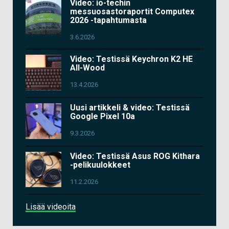
Video: io-techin
messuosastoraportit Computex
2026 -tapahtumasta
3.6.2026
Video: Testissä Keychron K2 HE
All-Wood
13.4.2026
Uusi artikkeli & video: Testissä
Google Pixel 10a
9.3.2026
Video: Testissä Asus ROG Kithara
-pelikuulokkeet
11.2.2026
Lisää videoita