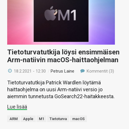
Tietoturvatutkija löysi ensimmäisen
Arm-natiivin macOS-haittaohjelman
18.2.2021 - 12:30
/
Petrus Laine
Kommentit (3)
Tietoturvatutkija Patrick Wardlen löytämä
haittaohjelma on uusi Arm-natiivi versio jo
aiemmin tunnetusta GoSearch22-haitakkeesta.
Lue lisää
ARM
Apple
M1
Tietoturva
macOS