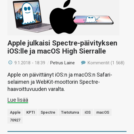
Apple julkaisi Spectre-päivityksen
iOS:lle ja macOS High Sierralle
9.1.2018 - 18:39
/
Petrus Laine
Kommentit (1 568)
Apple on päivittänyt iOS:n ja macOS:n Safari-
selaimen ja WebKit-moottorin Spectre-
haavoittuvuuden varalta.
Lue lisää
Apple
KPTI
Spectre
Tietoturva
iOS
macOS
70927