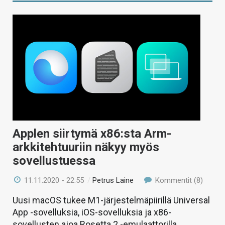
Applen siirtymä x86:sta Arm-
arkkitehtuuriin näkyy myös
sovellustuessa
11.11.2020 - 22:55
/
Petrus Laine
Kommentit (8)
Uusi macOS tukee M1-järjestelmäpiirillä Universal
App -sovelluksia, iOS-sovelluksia ja x86-
sovellusten ajoa Rosetta 2 -emulaattorilla.