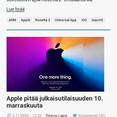
Lue lisää
ARM
Apple
Rosetta 2
Universal App
iOS
macOS
Apple pitää julkaisutilaisuuden 10.
marraskuuta
3.11.2020 - 12:52
/
Petrus Laine
Kommentit (32)