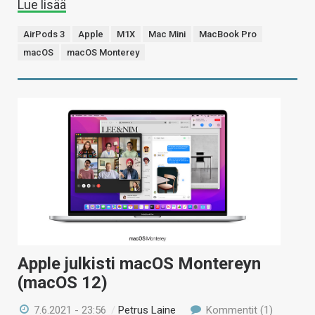
Lue lisää
AirPods 3
Apple
M1X
Mac Mini
MacBook Pro
macOS
macOS Monterey
Apple julkisti macOS Montereyn
(macOS 12)
7.6.2021 - 23:56
/
Petrus Laine
Kommentit (1)