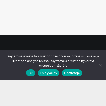
© S&J Media Oy
Käytämme evästeitä sivuston toiminnoissa, ominaisuuksissa ja
liikenteen analysoinnissa. Käyttämällä sivustoa hyväksyt
evästeiden käytön.
Ok
En hyväksy
Lisätietoja
;