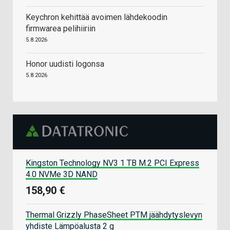
Keychron kehittää avoimen lähdekoodin
firmwarea pelihiiriin
5.8.2026
Honor uudisti logonsa
5.8.2026
Kingston Technology NV3 1 TB M.2 PCI Express
4.0 NVMe 3D NAND
158,90 €
Thermal Grizzly PhaseSheet PTM jäähdytyslevyn
yhdiste Lämpöalusta 2 g