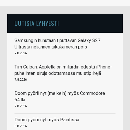
UUTISIA LYHYESTI
Samsungin huhutaan tiputtavan Galaxy S27
Ultrasta neljännen takakameran pois
7.8.2026
Tim Culpan: Applella on miljardin edestä iPhone-
puhelinten siruja odottamassa muistipiirejä
7.8.2026
Doom pyörii nyt (melkein) myös Commodore
64:llä
7.8.2026
Doom pyörii nyt myös Paintissa
6.8.2026