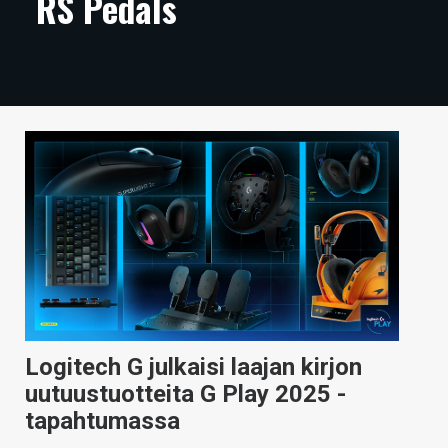
RS Pedals
ARTIKKELIT
VIDEOT
TECHBBS
TIETOA
HINTA.FI
KAUPPA
VAIHDA TEEMA
Logitech G julkaisi laajan kirjon
HAKU
uutuustuotteita G Play 2025 -
tapahtumassa