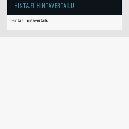
HINTA.FI HINTAVERTAILU
Hinta.fi hintavertailu