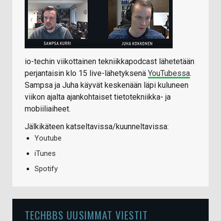
io-techin viikottainen tekniikkapodcast lähetetään
perjantaisin klo 15 live-lähetyksenä
YouTubessa
.
Sampsa ja Juha käyvät keskenään läpi kuluneen
viikon ajalta ajankohtaiset tietotekniikka- ja
mobiiliaiheet.
Jälkikäteen katseltavissa/kuunneltavissa:
Youtube
iTunes
Spotify
TECHBBS UUSIMMAT VIESTIT