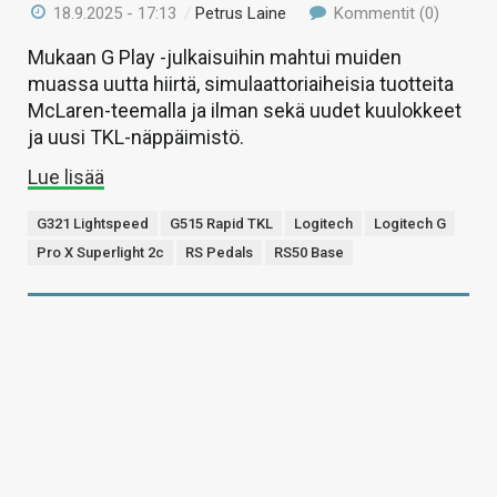
18.9.2025 - 17:13
/
Petrus Laine
Kommentit (0)
Mukaan G Play -julkaisuihin mahtui muiden
muassa uutta hiirtä, simulaattoriaiheisia tuotteita
McLaren-teemalla ja ilman sekä uudet kuulokkeet
ja uusi TKL-näppäimistö.
Lue lisää
G321 Lightspeed
G515 Rapid TKL
Logitech
Logitech G
Pro X Superlight 2c
RS Pedals
RS50 Base