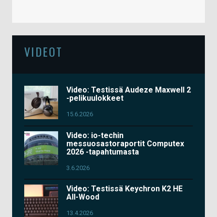
VIDEOT
Video: Testissä Audeze Maxwell 2
-pelikuulokkeet
15.6.2026
Video: io-techin
messuosastoraportit Computex
2026 -tapahtumasta
3.6.2026
Video: Testissä Keychron K2 HE
All-Wood
13.4.2026