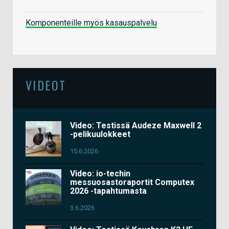
Komponenteille myös kasauspalvelu
VIDEOT
Video: Testissä Audeze Maxwell 2
-pelikuulokkeet
15.6.2026
Video: io-techin
messuosastoraportit Computex
2026 -tapahtumasta
3.6.2026