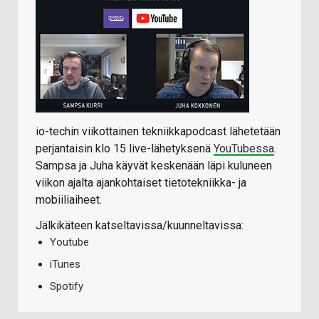
io-techin viikottainen tekniikkapodcast lähetetään
perjantaisin klo 15 live-lähetyksenä
YouTubessa
.
Sampsa ja Juha käyvät keskenään läpi kuluneen
viikon ajalta ajankohtaiset tietotekniikka- ja
mobiiliaiheet.
Jälkikäteen katseltavissa/kuunneltavissa:
Youtube
iTunes
Spotify