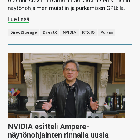
mahdollistavat pakatun datan siirtämisen suoraan
näytönohjaimen muistiin ja purkamisen GPU:lla.
Lue lisää
DirectStorage
DirectX
NVIDIA
RTX IO
Vulkan
NVIDIA esitteli Ampere-
näytönohjainten rinnalla uusia