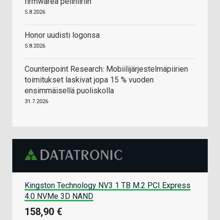
firmwarea pelihiiriin
5.8.2026
Honor uudisti logonsa
5.8.2026
Counterpoint Research: Mobiilijärjestelmäpiirien
toimitukset laskivat jopa 15 % vuoden
ensimmäisellä puoliskolla
31.7.2026
Kingston Technology NV3 1 TB M.2 PCI Express
4.0 NVMe 3D NAND
158,90 €