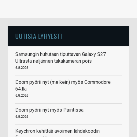
UUTISIA LYHYESTI
Samsungin huhutaan tiputtavan Galaxy S27
Ultrasta neljännen takakameran pois
6.8.2026
Doom pyörii nyt (melkein) myös Commodore
64:llä
6.8.2026
Doom pyörii nyt myös Paintissa
6.8.2026
Keychron kehittää avoimen lähdekoodin