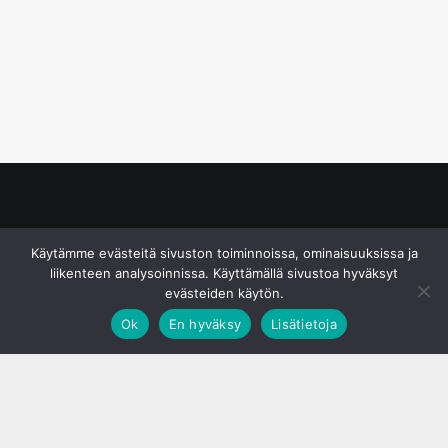
© S&J Media Oy
Käytämme evästeitä sivuston toiminnoissa, ominaisuuksissa ja
liikenteen analysoinnissa. Käyttämällä sivustoa hyväksyt
evästeiden käytön.
Ok
En hyväksy
Lisätietoja
;