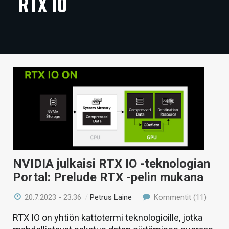
RTX IO
ARTIKKELIT
VIDEOT
TECHBBS
TIETOA
HINTA.FI
KAUPPA
VAIHDA TEEMA
NVIDIA julkaisi RTX IO -teknologian
Portal: Prelude RTX -pelin mukana
HAKU
20.7.2023 - 23:36
/
Petrus Laine
Kommentit (11)
RTX IO on yhtiön kattotermi teknologioille, jotka