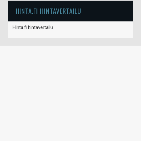
HINTA.FI HINTAVERTAILU
Hinta.fi hintavertailu